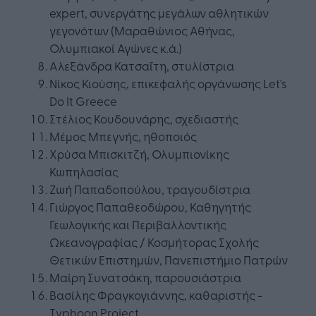
expert, συνεργάτης μεγάλων αθλητικών
γεγονότων (Μαραθώνιος Αθήνας,
Ολυμπιακοί Αγώνες κ.ά.)
Αλεξάνδρα Κατσαΐτη, στυλίστρια
Νίκος Κιούσης, επικεφαλής οργάνωσης Let's
Do It Greece
Στέλιος Κουδουνάρης, σχεδιαστής
Μέμος Μπεγνής, ηθοποιός
Xρύσα Μπισκιτζή, Ολυμπιονίκης
Κωπηλασίας
Ζωή Παπαδοπούλου, τραγουδίστρια
Γιώργος Παπαθεοδώρου, Καθηγητής
Γεωλογικής και Περιβαλλοντικής
Ωκεανογραφίας / Κοσμήτορας Σχολής
Θετικών Επιστημών, Πανεπιστήμιο Πατρών
Μαίρη Συνατσάκη, παρουσιάστρια
Βασίλης Φραγκογιάννης, καθαριστής -
Τyphoon Project