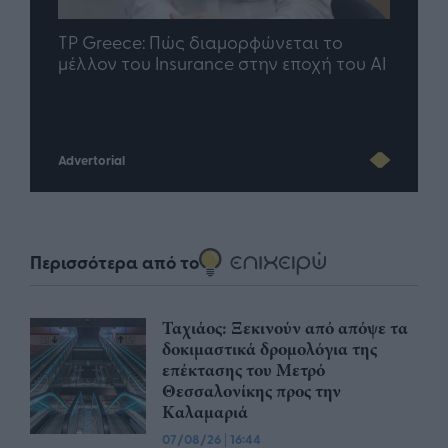
nd.gr
TP Greece: Πώς διαμορφώνεται το
Η ομ
άθε
μέλλον του Insurance στην εποχή του AI
σου 
Advertorial
Περισσότερα από το
Ταχιάος: Ξεκινούν από απόψε τα
δοκιμαστικά δρομολόγια της
επέκτασης του Μετρό
Θεσσαλονίκης προς την
Καλαμαριά
07/08/26
|
16:44