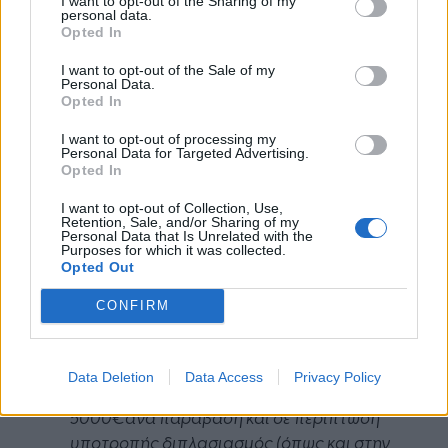
I want to opt-out of the Sharing of my
Δεν θα γινόταν όμως να παρουσιάσουμε ένα
personal data.
Opted In
νομοσχέδιο το οποίο δεν θα περιλαμβάνει
κυρώσεις.
I want to opt-out of the Sale of my
Personal Data.
Opted In
Ειδικότερα, προβλέπουμε για τη διάθεση
προϊόντων που υπόκεινται σε απαγόρευση:
I want to opt-out of processing my
Personal Data for Targeted Advertising.
Opted In
Στον παραγωγό –1% επί του κύκλου εργασιών
του, το προηγούμενο έτος
I want to opt-out of Collection, Use,
Retention, Sale, and/or Sharing of my
Στην επιχείρηση εστίασης: 5€ανά τεμάχιο
Personal Data that Is Unrelated with the
προϊόντος που διέθεσε στην αγορά
Purposes for which it was collected.
Opted Out
(ελάχιστο πρόστιμο 500€)
CONFIRM
Για τη μη απόδοση της Εισφοράς από τα πλαστικά
ποτήρια και τους περιέκτες τροφίμων:
Data Deletion
Data Access
Privacy Policy
Στην επιχείρηση εστίασης – 200 έως
5000€ανά παράβαση και σε περίπτωση
υποτροπής διπλασιασμός (όπως και στην