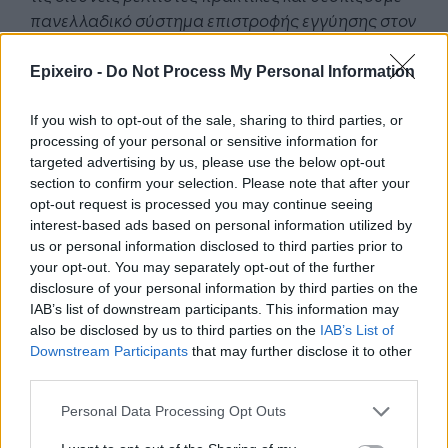
πανελλαδικό σύστημα επιστροφής εγγύησης στον
πολίτη. Από 05.01.2023 οι πολίτες που θα
επιστρέφουν στα σημεία πώλησης τα πλαστικά
Epixeiro -
Do Not Process My Personal Information
μπουκάλια, για τα οποία θα επιβαρύνονται με
λίγα λεπτά, θα παίρνουν πίσω τα επιπλέον
If you wish to opt-out of the sale, sharing to third parties, or
processing of your personal or sensitive information for
χρήματα, ως ανταμοιβή για τη συμμετοχή τους
targeted advertising by us, please use the below opt-out
στην ανακύκλωση. Για την αποτελεσματική
section to confirm your selection. Please note that after your
εφαρμογή του μέτρου αυτού και τον καθορισμό
opt-out request is processed you may continue seeing
της εγγύησης θα πραγματοποιηθεί μελέτη
interest-based ads based on personal information utilized by
εφαρμογής έως τον Ιούλιο του 2021.
us or personal information disclosed to third parties prior to
your opt-out. You may separately opt-out of the further
Διευρύνουμε την περιβαλλοντική σήμανση σε όλα
disclosure of your personal information by third parties on the
IAB’s list of downstream participants. This information may
τα Πλαστικά μίας Χρήσης που εμπίπτουν στην
also be disclosed by us to third parties on the
IAB’s List of
Οδηγία από 03.01.2022, ώστε να γνωρίζουν οι
Downstream Participants
that may further disclose it to other
πολίτες ποια προϊόντα προορίζονται για
third parties.
επαναχρησιμοποίηση, για ανακύκλωση και για
Personal Data Processing Opt Outs
κομποστοποίηση.