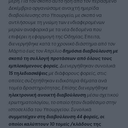
μέρη. Για τον σκοπό αυτό ήδη από τον περασμένο
Δεκέμβριο οργανώσαμε ανοιχτή ημερίδα
διαβούλευσης στο Υπουργείο, με σκοπό να
αντλήσουμε τη γνώμη των ενδιαφερομένων
μερών αναφορικά με τα νέα δεδομένα που
επιφέρει η εφαρμογή της Οδηγίας. Έπειτα,
διενεργήθηκε κατά το χρονικό διάστημα από τον
Μάρτιο έως τον Απρίλιο
δημόσια διαβούλευση με
σκοπό τη συλλογή προτάσεων από όλους τους
εμπλεκόμενους φορείς
. Διενεργήθηκαν συνολικά
15 τηλεδιασκέψεις
με διάφορους φορείς, στις
οποίες συζητήθηκαν ειδικότερα θέματα ανά
τομέα δραστηριότητας. Επίσης διενεργήθηκε
ηλεκτρονική ανοικτή διαβούλευση
μέσω σχετικού
ερωτηματολογίου, το οποίο ήταν διαθέσιμο στην
ιστοσελίδα του Υπουργείου. Συνολικά
συμμετείχαν στη διαβούλευση 44 φορείς, οι
οποίοι καλύπτουν 10 τομείς /κλάδους της