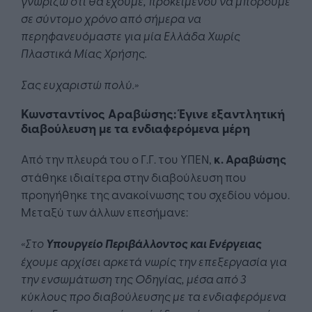
γνωρίζω ότι θα έχουμε, προκειμένου να μπορούμε
σε σύντομο χρόνο από σήμερα να
περηφανευόμαστε για μία Ελλάδα Χωρίς
Πλαστικά Μίας Χρήσης.
Σας ευχαριστώ πολύ.»
Κωνσταντίνος Αραβώσης: Έγινε εξαντλητική
διαβούλευση με τα ενδιαφερόμενα μέρη
Από την πλευρά του ο Γ.Γ. του ΥΠΕΝ,
κ. Αραβώσης
στάθηκε ιδιαίτερα στην διαβούλευση που
προηγήθηκε της ανακοίνωσης του σχεδίου νόμου.
Μεταξύ των άλλων επεσήμανε:
«Στο
Υπουργείο Περιβάλλοντος και Ενέργειας
έχουμε αρχίσει αρκετά νωρίς την επεξεργασία για
την ενσωμάτωση της Οδηγίας, μέσα από 3
κύκλους προ διαβούλευσης με τα ενδιαφερόμενα