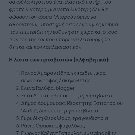
σακούλα λιγότερο, ένα πλαστικό ποτήρι του
φραπέ λιγότερο, μια γόπα λιγότερη δεν θα
σώσουν τον κόσμο. Μπορούν όμως να
αθροιστούν, υποστηρίζοντας ένα υγιές κίνημα
που επιμερίζει την ευθύνη στη χώρα και στους
πολίτες της και που μπορεί να λειτουργήσει
θετικά και πολλαπλασιαστικά».
Η λίστα των πρεσβευτών (αλφαβητικά):
Πάνος Αμαραντίδης, εκπαιδευτικός,
σεναριογράφος / σκηνοθέτης
Έλενα Γαλύφα, blogger
Ζέτα Δούκα, ηθοποιός –
μήνυμα βίντεο
Δήμος Δούμουρας, Ιδιοκτήτης Εστιατορίου
"Αυλή", Δονούσα –
μήνυμα βίντεο
Ευρυδίκη Θεοκλέους, τραγουδίστρια
Ράνια Θρασκιά, ψυχολόγος
Γιώργος Καζαντζόπουλος, sustainability