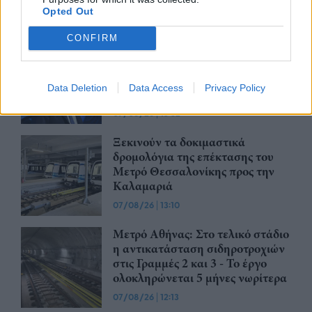
Ηρακλείου Κρήτης στο Καστέλλι
Opted Out
07/08/26
|
15:16
CONFIRM
Δημόσιο: Άκυρες από 1η
Οκτωβρίου οι εγκύκλιοι που δεν
θα αναρτώνται στις ιστοσελίδες
Data Deletion
Data Access
Privacy Policy
των φορέων
07/08/26
|
13:52
Ξεκινούν τα δοκιμαστικά
δρομολόγια της επέκτασης του
Μετρό Θεσσαλονίκης προς την
Καλαμαριά
07/08/26
|
13:10
Μετρό Αθήνας: Στο τελικό στάδιο
η αντικατάσταση σιδηροτροχιών
στις Γραμμές 2 και 3 - Το έργο
ολοκληρώνεται 5 μήνες νωρίτερα
07/08/26
|
12:13