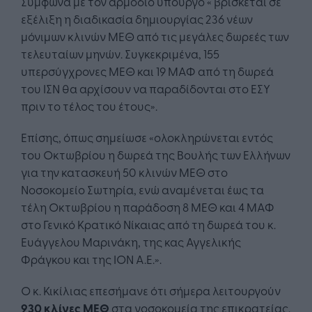
Σύμφωνα με τον αρμόδιο υπουργό « βρίσκεται σε
εξέλιξη η διαδικασία δημιουργίας 236 νέων
μόνιμων κλινών ΜΕΘ από τις μεγάλες δωρεές των
τελευταίων μηνών. Συγκεκριμένα, 155
υπερσύγχρονες ΜΕΘ και 19 ΜΑΦ από τη δωρεά
του ΙΣΝ θα αρχίσουν να παραδίδονται στο ΕΣΥ
πριν το τέλος του έτους».
Επίσης, όπως σημείωσε «ολοκληρώνεται εντός
του Οκτωβρίου η δωρεά της Βουλής των Ελλήνων
για την κατασκευή 50 κλινών ΜΕΘ στο
Νοσοκομείο Σωτηρία, ενώ αναμένεται έως τα
τέλη Οκτωβρίου η παράδοση 8 ΜΕΘ και 4 ΜΑΦ
στο Γενικό Κρατικό Νίκαιας από τη δωρεά του κ.
Ευάγγελου Μαρινάκη, της κας Αγγελικής
Φράγκου και της ΙΟΝ Α.Ε.».
Ο κ. Κικίλιας επεσήμανε ότι σήμερα λειτουργούν
930 κλίνες ΜΕΘ
στα νοσοκομεία της επικρατείας.