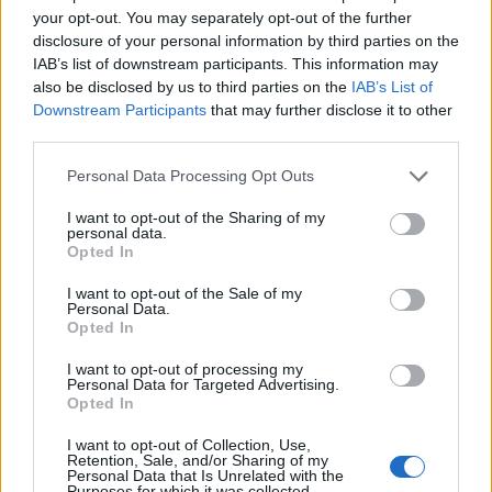
your opt-out. You may separately opt-out of the further
disclosure of your personal information by third parties on the
Περισσότερα από το
IAB’s list of downstream participants. This information may
also be disclosed by us to third parties on the
IAB’s List of
Downstream Participants
that may further disclose it to other
Ταχιάος: Ξεκινούν από απόψε τα
third parties.
δοκιμαστικά δρομολόγια της
επέκτασης του Μετρό
Personal Data Processing Opt Outs
Θεσσαλονίκης προς την
Καλαμαριά
I want to opt-out of the Sharing of my
personal data.
07/08/26
|
16:44
Opted In
Ειδικό Χωροταξικό Πλαίσιο για
I want to opt-out of the Sale of my
τον Τουρισμό: Οι αλλαγές που
Personal Data.
εισάγει η νέα ΚΥΑ
Opted In
07/08/26
|
16:03
I want to opt-out of processing my
Personal Data for Targeted Advertising.
Opted In
Υπεγράφη η σύμβαση για τα
I want to opt-out of Collection, Use,
Συστήματα Αεροναυτιλίας του
Retention, Sale, and/or Sharing of my
νέου Διεθνούς Αερολιμένα
Personal Data that Is Unrelated with the
Purposes for which it was collected.