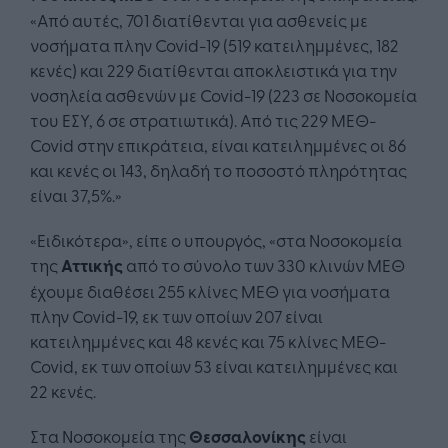
«Από αυτές, 701 διατίθενται για ασθενείς με
νοσήματα πλην Covid-19 (519 κατειλημμένες, 182
κενές) και 229 διατίθενται αποκλειστικά για την
νοσηλεία ασθενών με Covid-19 (223 σε Νοσοκομεία
του ΕΣΥ, 6 σε στρατιωτικά). Από τις 229 ΜΕΘ-
Covid στην επικράτεια, είναι κατειλημμένες οι 86
και κενές οι 143, δηλαδή το ποσοστό πληρότητας
είναι 37,5%.»
«Ειδικότερα», είπε ο υπουργός, «στα Νοσοκομεία
της
Αττικής
από το σύνολο των 330 κλινών ΜΕΘ
έχουμε διαθέσει 255 κλίνες ΜΕΘ για νοσήματα
πλην Covid-19, εκ των οποίων 207 είναι
κατειλημμένες και 48 κενές και 75 κλίνες ΜΕΘ-
Covid, εκ των οποίων 53 είναι κατειλημμένες και
22 κενές.
Στα Νοσοκομεία της
Θεσσαλονίκης
είναι