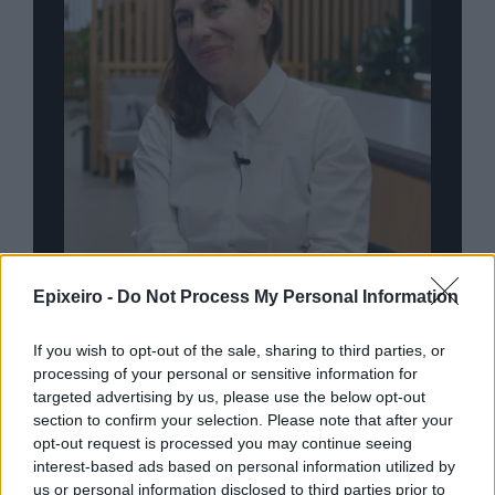
Epixeiro -
Do Not Process My Personal Information
Η ομάδα σου μεγαλώνει. Tο γραφείο
Quen
ου AI
σου ακολουθεί;
πρό
If you wish to opt-out of the sale, sharing to third parties, or
processing of your personal or sensitive information for
targeted advertising by us, please use the below opt-out
section to confirm your selection. Please note that after your
Advertorial
opt-out request is processed you may continue seeing
interest-based ads based on personal information utilized by
us or personal information disclosed to third parties prior to