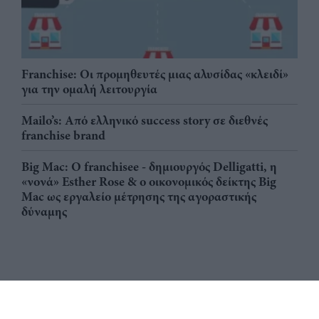
Franchise: Οι προμηθευτές μιας αλυσίδας «κλειδί»
για την ομαλή λειτουργία
Mailo’s: Από ελληνικό success story σε διεθνές
franchise brand
Big Mac: Ο franchisee - δημιουργός Delligatti, η
«νονά» Esther Rose & ο οικονομικός δείκτης Big
Mac ως εργαλείο μέτρησης της αγοραστικής
δύναμης