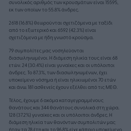
συνολικός αριθμός των κρουσμάτων είναι 15595,
εκ των οποίων το 55.8% άνδρες.
2618 (16.8%) θεωρούνται σχετιζόμενα με ταξίδι
από το εξωτερικό και 6592 (42.3%) είναι
σχετιζόμενα με ήδη γνωστό κρούσμα.
79 συμπολίτες μας νοσηλεύονται
διασωληνωμένοι. Η διάμεση ηλικία τους είναι 68
ετών. 24 (30.4%) είναι γυναίκες και οι υπόλοιποι
άνδρες. To 87.3%, των διασωληνωμένων, έχει
υποκείμενο νόσημα ή είναι ηλικιωμένοι 70 ετών
και άνω. 181 ασθενείς έχουν εξέλθει από τις ΜΕΘ.
Τέλος, έχουμε 6 ακόμα καταγεγραμμένους
θανάτους και 344 θανάτους συνολικά στη χώρα.
128 (37.2%) γυναίκες και οι υπόλοιποι άνδρες. Η
διάμεση ηλικία των θανόντων συμπολιτών μας
ήταν τα 78 έτη και το 96.8% είχε κάποιο υποκείμενο