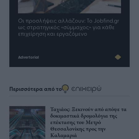
: To Jobfind.gr
TP Greece: Πώς διαμορφώνεται το
χος» για κάθε
μέλλον του Insurance στην εποχή το
ενο
Advertorial
Περισσότερα από το
Ταχιάος: Ξεκινούν από απόψε τα
δοκιμαστικά δρομολόγια της
επέκτασης του Μετρό
Θεσσαλονίκης προς την
Καλαμαριά