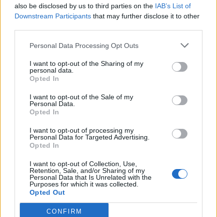
also be disclosed by us to third parties on the
IAB’s List of
δρομολόγια της επέκτασης του
Downstream Participants
that may further disclose it to other
Μετρό Θεσσαλονίκης προς την
third parties.
Καλαμαριά
07/08/26
|
13:10
Personal Data Processing Opt Outs
Μετρό Αθήνας: Στο τελικό στάδιο
I want to opt-out of the Sharing of my
personal data.
η αντικατάσταση σιδηροτροχιών
Opted In
στις Γραμμές 2 και 3 - Το έργο
ολοκληρώνεται 5 μήνες νωρίτερα
I want to opt-out of the Sale of my
Personal Data.
07/08/26
|
12:13
Opted In
Προκηρύσσεται σήμερα από τη
I want to opt-out of processing my
Γενική Γραμματεία Ιδιωτικών
Personal Data for Targeted Advertising.
Επενδύσεων το καθεστώς της
Opted In
Άμυνας του Αναπτυξιακού Νόμου
I want to opt-out of Collection, Use,
07/08/26
|
12:02
Retention, Sale, and/or Sharing of my
Personal Data that Is Unrelated with the
Purposes for which it was collected.
Πάνω από 1.500 έλεγχοι σε
Opted Out
περισσότερες από 300 παραλίες
CONFIRM
07/08/26
|
10:58