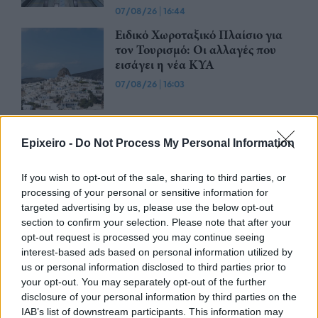
07/08/26
|
16:44
Ειδικό Χωροταξικό Πλαίσιο για
τον Τουρισμό: Οι αλλαγές που
εισάγει η νέα ΚΥΑ
07/08/26
|
16:03
Υπεγράφη η σύμβαση για τα
Συστήματα Αεροναυτιλίας του
Epixeiro -
Do Not Process My Personal Information
νέου Διεθνούς Αερολιμένα
Ηρακλείου Κρήτης στο Καστέλλι
If you wish to opt-out of the sale, sharing to third parties, or
07/08/26
|
15:16
processing of your personal or sensitive information for
targeted advertising by us, please use the below opt-out
Δημόσιο: Άκυρες από 1η
section to confirm your selection. Please note that after your
Οκτωβρίου οι εγκύκλιοι που δεν
opt-out request is processed you may continue seeing
θα αναρτώνται στις ιστοσελίδες
interest-based ads based on personal information utilized by
των φορέων
us or personal information disclosed to third parties prior to
your opt-out. You may separately opt-out of the further
07/08/26
|
13:52
disclosure of your personal information by third parties on the
IAB’s list of downstream participants. This information may
Ξεκινούν τα δοκιμαστικά