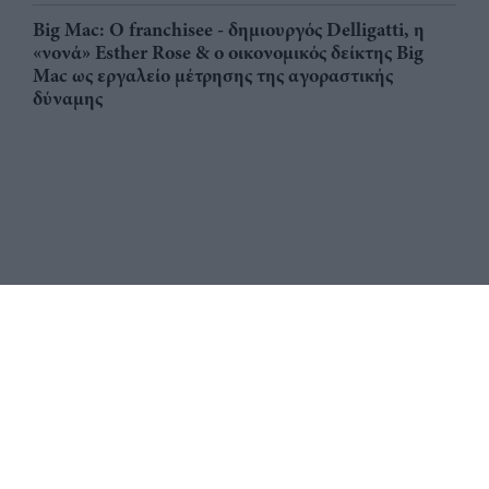
Big Mac: Ο franchisee - δημιουργός Delligatti, η
«νονά» Esther Rose & ο οικονομικός δείκτης Big
Mac ως εργαλείο μέτρησης της αγοραστικής
δύναμης