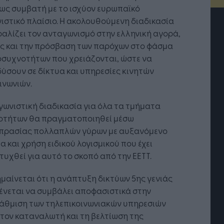
ως συμβατή με το ισχύον ευρωπαϊκό
ιστικό πλαίσιο. Η ακολουθούμενη διαδικασία
αλίζει τον ανταγωνισμό στην ελληνική αγορά,
ς και την πρόσβαση των παρόχων στο φάσμα
οσυχνοτήτων που χρειάζονται, ώστε να
ύσουν σε δίκτυα και υπηρεσίες κινητών
ινωνιών.
γωνιστική διαδικασία για όλα τα τμήματα
οτήτων θα πραγματοποιηθεί μέσω
πρασίας πολλαπλών γύρων με αυξανόμενο
α και χρήση ειδικού λογισμικού που έχει
υχθεί για αυτό το σκοπό από την ΕΕΤΤ.
τή Νοημοσύνη: το νέο
Οι προσλήψεις αλλάζουν: To
γικό σύστημα της
Jobfind.gr ως στρατηγικός
ησης
«σύμμαχος» για κάθε
μαίνεται ότι η ανάπτυξη δικτύων 5ης γενιάς
επιχείρηση και εργαζόμενο
ένεται να συμβάλει αποφασιστικά στην
άθμιση των τηλεπικοινωνιακών υπηρεσιών
τον καταναλωτή και τη βελτίωση της