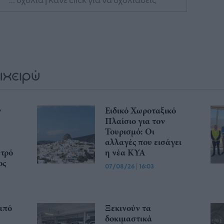
ν
Ειδικό Χωροταξικό
Πλαίσιο για τον
Τουρισμό: Οι
αλλαγές που εισάγει
ετρό
η νέα ΚΥΑ
ος
07/08/26
|
16:03
από
Ξεκινούν τα
δοκιμαστικά