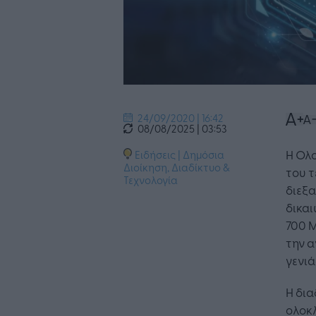
24/09/2020 | 16:42
08/08/2025 | 03:53
Η Ολο
Ειδήσεις
|
Δημόσια
Διοίκηση
,
Διαδίκτυο &
του τ
Τεχνολογία
διεξα
δικα
700 M
την α
γενιά
Η δια
ολοκλ