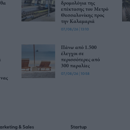
 θα
δρομολόγια της
επέκτασης του Μετρό
Θεσσαλονίκης προς
την Καλαμαριά
07/08/26
|
13:10
Πάνω από 1.500
έλεγχοι σε
α
περισσότερες από
300 παραλίες
07/08/26
|
10:58
υνας
arketing & Sales
Startup