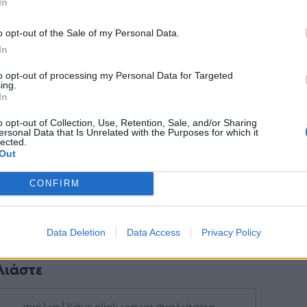
In
o opt-out of the Sale of my Personal Data.
Ακολουθήστε το
στο
In
Google News
και μάθετε πρώτοι
όλα τα επιχειρηματικά νέα
to opt-out of processing my Personal Data for Targeted
ing.
In
o opt-out of Collection, Use, Retention, Sale, and/or Sharing
ersonal Data that Is Unrelated with the Purposes for which it
Δείτε όλες τις τελευταίες
lected.
επιχειρηματικές
Ειδήσεις
από την
Out
Ελλάδα και τον κόσμο στο
CONFIRM
Data Deletion
Data Access
Privacy Policy
λιάστε
... σχόλια
| Κάνε click για να σχολιάσεις