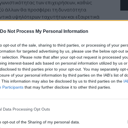
γωνιστικότητας των επιχειρήσεων, καθώς
ξύ άλλων θα προσφέρει τη δυνατότητα
ντικά υψηλότερων ταχυτήτων και εξαιρετικά
λότερου χρόνου απόκρισης, επιτρέποντας την
τυξη νέων, καινοτόμων εφαρμογών. Η
Do Not Process My Personal Information
οίηση των δικτύων 5ης γενιάς εκτιμάται πως θα
ει ριζικά την καθημερινότητα, επιταχύνοντας
to opt-out of the sale, sharing to third parties, or processing of your per
formation for targeted advertising by us, please use the below opt-out s
ψηφιακό μετασχηματισμό, ενώ παράλληλα θα
r selection. Please note that after your opt-out request is processed y
έρει σημαντικά οφέλη στην οικονομία.
eing interest-based ads based on personal information utilized by us or
disclosed to third parties prior to your opt-out. You may separately opt-
όμενο βήμα της διαγωνιστικής διαδικασίας είναι
losure of your personal information by third parties on the IAB’s list of
άθεση των αιτήσεων συμμετοχής, που έχει
. This information may also be disclosed by us to third parties on the
IA
εί για την Παρασκευή 23 Οκτωβρίου 2020 και
Participants
that may further disclose it to other third parties.
0:00 έως 11:00 π.μ. Το τεύχος προκήρυξης, όπου
γράφονται λεπτομερώς οι κανόνες διεξαγωγής
α στάδια της διαδικασίας, είναι διαθέσιμο στο
l Data Processing Opt Outs
κτυακό τόπο της ΕΕΤΤ.
o opt-out of the Sharing of my personal data.