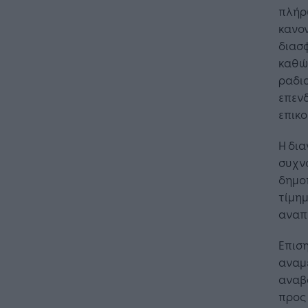
πλήρ
κανον
διασφ
καθώ
ραδι
επενδ
επικο
Η δια
συχν
δημο
τίμημ
αναπτ
Η Τεχνη
λειτουρ
επιχείρ
Επιση
αναμ
αναβ
προς 