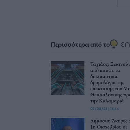
Περισσότερα από το
Ταχιάος: Ξεκινού
από απόψε τα
δοκιμαστικά
δρομολόγια της
επέκτασης του Μ
Θεσσαλονίκης πρ
την Καλαμαριά
07/08/26
|
16:44
Δημόσιο: Άκυρες 
1η Οκτωβρίου οι