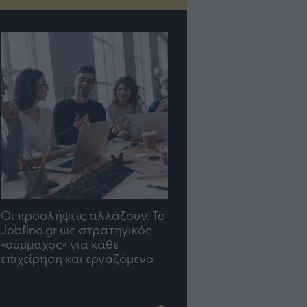
TP Greece: Πώς
Η ομάδα σου μεγαλώνε
διαμορφώνεται το μέλλον
γραφείο σου ακολουθε
του Insurance στην εποχή
του AI