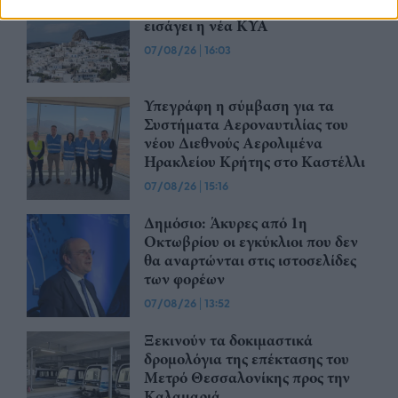
τον Τουρισμό: Οι αλλαγές που
εισάγει η νέα ΚΥΑ
07/08/26
|
16:03
Υπεγράφη η σύμβαση για τα
Συστήματα Αεροναυτιλίας του
νέου Διεθνούς Αερολιμένα
Ηρακλείου Κρήτης στο Καστέλλι
07/08/26
|
15:16
Δημόσιο: Άκυρες από 1η
Οκτωβρίου οι εγκύκλιοι που δεν
θα αναρτώνται στις ιστοσελίδες
των φορέων
07/08/26
|
13:52
Ξεκινούν τα δοκιμαστικά
δρομολόγια της επέκτασης του
Μετρό Θεσσαλονίκης προς την
Καλαμαριά