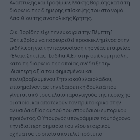
Ανάπτυξης και Τροφίμων, Μάκης Βορίδης κατά τη
διάρκεια της διήμερης επίσκεψής του στο νομό
Λασιθίου της ανατολικής Κρήτης.
Ο κ. Βορίδης είχε την ευκαιρία την Πέμπτη 1
Οκτωβρίου να παρευρεθεί προσκεκλημένος στην
εκδήλωση για την παρουσίαση της νέας εταιρείας
«Έλαια Σητείας- LaSitia A.E.» στην ομώνυμη πόλη,
κατά τη διάρκεια της οποίας ανέδειξε την
ιδιαίτερη αξία του φημισμένου και
πολυβραβευμένου Σητειακού ελαιολάδου,
επισημαίνοντας την εξαιρετική δουλειά που
γίνεται από τους ελαιοπαραγωγούς της περιοχής
οι οποίοι και αποτελούν τον πρώτο κρίκο στην
αλυσίδα αξίας αυτού του σπουδαίου εμπορικού
προϊόντος. Ο Υπουργός υπογράμμισε ταυτόχρονα
την ιδιαίτερη σημασία του νέου εταιρικού
σχήματος το οποίο αποτελεί πρότυπο