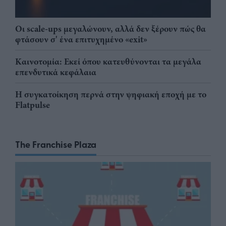
Οι scale-ups μεγαλώνουν, αλλά δεν ξέρουν πώς θα
φτάσουν σ' ένα επιτυχημένο «exit»
Καινοτομία: Εκεί όπου κατευθύνονται τα μεγάλα
επενδυτικά κεφάλαια
Η συγκατοίκηση περνά στην ψηφιακή εποχή με το
Flatpulse
The Franchise Plaza