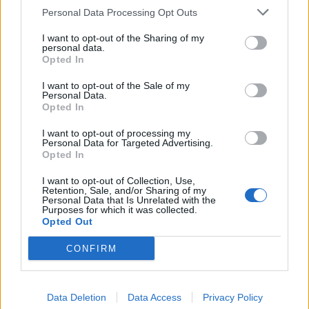
nd.gr
TP Greece: Πώς διαμορφώνεται το
Η ομ
Personal Data Processing Opt Outs
άθε
μέλλον του Insurance στην εποχή του AI
σου 
I want to opt-out of the Sharing of my
personal data.
Opted In
Advertorial
I want to opt-out of the Sale of my
Personal Data.
Opted In
I want to opt-out of processing my
Personal Data for Targeted Advertising.
Περισσότερα από το
Opted In
I want to opt-out of Collection, Use,
Retention, Sale, and/or Sharing of my
Ταχιάος: Ξεκινούν από απόψε τα
Personal Data that Is Unrelated with the
Purposes for which it was collected.
δοκιμαστικά δρομολόγια της
Opted Out
επέκτασης του Μετρό
Θεσσαλονίκης προς την
CONFIRM
Καλαμαριά
07/08/26
|
16:44
Data Deletion
Data Access
Privacy Policy
Ειδικό Χωροταξικό Πλαίσιο για