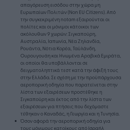
απαγόρευση εισόδου στην χώρα μη
Ευρωπαίων Πολιτών (Non EU Citizens). Από
την συγκεκριμένη nοtam εξαιρούνται οι
πολίτες και οι μόνιμοι κάτοικοι των
ακόλουθων 9 χωρών: Σιγκαπούρη,
Αυστραλία, Ιαπωνία, Νέα Ζηλανδία,
Ρουάντα, Νότια Κορέα, Ταϋλάνδη,
Ουρουγουάη και Ηνωμένα Αραβικά Εμιράτα,
οι οποίοι θα υποβάλλονται σε
δειγματοληπτικά τεστ κατά την άφιξή τους
στην Ελλάδα. Σε σχέση με την προϋπάρχουσα
αεροπορική οδηγία που παρατείνεται στην
λίστα των εξαιρέσεων προστέθηκε η
Σιγκαπούρη και έκτος από την λίστα των
εξαιρέσεων για πτήσεις που δεχόμαστε
τέθηκαν ο Καναδάς, η Γεωργία και η Τυνησία.
Όσον αφορά την αεροπορική οδηγία για
τους μόνιμους κατοίκους από Ισραήλ