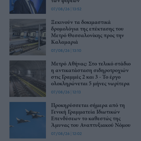
των φορέων
07/08/26
|
13:52
Ξεκινούν τα δοκιμαστικά
δρομολόγια της επέκτασης του
Μετρό Θεσσαλονίκης προς την
Καλαμαριά
07/08/26
|
13:10
Μετρό Αθήνας: Στο τελικό στάδιο
η αντικατάσταση σιδηροτροχιών
στις Γραμμές 2 και 3 - Το έργο
ολοκληρώνεται 5 μήνες νωρίτερα
07/08/26
|
12:13
Προκηρύσσεται σήμερα από τη
Γενική Γραμματεία Ιδιωτικών
Επενδύσεων το καθεστώς της
Άμυνας του Αναπτυξιακού Νόμου
07/08/26
|
12:02