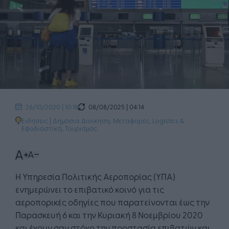
08/08/2025 | 04:14
26/10/2020 | 10:18
Ειδήσεις
|
Δημόσια Διοίκηση
,
Μεταφορές, Logistics &
Εφοδιαστική
,
Τουρισμός
Η Υπηρεσία Πολιτικής Αεροπορίας (ΥΠΑ)
ενημερώνει το επιβατικό κοινό για τις
αεροπορικές οδηγίες που παρατείνονται έως την
Παρασκευή 6 και την Κυριακή 8 Νοεμβρίου 2020
και έχουν σαν στόχο την προστασία επιβατών και