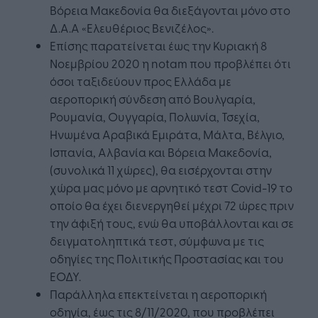
Βόρεια Μακεδονία θα διεξάγονται μόνο στο
Δ.Α.Α «Ελευθέριος Βενιζέλος».
Επίσης παρατείνεται έως την Κυριακή 8
Νοεμβρίου 2020 η notam που προβλέπει ότι
όσοι ταξιδεύουν προς Ελλάδα με
αεροπορική σύνδεση από Βουλγαρία,
Ρουμανία, Ουγγαρία, Πολωνία, Τσεχία,
Ηνωμένα Αραβικά Εμιράτα, Μάλτα, Βέλγιο,
Ισπανία, Αλβανία και Βόρεια Μακεδονία,
(συνολικά 11 χώρες), θα εισέρχονται στην
χώρα μας μόνο με αρνητικό τεστ Covid-19 το
οποίο θα έχει διενεργηθεί μέχρι 72 ώρες πριν
την άφιξή τους, ενώ θα υποβάλλονται και σε
δειγματοληπτικά τεστ, σύμφωνα με τις
οδηγίες της Πολιτικής Προστασίας και του
ΕΟΔΥ.
Παράλληλα επεκτείνεται η αεροπορική
οδηγία, έως τις 8/11/2020, που προβλέπει