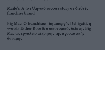
Mailo’s: Από ελληνικό success story σε διεθνές
franchise brand
Big Mac: Ο franchisee - δημιουργός Delligatti, η
«νονά» Esther Rose & ο οικονομικός δείκτης Big
Mac ως εργαλείο μέτρησης της αγοραστικής
δύναμης