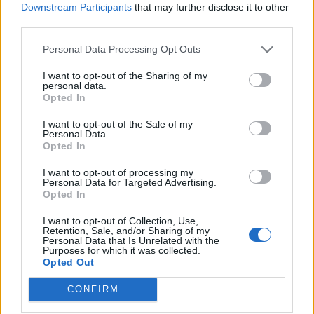
Downstream Participants
that may further disclose it to other
third parties.
Personal Data Processing Opt Outs
I want to opt-out of the Sharing of my
personal data.
ece: Πώς διαμορφώνεται το
Η ομάδα σου μεγαλ
Opted In
του Insurance στην εποχή του AI
σου ακολουθεί;
I want to opt-out of the Sale of my
Personal Data.
Opted In
I want to opt-out of processing my
Advertorial
Personal Data for Targeted Advertising.
Opted In
I want to opt-out of Collection, Use,
Retention, Sale, and/or Sharing of my
Personal Data that Is Unrelated with the
Περισσότερα από το
Purposes for which it was collected.
Opted Out
CONFIRM
Ταχιάος: Ξεκινούν από απόψε τα
δοκιμαστικά δρομολόγια της