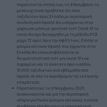
παρατείνεται επίσης έως τις 8 Νοεμβρίου τα
μεσάνυχτα και προβλέπει ότι όσοι
ταξιδεύουν προς Ελλάδα με αεροπορική
σύνδεση από Ισραήλ θα εισέρχονται στην
χώρα μας μόνο με αρνητικό τεστ Covid-19 το
οποίο θα έχει διενεργηθεί με τη μέθοδο PCR
μέχρι 72 ώρες πριν την άφιξή τους. Επίσης οι
μόνιμοι κάτοικοι Ισραήλ που έρχονται στην
Ελλάδα θα επανυποβάλλονται σε
δειγματοληπτικά τεστ για covid-19 ενώ
παραμένει και το ανώτατο όριο εισόδου
10.000 ταξιδιωτών ανά εβδομάδα από
Ισραήλ σε όλα τα αεροδρόμια της ελληνικής
επικράτειας.
Παράταση έως τις 8 Νοεμβρίου 2020
ανακοινώνεται και για την αεροπορική
οδηγία για Ρωσία (μόνιμοι κάτοικοι), η οποία
προβλέπει είσοδο μόνο με αρνητικό τεστ