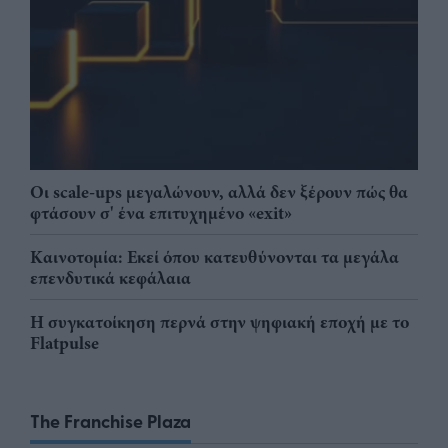
Οι scale-ups μεγαλώνουν, αλλά δεν ξέρουν πώς θα
φτάσουν σ' ένα επιτυχημένο «exit»
Καινοτομία: Εκεί όπου κατευθύνονται τα μεγάλα
επενδυτικά κεφάλαια
Η συγκατοίκηση περνά στην ψηφιακή εποχή με το
Flatpulse
The Franchise Plaza