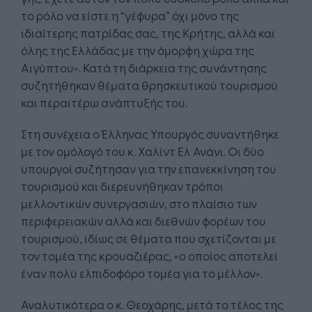
το ρόλο να είστε η “γέφυρα” όχι μόνο της
ιδιαίτερης πατρίδας σας, της Κρήτης, αλλά και
όλης της Ελλάδας με την όμορφη χώρα της
Αιγύπτου». Κατά τη διάρκεια της συνάντησης
συζητήθηκαν θέματα θρησκευτικού τουρισμού
και περαιτέρω ανάπτυξής του.
Στη συνέχεια ο Έλληνας Υπουργός συναντήθηκε
με τον ομόλογό του κ. Χαλίντ Ελ Ανάνι. Οι δύο
υπουργοί συζήτησαν για την επανεκκίνηση του
τουρισμού και διερευνήθηκαν τρόποι
μελλοντικών συνεργασιών, στο πλαίσιο των
περιφερειακών αλλά και διεθνών φορέων του
τουρισμού, ιδίως σε θέματα που σχετίζονται με
τον τομέα της κρουαζιέρας, «ο οποίος αποτελεί
έναν πολύ ελπιδοφόρο τομέα για το μέλλον».
Αναλυτικότερα ο κ. Θεοχάρης, μετά το τέλος της