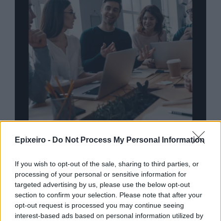
nd.gr
TP Greece: Πώς διαμορφώνεται το
Η ομ
Epixeiro -
Do Not Process My Personal Information
άθε
μέλλον του Insurance στην εποχή του AI
σου 
If you wish to opt-out of the sale, sharing to third parties, or
processing of your personal or sensitive information for
targeted advertising by us, please use the below opt-out
section to confirm your selection. Please note that after your
Advertorial
opt-out request is processed you may continue seeing
interest-based ads based on personal information utilized by