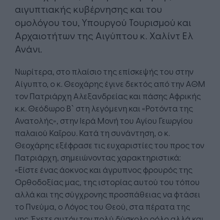
αιγυπτιακής κυβέρνησης και του
ομολόγου του, Υπουργoύ Τουρισμού και
Αρχαιοτήτων της Αιγύπτου κ. Χαλίντ Ελ
Ανάνι.
Νωρίτερα, στο πλαίσιο της επίσκεψής του στην
Αίγυπτο, ο κ. Θεοχάρης έγινε δεκτός από την ΑΘΜ
τον Πατριάρχη Αλεξανδρείας και πάσης Αφρικής
κ.κ. Θεόδωρο Β` στη λεγόμενη και «Ροτόντα της
Ανατολής», στην Ιερά Μονή του Αγίου Γεωργίου
παλαιού Καΐρου. Κατά τη συνάντηση, ο κ.
Θεοχάρης εξέφρασε τις ευχαριστίες του προς τον
Πατριάρχη, σημειώνοντας χαρακτηριστικά:
«Είστε ένας άοκνος και άγρυπνος φρουρός της
Ορθοδοξίας μας, της ιστορίας αυτού του τόπου
αλλά και της σύγχρονης προσπάθειας να φτάσει
το Πνεύμα, ο Λόγος του Θεού, στα πέρατα της
γης. Έχετε αυτόν τον πολύ δύσκολο ρόλο αλλά και