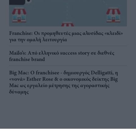
Franchise: Οι προμηθευτές μιας αλυσίδας «κλειδί»
για την ομαλή λειτουργία
Mailo’s: Από ελληνικό success story σε διεθνές
franchise brand
Big Mac: Ο franchisee - δημιουργός Delligatti, η
«νονά» Esther Rose & ο οικονομικός δείκτης Big
Mac ως εργαλείο μέτρησης της αγοραστικής
δύναμης