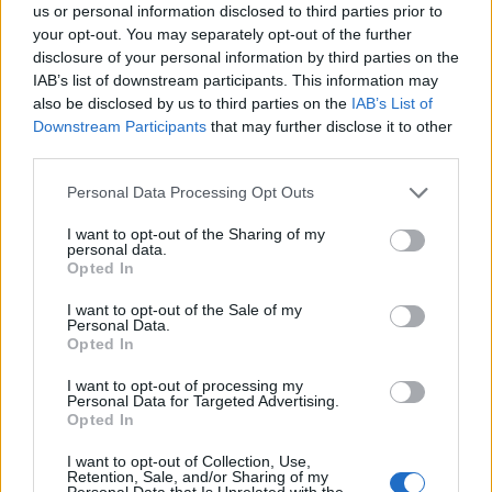
us or personal information disclosed to third parties prior to
your opt-out. You may separately opt-out of the further
Περισσότερα από το
disclosure of your personal information by third parties on the
IAB’s list of downstream participants. This information may
also be disclosed by us to third parties on the
IAB’s List of
Γαλλική συμμετοχή στη
Downstream Participants
that may further disclose it to other
διασύνδεση Ελλάδας–Κύπρου: Η
third parties.
Meridiam αποκτά πλειοψηφικό
Personal Data Processing Opt Outs
ποσοστό στη Great Sea
Interconnector
I want to opt-out of the Sharing of my
05/08/26
|
18:15
personal data.
Opted In
Θεοδωρικάκος: Στο ΕΠΑ του
Υπουργείου Ανάπτυξης η
I want to opt-out of the Sale of my
Personal Data.
χρηματοδότηση του ΕΛΙΔΕΚ
Opted In
05/08/26
|
17:19
I want to opt-out of processing my
Personal Data for Targeted Advertising.
Opted In
Κρίσιμης σημασίας συμφωνία για
την Great Sea Interconnector και
I want to opt-out of Collection, Use,
την ηλεκτρική σύνδεση Ελλάδας-
Retention, Sale, and/or Sharing of my
Personal Data that Is Unrelated with the