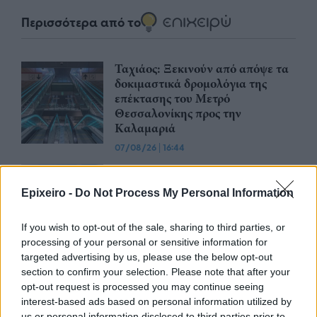
Περισσότερα από το
Ταχιάος: Ξεκινούν από απόψε τα
δοκιμαστικά δρομολόγια της
επέκτασης του Μετρό
Θεσσαλονίκης προς την
Καλαμαριά
07/08/26
|
16:44
Ειδικό Χωροταξικό Πλαίσιο για
τον Τουρισμό: Οι αλλαγές που
Epixeiro -
Do Not Process My Personal Information
εισάγει η νέα ΚΥΑ
07/08/26
|
16:03
If you wish to opt-out of the sale, sharing to third parties, or
processing of your personal or sensitive information for
targeted advertising by us, please use the below opt-out
Υπεγράφη η σύμβαση για τα
section to confirm your selection. Please note that after your
Συστήματα Αεροναυτιλίας του
opt-out request is processed you may continue seeing
νέου Διεθνούς Αερολιμένα
interest-based ads based on personal information utilized by
Ηρακλείου Κρήτης στο Καστέλλι
us or personal information disclosed to third parties prior to