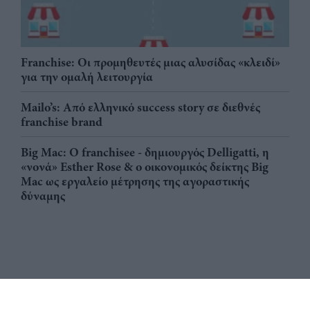
Franchise: Οι προμηθευτές μιας αλυσίδας «κλειδί»
για την ομαλή λειτουργία
Mailo’s: Από ελληνικό success story σε διεθνές
franchise brand
Big Mac: Ο franchisee - δημιουργός Delligatti, η
«νονά» Esther Rose & ο οικονομικός δείκτης Big
Mac ως εργαλείο μέτρησης της αγοραστικής
δύναμης