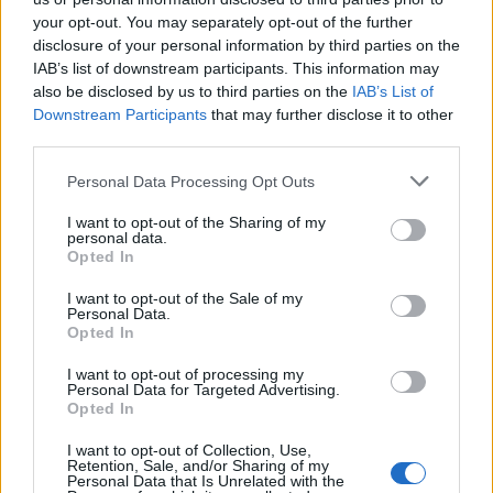
07/08/26
|
15:16
your opt-out. You may separately opt-out of the further
disclosure of your personal information by third parties on the
Δημόσιο: Άκυρες από 1η
IAB’s list of downstream participants. This information may
Οκτωβρίου οι εγκύκλιοι που δεν
also be disclosed by us to third parties on the
IAB’s List of
θα αναρτώνται στις ιστοσελίδες
Downstream Participants
that may further disclose it to other
των φορέων
third parties.
07/08/26
|
13:52
Personal Data Processing Opt Outs
Ξεκινούν τα δοκιμαστικά
I want to opt-out of the Sharing of my
δρομολόγια της επέκτασης του
personal data.
Μετρό Θεσσαλονίκης προς την
Opted In
Καλαμαριά
I want to opt-out of the Sale of my
07/08/26
|
13:10
Personal Data.
Opted In
Μετρό Αθήνας: Στο τελικό στάδιο
η αντικατάσταση σιδηροτροχιών
I want to opt-out of processing my
Personal Data for Targeted Advertising.
στις Γραμμές 2 και 3 - Το έργο
Opted In
ολοκληρώνεται 5 μήνες νωρίτερα
I want to opt-out of Collection, Use,
07/08/26
|
12:13
Retention, Sale, and/or Sharing of my
Personal Data that Is Unrelated with the