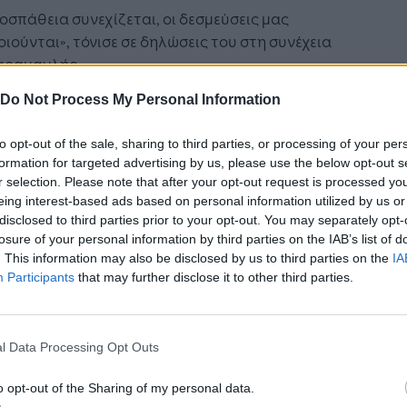
οσπάθεια συνεχίζεται, οι δεσμεύσεις μας
ιούνται», τόνισε σε δηλώσεις του στη συνέχεια
Καραμανλής.
Do Not Process My Personal Information
σε ότι: «Από την Παρασκευή, σταδιακά, 300 νέα
ορεία που προμηθευτήκαμε με leasing θα βγουν
to opt-out of the sale, sharing to third parties, or processing of your per
ς δρόμους της Αθήνας. Θα προστεθούν
formation for targeted advertising by us, please use the below opt-out s
υμένα, ξεκινώντας από 14 επιβαρυμένες
r selection. Please note that after your opt-out request is processed y
ές. Αυτό πρακτικά σημαίνει έως και 30
eing interest-based ads based on personal information utilized by us or
έον δρομολόγια την ημέρα σε καθεμία από
disclosed to third parties prior to your opt-out. You may separately opt-
 τις γραμμές».
losure of your personal information by third parties on the IAB’s list of
. This information may also be disclosed by us to third parties on the
IA
Participants
that may further disclose it to other third parties.
ουργός Υποδομών και Μεταφορών επισήμανε
«Όταν βγουν και τα 300 λεωφορεία, τα οποία
ά σταδιακά θα ενισχύσουν και άλλες γραμμές,
ουμε συνολικά άλλα 3.500 με 4.000 επιπλέον
l Data Processing Opt Outs
ολόγια την ημέρα, που θα προστεθούν στα ήδη
o opt-out of the Sharing of my personal data.
 περισσότερα που έχουμε σήμερα σε σχέση με