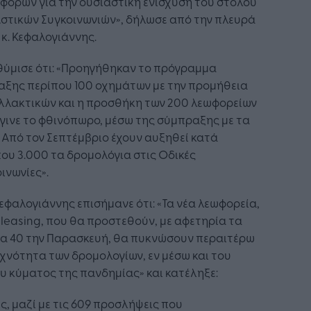
φορών για την ουσιαστική ενίσχυση του στόλου
στικών Συγκοινωνιών», δήλωσε από την πλευρά
 κ. Κεφαλογιάννης.
θύμισε ότι: «Προηγήθηκαν το πρόγραμμα
αξης περίπου 100 οχημάτων με την προμήθεια
λλακτικών και η προσθήκη των 200 λεωφορείων
γινε το φθινόπωρο, μέσω της σύμπραξης με τα
 Από τον Σεπτέμβριο έχουν αυξηθεί κατά
ου 3.000 τα δρομολόγια στις Οδικές
ινωνίες».
Κεφαλογιάννης επισήμανε ότι: «Τα νέα λεωφορεία,
leasing, που θα προστεθούν, με αφετηρία τα
α 40 την Παρασκευή, θα πυκνώσουν περαιτέρω
χνότητα των δρομολογίων, εν μέσω και του
υ κύματος της πανδημίας» και κατέληξε:
, μαζί με τις 609 προσλήψεις που