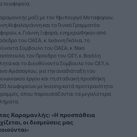
α λεωφορεία.
 Καραμανλής μαζί με τον Υφυπουργό Μεταφορών,
άννη Κεφαλογιάννη και το Γενικό Γραμματέα
φορών, κ. Γιάννη Ξιφαρά, ενημερώθηκαν από
ρόεδρο του ΟΑΣΑ, κ. Ιωάννη Γκόλια, το
ύνοντα Σύμβουλο του ΟΑΣΑ, κ. Νίκο
σόπουλο, τον Πρόεδρο του ΟΣΥ, κ. Βασίλη
ητά και το Διευθύνοντα Σύμβουλο του ΟΣΥ, κ.
νο Αγιάσογλου, για την αναδιάταξη του
ινωνιακού έργου και τη σταδιακή προσθήκη
00 λεωφορείων με leasing κατά προτεραιότητα
 γραμμές, όπου παρουσιάζονται τα μεγαλύτερα
λήματα.
τας Καραμανλής: «Η προσπάθεια
χίζεται, οι δεσμεύσεις μας
οιούνται»