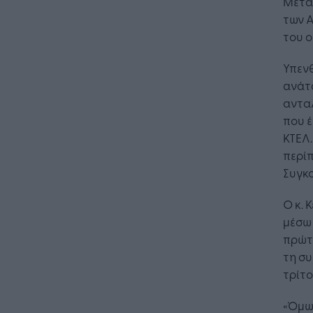
Μετα
των Α
του ο
Υπεν
ανάτ
αντα
που έ
ΚΤΕΛ.
περίπ
Συγκο
Ο κ. 
μέσω 
πρώτ
τη συ
τρίτο
«Όμως