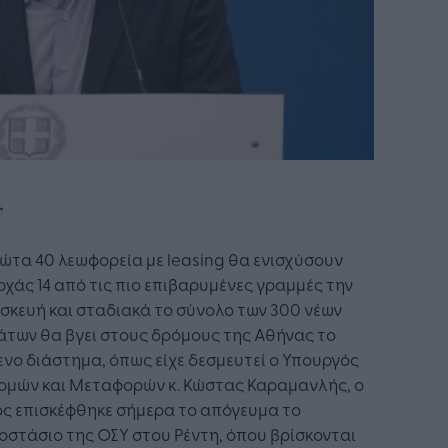
ώτα 40 λεωφορεία με leasing θα ενισχύσουν
χάς 14 από τις πιο επιβαρυμένες γραμμές την
κευή και σταδιακά το σύνολο των 300 νέων
άτων θα βγει στους δρόμους της Αθήνας το
νο διάστημα, όπως είχε δεσμευτεί ο Υπουργός
ομών και Μεταφορών κ. Κώστας Καραμανλής, ο
ς επισκέφθηκε σήμερα το απόγευμα το
στάσιο της ΟΣΥ στου Ρέντη, όπου βρίσκονται