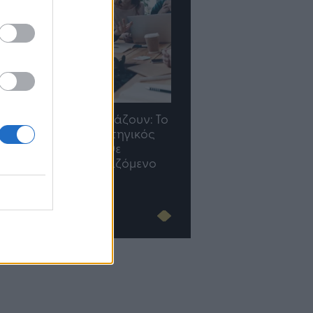
προσλήψεις αλλάζουν: To
TP Greece: Πώς
find.gr ως στρατηγικός
διαμορφώνεται το μέλλο
μμαχος» για κάθε
του Insurance στην εποχή
χείρηση και εργαζόμενο
του AI
Advertorial