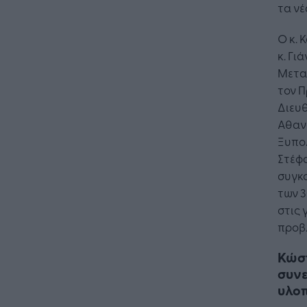
τα νέ
Ο κ.
κ. Γι
Μετα
τον Π
Διευθ
Αθανα
Ξυπολ
Στέφα
συγκο
των 3
στις
προβ
Κώσ
συνε
υλοπ