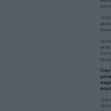
από τ
«Ευχα
φιλότ
διοικ
Δεν λ
μέσα 
10ετί
δεν έ
Γιάν
μετα
παρα
κορ
«Σήμε
προσ