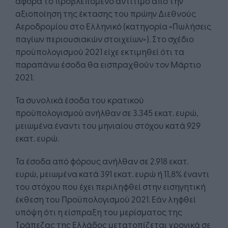
αφορά το προβλεπόμενο αντίτιμο από την
αξιοποίηση της έκτασης του πρώην Διεθνούς
Αεροδρομίου στο Ελληνικό (κατηγορία «Πωλήσεις
παγίων περιουσιακών στοιχείων»). Στο σχέδιο
προϋπολογισμού 2021 είχε εκτιμηθεί ότι τα
παραπάνω έσοδα θα εισπραχθούν τον Μάρτιο
2021.
Τα συνολικά έσοδα του κρατικού
προϋπολογισμού ανήλθαν σε 3.345 εκατ. ευρώ,
μειωμένα έναντι του μηνιαίου στόχου κατά 929
εκατ. ευρώ.
Τα έσοδα από φόρους ανήλθαν σε 2.918 εκατ.
ευρώ, μειωμένα κατά 391 εκατ. ευρώ ή 11,8% έναντι
του στόχου που έχει περιληφθεί στην εισηγητική
έκθεση του Προϋπολογισμού 2021. Εάν ληφθεί
υπόψη ότι η είσπραξη του μερίσματος της
Τράπεζας της Ελλάδος μετατοπίζεται χρονικά σε