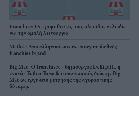
Franchise: Οι προμηθευτές μιας αλυσίδας «κλειδί»
για την ομαλή λειτουργία
Mailo’s: Από ελληνικό success story σε διεθνές
franchise brand
Big Mac: Ο franchisee - δημιουργός Delligatti, η
«νονά» Esther Rose & ο οικονομικός δείκτης Big
Mac ως εργαλείο μέτρησης της αγοραστικής
δύναμης