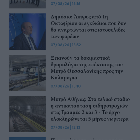
07/08/26
|
15:16
Δημόσιο: Άκυρες από 1η
Οκτωβρίου οι εγκύκλιοι που δεν
θα αναρτώνται στις ιστοσελίδες
των φορέων
07/08/26
|
13:52
Ξεκινούν τα δοκιμαστικά
δρομολόγια της επέκτασης του
Μετρό Θεσσαλονίκης προς την
Καλαμαριά
07/08/26
|
13:10
Μετρό Αθήνας: Στο τελικό στάδιο
η αντικατάσταση σιδηροτροχιών
στις Γραμμές 2 και 3 - Το έργο
ολοκληρώνεται 5 μήνες νωρίτερα
07/08/26
|
12:13