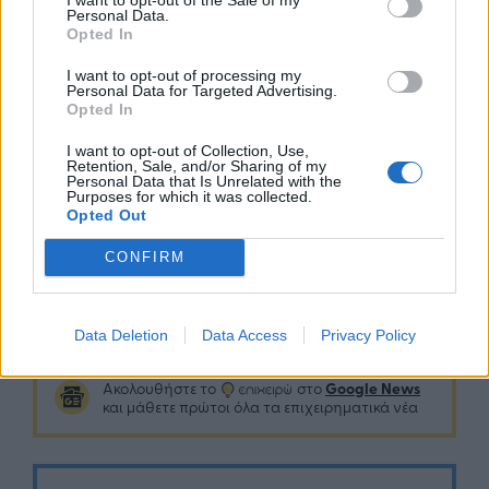
Personal Data.
* «Τα έσοδα από φόρους ανήλθαν σε 2.918 εκατ.
Opted In
ευρώ, μειωμένα κατά 391 εκατ. ευρώ ή 11,8% έναντι
I want to opt-out of processing my
του στόχου που έχει περιληφθεί στην εισηγητική
Personal Data for Targeted Advertising.
Opted In
έκθεση του Προϋπολογισμού 2021. Εάν ληφθεί
υπόψη ότι η είσπραξη του μερίσματος της
I want to opt-out of Collection, Use,
Retention, Sale, and/or Sharing of my
Τράπεζας της Ελλάδος μετατοπίζεται χρονικά σε
Personal Data that Is Unrelated with the
επόμενο μήνα, τα έσοδα από φόρους
Purposes for which it was collected.
Opted Out
εμφανίζονται αυξημένα κατά 70 εκατ. ευρώ ή 2,1%».
CONFIRM
Data Deletion
Data Access
Privacy Policy
Google News
Ακολουθήστε το
στο
και μάθετε πρώτοι όλα τα επιχειρηματικά νέα