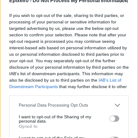
Epixeiro -
Do Not Process My Personal Information
οι προβλέψεις εσόδων του προϋπολογισμού
στηρίχθηκαν στην υπόθεση σημαντικά
If you wish to opt-out of the sale, sharing to third parties, or
μεγαλύτερης ύφεσης κατά τη διάρκεια του
processing of your personal or sensitive information for
τέταρτου τριμήνου του 2020, σε σχέση με αυτή
targeted advertising by us, please use the below opt-out
που τελικά διαπίστωσε η ΕΛΣΤΑΤ.
section to confirm your selection. Please note that after your
opt-out request is processed you may continue seeing
interest-based ads based on personal information utilized by
Σημαντικό ρόλο στη μέχρι σήμερα ανθεκτικότητα
us or personal information disclosed to third parties prior to
των δημοσίων εσόδων έχει διαδραματίσει η
your opt-out. You may separately opt-out of the further
διατήρηση της κουλτούρας πληρωμών και ο
disclosure of your personal information by third parties on the
υψηλός – για τις συνθήκες της πολύ δύσκολης
IAB’s list of downstream participants. This information may
για όλους αυτής περιόδου – βαθμός
also be disclosed by us to third parties on the
IAB’s List of
Downstream Participants
that may further disclose it to other
συμμόρφωσης των φορολογουμένων στις
third parties.
υποχρεώσεις τους. Η στάση αυτή των
φορολογούμενων είναι καθοριστική για την
Personal Data Processing Opt Outs
αντοχή των δημόσιων οικονομικών και αποτελεί
I want to opt-out of the Sharing of my
συνεπώς θεμέλια λίθο της δυναμικής ανάκαμψης
personal data.
που προσδοκούμε ότι θα ακολουθήσει μετά τη
Opted In
λήξη της πανδημίας».
I want to opt-out of the Sale of my