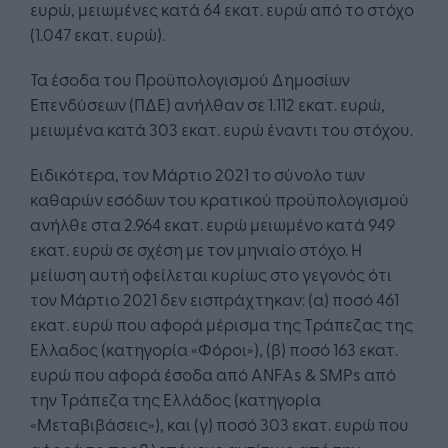
ευρώ, μειωμένες κατά 64 εκατ. ευρώ από το στόχο
(1.047 εκατ. ευρώ).
Τα έσοδα του Προϋπολογισμού Δημοσίων
Επενδύσεων (ΠΔΕ) ανήλθαν σε 1.112 εκατ. ευρώ,
μειωμένα κατά 303 εκατ. ευρώ έναντι του στόχου.
Ειδικότερα, τον Μάρτιο 2021 το σύνολο των
καθαρών εσόδων του κρατικού προϋπολογισμού
ανήλθε στα 2.964 εκατ. ευρώ μειωμένο κατά 949
εκατ. ευρώ σε σχέση με τον μηνιαίο στόχο. Η
μείωση αυτή οφείλεται κυρίως στο γεγονός ότι
τον Μάρτιο 2021 δεν εισπράχτηκαν: (α) ποσό 461
εκατ. ευρώ που αφορά μέρισμα της Τράπεζας της
Ελλαδος (κατηγορία «Φόροι»), (β) ποσό 163 εκατ.
ευρώ που αφορά έσοδα από ANFAs & SMPs από
την Τράπεζα της Ελλάδος (κατηγορία
«Μεταβιβάσεις»), και (γ) ποσό 303 εκατ. ευρώ που