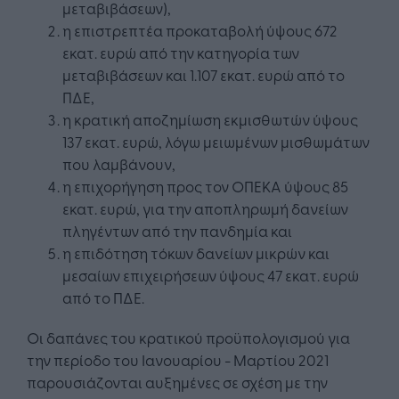
μεταβιβάσεων),
η επιστρεπτέα προκαταβολή ύψους 672
εκατ. ευρώ από την κατηγορία των
μεταβιβάσεων και 1.107 εκατ. ευρώ από το
ΠΔΕ,
η κρατική αποζημίωση εκμισθωτών ύψους
137 εκατ. ευρώ, λόγω μειωμένων μισθωμάτων
που λαμβάνουν,
η επιχορήγηση προς τον ΟΠΕΚΑ ύψους 85
εκατ. ευρώ, για την αποπληρωμή δανείων
πληγέντων από την πανδημία και
η επιδότηση τόκων δανείων μικρών και
μεσαίων επιχειρήσεων ύψους 47 εκατ. ευρώ
από το ΠΔΕ.
Οι δαπάνες του κρατικού προϋπολογισμού για
την περίοδο του Ιανουαρίου - Μαρτίου 2021
παρουσιάζονται αυξημένες σε σχέση με την