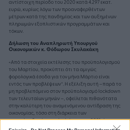
αντίστοιχη περίοδο του 2020 κατά 4.297 εκατ.
ευρώ, κυρίως λόγω των προαναφερθέντων
μέτρων κατά της πανδημίας και των αυξημένων
πληρωμών εξοπλιστικών προγραμμάτων και
τόκων.
Δήλωση του Αναπληρωτή Υπουργού
Οικονομικών κ. Θόδωρου Σκυλακάκη
«Από τα στοιχεία εκτέλεσης του προϋπολογισμού
του Μαρτίου, προκύπτει ότι τα αμιγώς
φορολογικά έσοδα για τον μήνα Μάρτιο είναι
εντός των προβλέψεων*. Η εξέλιξη αυτή –παρά το
μη προβλεπόμενο στον προϋπολογισμό lockdown
των τελευταίων μηνών –, οφείλεται πιθανότατα
στην καλύτερη του αναμενόμενου αντίδραση της
οικονομίας, τόσο στη διάρκεια των
επαναλαμβανόμενων lockdown του 2021, όσο και
στο τελευταίο τρίμηνο του 2020. Σημειώνεται ότι