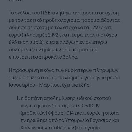
Το σκέλος του ΠΔΕ κινήθηκε αντίρροπα σε σχέση
με τον τακτικό προϋπολογισμό, παρουσιάζοντας
αύξηση σε σχέση με τον στόχο κατά 1.297 εκατ.
ευρώ (πληρωμές 2.192 εκατ. ευρώ έναντι στόχου
895 εκατ. ευρώ), κυρίως λόγω των ανωτέρω
αυξημένων πληρωμών του μέτρου της
επιστρεπτέας προκαταβολής.
Η προσωρινή εικόνα των κυριότερων πληρωμών
των μέτρων κατά της πανδημίας για την περίοδο
Ιανουαρίου - Μαρτίου, έχει ως εξής:
η δαπάνη αποζημίωσης ειδικού σκοπού
λόγω της πανδημίας του COVID-19
(μισθωτών) ύψους 1.014 εκατ. ευρώ, η οποία
πληρώθηκε από το Υπουργείο Εργασίας και
Κοινωνικών Υποθέσεων (κατηγορία