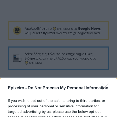
Google News
Ακολουθήστε το
στο
και μάθετε πρώτοι όλα τα επιχειρηματικά νέα
Δείτε όλες τις τελευταίες επιχειρηματικές
Ειδήσεις
από την Ελλάδα και τον κόσμο στο
Epixeiro -
Do Not Process My Personal Information
Σχολιάστε
If you wish to opt-out of the sale, sharing to third parties, or
processing of your personal or sensitive information for
... σχόλια
| Κάνε click για να σχολιάσεις
targeted advertising by us, please use the below opt-out
section to confirm your selection. Please note that after your