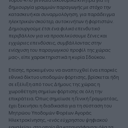
δημιουργία γραμμών παραγωγής με στόχο την
κατασκευή και συναρμολόγηση, για παράδειγμα
ηλεκτρικών σκούτερ, αυτοκινήτων ή φορτιστών.
Δημιουργούμε έτσι ένα φιλικό επενδυτικό
περιβάλλον για να προσελκύσουμε ξένες και
εγχώριες επενδύσεις, συμβάλλοντας στην
ενίσχυση του παραγωγικού προφίλ της χώρας
μας
», είπε χαρακτηριστικά η κυρία Σδούκου.
Επίσης, προκειμένου να αναπτυχθεί ένα επαρκές
εθνικό δίκτυο υποδομών φόρτισης, βρίσκεται ήδη
σε εξέλιξη από τους Δήμους της χώρας η
χωροθέτηση σημείων φόρτισης σε όλη την
επικράτεια. Όπως σημείωσε η Γενική Γραμματέας,
έχει ξεκινήσει η διαδικασία για τη σύσταση του
Μητρώου Υποδομών Φορέων Αγοράς
Ηλεκτροκίνησης, «
ενός εύχρηστου ψηφιακού
εργαλείου, στο οποίο θα καταγράφονται όλα τα