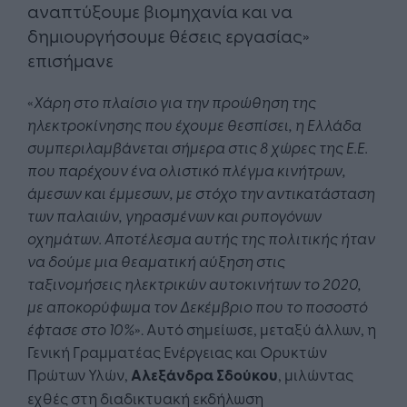
αναπτύξουμε βιομηχανία και να
δημιουργήσουμε θέσεις εργασίας»
επισήμανε
«
Χάρη στο πλαίσιο για την προώθηση της
ηλεκτροκίνησης που έχουμε θεσπίσει, η Ελλάδα
συμπεριλαμβάνεται σήμερα στις 8 χώρες της Ε.Ε.
που παρέχουν ένα ολιστικό πλέγμα κινήτρων,
άμεσων και έμμεσων, με στόχο την αντικατάσταση
των παλαιών, γηρασμένων και ρυπογόνων
οχημάτων. Αποτέλεσμα αυτής της πολιτικής ήταν
να δούμε μια θεαματική αύξηση στις
ταξινομήσεις ηλεκτρικών αυτοκινήτων το 2020,
με αποκορύφωμα τον Δεκέμβριο που το ποσοστό
έφτασε στο 10%
». Αυτό σημείωσε, μεταξύ άλλων, η
Γενική Γραμματέας Ενέργειας και Ορυκτών
Πρώτων Υλών,
Αλεξάνδρα Σδούκου
, μιλώντας
εχθές στη διαδικτυακή εκδήλωση