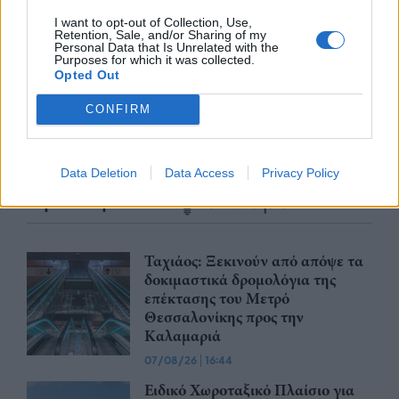
nd.gr
TP Greece: Πώς διαμορφώνεται το
Η ομ
άθε
μέλλον του Insurance στην εποχή του AI
σου 
I want to opt-out of Collection, Use,
Retention, Sale, and/or Sharing of my
Personal Data that Is Unrelated with the
Purposes for which it was collected.
Opted Out
CONFIRM
Advertorial
Data Deletion
Data Access
Privacy Policy
Περισσότερα από το
Ταχιάος: Ξεκινούν από απόψε τα
δοκιμαστικά δρομολόγια της
επέκτασης του Μετρό
Θεσσαλονίκης προς την
Καλαμαριά
07/08/26
|
16:44
Ειδικό Χωροταξικό Πλαίσιο για