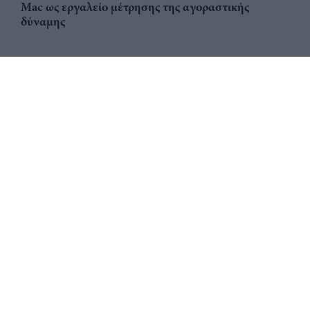
Mac ως εργαλείο μέτρησης της αγοραστικής
δύναμης
Αριθμός Πιστοποίησης
ηλεκτρονικού Μητρώου