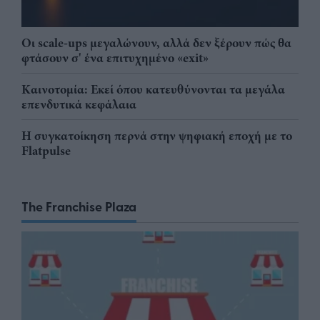
Οι scale-ups μεγαλώνουν, αλλά δεν ξέρουν πώς θα
φτάσουν σ' ένα επιτυχημένο «exit»
Καινοτομία: Εκεί όπου κατευθύνονται τα μεγάλα
επενδυτικά κεφάλαια
Η συγκατοίκηση περνά στην ψηφιακή εποχή με το
Flatpulse
The Franchise Plaza