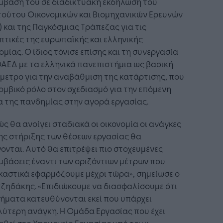
μβαση του σε διαδικτυακή εκδήλωση του
τούτου Οικονομικών και Βιομηχανικών Ερευνών
) και της Παγκόσμιας Τράπεζας για τις
τικές της ευρωπαϊκής και ελληνικής
ομίας. Ο ίδιος τόνισε επίσης και τη συνεργασία
ΑΕΔ με τα ελληνικά πανεπιστήμια ως βασική
μετρο για την αναβάθμιση της κατάρτισης, που
κομβικό ρόλο στον σχεδιασμό για την επόμενη
 της πανδημίας στην αγορά εργασίας.
ς θα ανοίγει σταδιακά οι οικονομία οι ανάγκες
ης στήριξης των θέσεων εργασίας θα
ονται. Αυτό θα επιτρέψει πιο στοχευμένες
βάσεις έναντι των οριζόντιων μέτρων που
αστικά εφαρμόζουμε μέχρι τώρα», σημείωσε ο
τζηδάκης. «Επιδιώκουμε να διασφαλίσουμε ότι
ήματα κατευθύνονται εκεί που υπάρχει
ύτερη ανάγκη. Η Ομάδα Εργασίας που έχει
θεί στο Υπουργείο Εργασίας υπό τον κ.