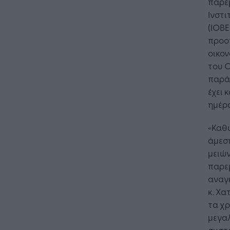
παρέ
Ινστι
(ΙΟΒΕ
προοπ
οικον
του Ο
παρά
έχει 
ημέρα
«Καθώ
άμεσ
μειών
παρεμ
αναγκ
κ. Χα
τα χρ
μεγαλ
συστα