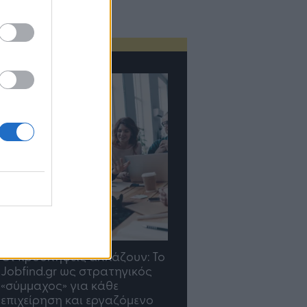
TP Greece: Πώς
Η ομάδα σου μεγαλώνε
διαμορφώνεται το μέλλον
γραφείο σου ακολουθε
του Insurance στην εποχή
του AI