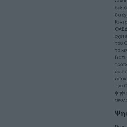
Δίνου
δεξιό
θα έχ
Κεντρ
ΟΑΕΔ.
σχετι
του Ο
τα κέ
Γιατί
τρόπο
ουσια
αποκλ
του Ο
ψηφια
ακολο
Ψηφ
Περνώ