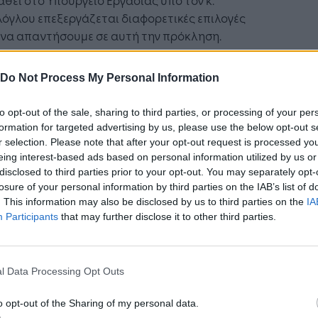
όγλου επεξεργάζεται διαφορετικές επιλογές
 να απαντήσουμε σε αυτή την πρόκληση.
ξύ των προτάσεων που εξετάζουμε είναι η
ση κριτηρίων στήριξης, που θα διαφοροποιούν
Do Not Process My Personal Information
τρα ανάλογα με τον κλάδο και τη ζημία που έχει
εί κάθε επιχείρηση».
to opt-out of the sale, sharing to third parties, or processing of your per
formation for targeted advertising by us, please use the below opt-out s
 θεμελιώδεις μεταρρυθμίσεις
r selection. Please note that after your opt-out request is processed y
 τις πολιτικές απασχόλησης
eing interest-based ads based on personal information utilized by us or
disclosed to third parties prior to your opt-out. You may separately opt-
losure of your personal information by third parties on the IAB’s list of
ρόμενος στις προτεραιότητες για τις
. This information may also be disclosed by us to third parties on the
IA
ικές και ενεργητικές πολιτικές απασχόλησης, ο
Participants
that may further disclose it to other third parties.
τζηδάκης υπογράμμισε ότι αποτελεί
ραιότητα η επανακατάρτιση (reskilling) και η
θμιση δεξιοτήτων (upskilling) των
l Data Processing Opt Outs
ομένων και των ανέργων. Σημείωσε ότι το
γείο Εργασίας και Κοινωνικών Υποθέσεων
o opt-out of the Sharing of my personal data.