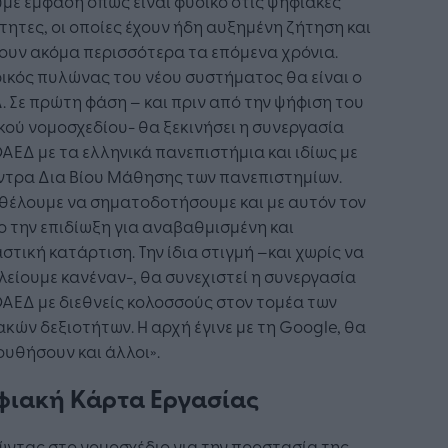
με έμφαση όπως είναι φυσικό στις ψηφιακές
τητες, οι οποίες έχουν ήδη αυξημένη ζήτηση και
ουν ακόμα περισσότερα τα επόμενα χρόνια.
ικός πυλώνας του νέου συστήματος θα είναι ο
 Σε πρώτη φάση – και πριν από την ψήφιση του
κού νομοσχεδίου- θα ξεκινήσει η συνεργασία
ΑΕΔ με τα ελληνικά πανεπιστήμια και ιδίως με
ντρα Δια Βίου Μάθησης των πανεπιστημίων.
 θέλουμε να σηματοδοτήσουμε και με αυτόν τον
 την επιδίωξη για αναβαθμισμένη και
στική κατάρτιση. Την ίδια στιγμή –και χωρίς να
είουμε κανέναν-, θα συνεχιστεί η συνεργασία
ΑΕΔ με διεθνείς κολοσσούς στον τομέα των
κών δεξιοτήτων. H αρχή έγινε με τη Google, θα
υθήσουν και άλλοι».
ιακή Κάρτα Εργασίας
ντας στο νομοσχέδιο για την προστασία της