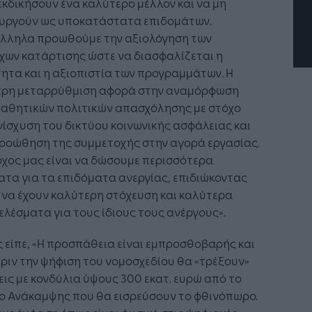
εκδικήσουν ένα καλύτερο μέλλον και να μη
ουργούν ως υποκατάστατα επιδομάτων.
λληλα προωθούμε την αξιολόγηση των
χων κατάρτισης ώστε να διασφαλίζεται η
ητα και η αξιοπιστία των προγραμμάτων. Η
ερη μεταρρύθμιση αφορά στην αναμόρφωση
παθητικών πολιτικών απασχόλησης με στόχο
νίσχυση του δικτύου κοινωνικής ασφάλειας και
προώθηση της συμμετοχής στην αγορά εργασίας.
χος μας είναι να δώσουμε περισσότερα
τα για τα επιδόματα ανεργίας, επιδιώκοντας
να έχουν καλύτερη στόχευση και καλύτερα
λέσματα για τους ίδιους τους ανέργους».
είπε, «Η προσπάθεια είναι εμπροσθοβαρής και
ριν την ψήφιση του νομοσχεδίου θα «τρέξουν»
ις με κονδύλια ύψους 300 εκατ. ευρώ από το
ίο Ανάκαμψης που θα εισρεύσουν το φθινόπωρο.