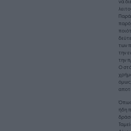
να δι
λειτ
Παρά
παρό
ποιότ
δεύτ
των 
την ε
την 
Ο στό
χρήμα
όμως 
αποτε
Όπως 
ήδη π
δράσε
Ταμε