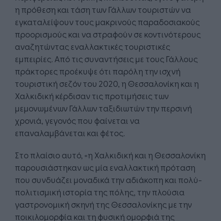
η πρόθεση και τάση των Γάλλων τουριστών να
εγκαταλείψουν τους μακρινούς παραδοσιακούς
προορισμούς και να στραφούν σε κοντινότερους
αναζητώντας εναλλακτικές τουριστικές
εμπειρίες. Από τις συναντήσεις με τους Γάλλους
πράκτορες προέκυψε ότι παρόλη την ισχνή
τουριστική σεζόν του 2020, η Θεσσαλονίκη και η
Χαλκιδική κέρδισαν τις προτιμήσεις των
μεμονωμένων Γάλλων ταξιδιωτών την περσινή
χρονιά, γεγονός που φαίνεται να
επαναλαμβάνεται και φέτος.
Στο πλαίσιο αυτό, «η Χαλκιδική και η Θεσσαλονίκη
παρουσιάστηκαν ως μία εναλλακτική πρόταση
που συνδυάζει μοναδικά την αδιάκοπη και πολύ-
πολιτισμική ιστορία της πόλης, την πλούσια
γαστρονομική σκηνή της Θεσσαλονίκης με την
ποικιλομορφία και τη φυσική ομορφιά της