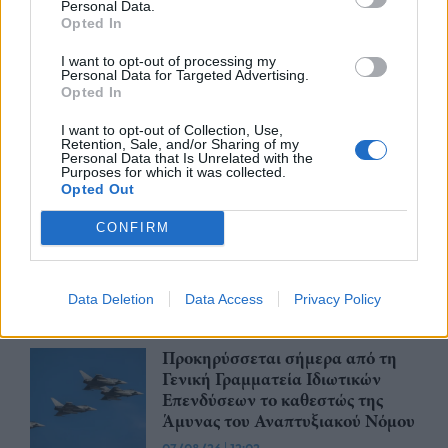
θα αναρτώνται στις ιστοσελίδες
Personal Data.
των φορέων
Opted In
07/08/26
|
13:52
I want to opt-out of processing my
Personal Data for Targeted Advertising.
Ξεκινούν τα δοκιμαστικά
Opted In
δρομολόγια της επέκτασης του
I want to opt-out of Collection, Use,
Μετρό Θεσσαλονίκης προς την
Retention, Sale, and/or Sharing of my
Καλαμαριά
Personal Data that Is Unrelated with the
Purposes for which it was collected.
07/08/26
|
13:10
Opted Out
Μετρό Αθήνας: Στο τελικό στάδιο
CONFIRM
η αντικατάσταση σιδηροτροχιών
στις Γραμμές 2 και 3 - Το έργο
ολοκληρώνεται 5 μήνες νωρίτερα
Data Deletion
Data Access
Privacy Policy
07/08/26
|
12:13
Προκηρύσσεται σήμερα από τη
Γενική Γραμματεία Ιδιωτικών
Επενδύσεων το καθεστώς της
Άμυνας του Αναπτυξιακού Νόμου
|