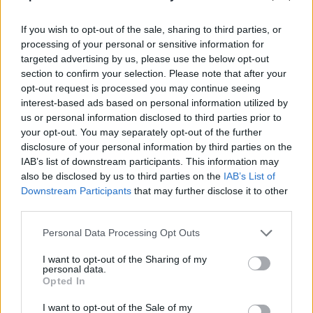
Ταχιάος: Ξεκινούν από απόψε τα
δοκιμαστικά δρομολόγια της
επέκτασης του Μετρό
If you wish to opt-out of the sale, sharing to third parties, or
Θεσσαλονίκης προς την
processing of your personal or sensitive information for
Καλαμαριά
targeted advertising by us, please use the below opt-out
section to confirm your selection. Please note that after your
07/08/26
|
16:44
opt-out request is processed you may continue seeing
Ειδικό Χωροταξικό Πλαίσιο για
interest-based ads based on personal information utilized by
τον Τουρισμό: Οι αλλαγές που
us or personal information disclosed to third parties prior to
εισάγει η νέα ΚΥΑ
your opt-out. You may separately opt-out of the further
disclosure of your personal information by third parties on the
07/08/26
|
16:03
IAB’s list of downstream participants. This information may
also be disclosed by us to third parties on the
IAB’s List of
Downstream Participants
that may further disclose it to other
Υπεγράφη η σύμβαση για τα
third parties.
Συστήματα Αεροναυτιλίας του
νέου Διεθνούς Αερολιμένα
Personal Data Processing Opt Outs
Ηρακλείου Κρήτης στο Καστέλλι
07/08/26
|
15:16
I want to opt-out of the Sharing of my
personal data.
Opted In
Δημόσιο: Άκυρες από 1η
Οκτωβρίου οι εγκύκλιοι που δεν
I want to opt-out of the Sale of my