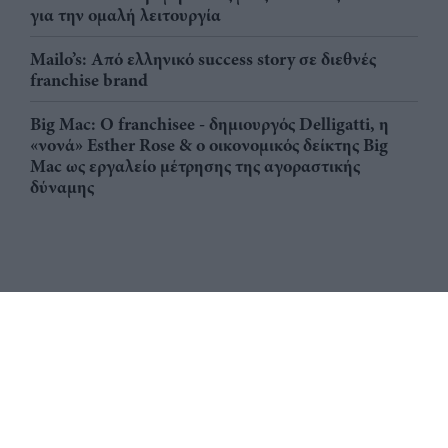
για την ομαλή λειτουργία
Mailo’s: Από ελληνικό success story σε διεθνές
franchise brand
Big Mac: Ο franchisee - δημιουργός Delligatti, η
«νονά» Esther Rose & ο οικονομικός δείκτης Big
Mac ως εργαλείο μέτρησης της αγοραστικής
δύναμης