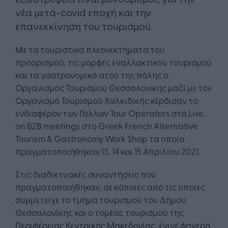
νέα μετά-covid εποχή και την
επανεκκίνηση του τουρισμού.
Με τα τουριστικά πλεονεκτήματα του
προορισμού, τις μορφές εναλλακτικού τουρισμού
και τα γαστρονομικά ατού της πόλης ο
Οργανισμός Τουρισμού Θεσσαλονίκης μαζί με τον
Οργανισμό Τουρισμού Χαλκιδικής κέρδισαν το
ενδιαφέρον των Γάλλων Tour Operators στα Live
on B2B meetings στο Greek French Alternative
Tourism & Gastronomy Work Shop τα οποία
πραγματοποιήθηκαν 13, 14 και 15 Απριλίου 2021.
Στις διαδικτυακές συναντήσεις που
πραγματοποιήθηκαν, σε κάποιες από τις οποίες
συμμετείχε το τμήμα τουρισμού του Δήμου
Θεσσαλονίκης και ο τομέας τουρισμού της
Περιφέρειας Κεντρικής Μακεδονίας, έγινε φανερή