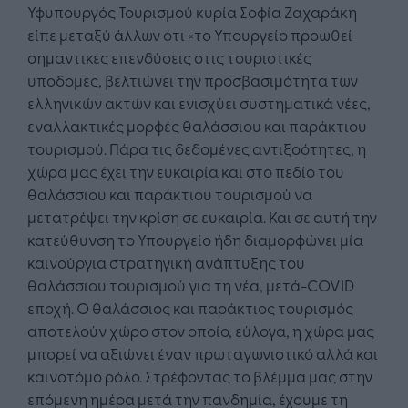
Υφυπουργός Τουρισμού κυρία Σοφία Ζαχαράκη
είπε μεταξύ άλλων ότι «το Υπουργείο προωθεί
σημαντικές επενδύσεις στις τουριστικές
υποδομές, βελτιώνει την προσβασιμότητα των
ελληνικών ακτών και ενισχύει συστηματικά νέες,
εναλλακτικές μορφές θαλάσσιου και παράκτιου
τουρισμού. Πάρα τις δεδομένες αντιξοότητες, η
χώρα μας έχει την ευκαιρία και στο πεδίο του
θαλάσσιου και παράκτιου τουρισμού να
μετατρέψει την κρίση σε ευκαιρία. Και σε αυτή την
κατεύθυνση το Υπουργείο ήδη διαμορφώνει μία
καινούργια στρατηγική ανάπτυξης του
θαλάσσιου τουρισμού για τη νέα, μετά-COVID
εποχή. Ο θαλάσσιος και παράκτιος τουρισμός
αποτελούν χώρο στον οποίο, εύλογα, η χώρα μας
μπορεί να αξιώνει έναν πρωταγωνιστικό αλλά και
καινοτόμο ρόλο. Στρέφοντας το βλέμμα μας στην
επόμενη ημέρα μετά την πανδημία, έχουμε τη