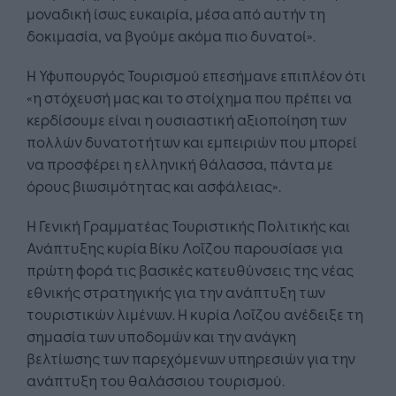
μοναδική ίσως ευκαιρία, μέσα από αυτήν τη
δοκιμασία, να βγούμε ακόμα πιο δυνατοί».
Η Υφυπουργός Τουρισμού επεσήμανε επιπλέον ότι
«η στόχευσή μας και το στοίχημα που πρέπει να
κερδίσουμε είναι η ουσιαστική αξιοποίηση των
πολλών δυνατοτήτων και εμπειριών που μπορεί
να προσφέρει η ελληνική θάλασσα, πάντα με
όρους βιωσιμότητας και ασφάλειας».
Η Γενική Γραμματέας Τουριστικής Πολιτικής και
Ανάπτυξης κυρία Βίκυ Λοΐζου παρουσίασε για
πρώτη φορά τις βασικές κατευθύνσεις της νέας
εθνικής στρατηγικής για την ανάπτυξη των
τουριστικών λιμένων. Η κυρία Λοΐζου ανέδειξε τη
σημασία των υποδομών και την ανάγκη
βελτίωσης των παρεχόμενων υπηρεσιών για την
ανάπτυξη του θαλάσσιου τουρισμού.