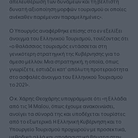
απελευθέρωση των δυνάμεων και τη βέλτιστη
δυνατή αξιοποίηση μορφών τουρισμού οι οποίες
ανέκαθεν παρέμεναν παραμελημένες».
Ο Υπουργός αναφέρθηκε επίσης στο εν εξελίξει
άνοιγμα του Ελληνικού Τουρισμού, τονίζοντας ότι
«ο θαλάσσιος τουρισμός εντάσσεται στη
γενικότερη στρατηγική της Κυβέρνησης για το
άμεσο μέλλον. Μια στρατηγική, η οποία, όπως
γνωρίζετε, εστιάζει κατ' απόλυτη προτεραιότητα
στο ασφαλές άνοιγμα του Ελληνικού Τουρισμού
το 2021».
Ο κ. Χάρης Θεοχάρης υπογράμμισε ότι «η Ελλάδα
από τις 14 Μαΐου, όπως έχουμε ανακοινώσει,
ανοίγει τα σύνορά της και υποδέχεται τουρίστες
από το εξωτερικό. Η Ελληνική Κυβέρνηση και το
Υπουργείο Τουρισμού προχωρούν με προσεκτικά,
μεθοδικά αλλά και αποφασιστικά βήματα στην