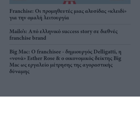
Franchise: Οι προμηθευτές μιας αλυσίδας «κλειδί»
για την ομαλή λειτουργία
Mailo’s: Από ελληνικό success story σε διεθνές
franchise brand
Big Mac: Ο franchisee - δημιουργός Delligatti, η
«νονά» Esther Rose & ο οικονομικός δείκτης Big
Mac ως εργαλείο μέτρησης της αγοραστικής
δύναμης