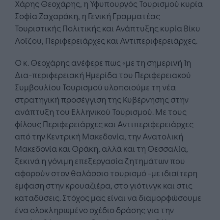
Χάρης Θεοχάρης, η Υφυπουργός Τουρισμού κυρία
Σοφία Ζαχαράκη, η Γενική Γραμματέας
Τουριστικής Πολιτικής και Ανάπτυξης κυρία Βίκυ
Λοΐζου, Περιφερειάρχες και Αντιπεριφερειάρχες.
Ο κ. Θεοχάρης ανέφερε πως «με τη σημερινή 1η
Δια-περιφερειακή Ημερίδα του Περιφερειακού
Συμβουλίου Τουρισμού υλοποιούμε τη νέα
στρατηγική προσέγγιση της Κυβέρνησης στην
ανάπτυξη του Ελληνικού Τουρισμού. Με τους
φίλους Περιφερειάρχες και Αντιπεριφερειάρχες
από την Κεντρική Μακεδονία, την Ανατολική
Μακεδονία και Θράκη, αλλά και τη Θεσσαλία,
ξεκινά η γόνιμη επεξεργασία ζητημάτων που
αφορούν στον θαλάσσιο τουρισμό -με ιδιαίτερη
έμφαση στην κρουαζιέρα, στο γιότινγκ και στις
καταδύσεις. Στόχος μας είναι να διαμορφώσουμε
ένα ολοκληρωμένο σχέδιο δράσης για την