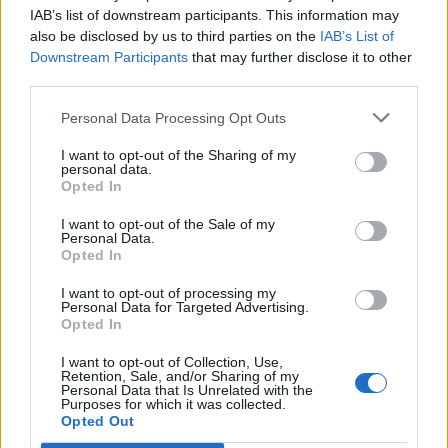
IAB’s list of downstream participants. This information may
also be disclosed by us to third parties on the
IAB’s List of
Downstream Participants
that may further disclose it to other
third parties.
Personal Data Processing Opt Outs
I want to opt-out of the Sharing of my
personal data.
Opted In
nd.gr
TP Greece: Πώς διαμορφώνεται το
Η ομ
άθε
μέλλον του Insurance στην εποχή του AI
σου 
I want to opt-out of the Sale of my
Personal Data.
Opted In
I want to opt-out of processing my
Personal Data for Targeted Advertising.
Advertorial
Opted In
I want to opt-out of Collection, Use,
Retention, Sale, and/or Sharing of my
Personal Data that Is Unrelated with the
Purposes for which it was collected.
Περισσότερα από το
Opted Out