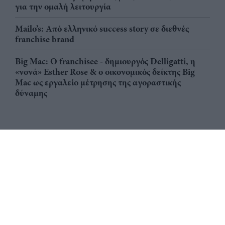
για την ομαλή λειτουργία
Mailo’s: Από ελληνικό success story σε διεθνές
franchise brand
Big Mac: Ο franchisee - δημιουργός Delligatti, η
«νονά» Esther Rose & ο οικονομικός δείκτης Big
Mac ως εργαλείο μέτρησης της αγοραστικής
δύναμης