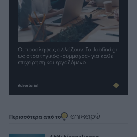
nd.gr
TP Greece: Πώς διαμορφώνεται το
Η ομ
άθε
μέλλον του Insurance στην εποχή του AI
σου 
Advertorial
Περισσότερα από το
ΔΕΘ: Εξασφαλίστηκε