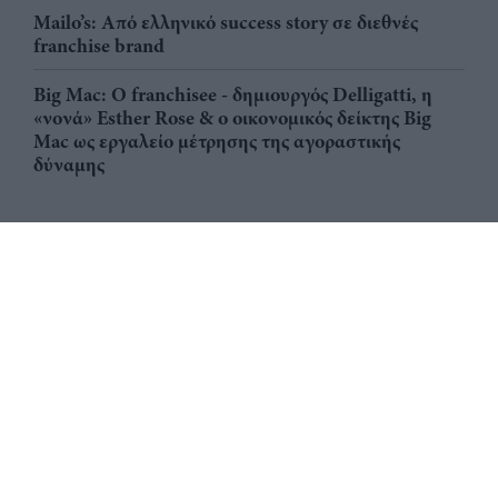
Mailo’s: Από ελληνικό success story σε διεθνές
franchise brand
Big Mac: Ο franchisee - δημιουργός Delligatti, η
«νονά» Esther Rose & ο οικονομικός δείκτης Big
Mac ως εργαλείο μέτρησης της αγοραστικής
δύναμης