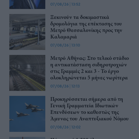
07/08/26
|
13:52
Ξεκινούν τα δοκιμαστικά
δρομολόγια της επέκτασης του
Μετρό Θεσσαλονίκης προς την
Καλαμαριά
07/08/26
|
13:10
Μετρό Αθήνας: Στο τελικό στάδιο
η αντικατάσταση σιδηροτροχιών
στις Γραμμές 2 και 3 - Το έργο
ολοκληρώνεται 5 μήνες νωρίτερα
07/08/26
|
12:13
Προκηρύσσεται σήμερα από τη
Γενική Γραμματεία Ιδιωτικών
Επενδύσεων το καθεστώς της
Άμυνας του Αναπτυξιακού Νόμου
07/08/26
|
12:02