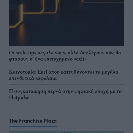
Οι scale-ups μεγαλώνουν, αλλά δεν ξέρουν πώς θα
φτάσουν σ' ένα επιτυχημένο «exit»
Καινοτομία: Εκεί όπου κατευθύνονται τα μεγάλα
επενδυτικά κεφάλαια
Η συγκατοίκηση περνά στην ψηφιακή εποχή με το
Flatpulse
The Franchise Plaza