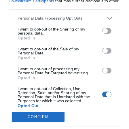
Downstream Participants
that may further disclose it to other
third parties.
Personal Data Processing Opt Outs
I want to opt-out of the Sharing of my
personal data.
nd.gr
TP Greece: Πώς διαμορφώνεται το
Η ομ
Opted In
άθε
μέλλον του Insurance στην εποχή του AI
σου 
I want to opt-out of the Sale of my
Personal Data.
Opted In
I want to opt-out of processing my
Advertorial
Personal Data for Targeted Advertising.
Opted In
I want to opt-out of Collection, Use,
Retention, Sale, and/or Sharing of my
Personal Data that Is Unrelated with the
Περισσότερα από το
Purposes for which it was collected.
Opted Out
CONFIRM
Ταχιάος: Ξεκινούν από απόψε τα
δοκιμαστικά δρομολόγια της