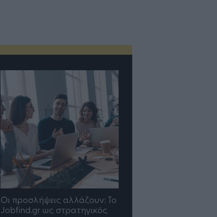
TP Greece: Πώς
Η ομάδα σου μεγαλώνε
διαμορφώνεται το μέλλον
γραφείο σου ακολουθε