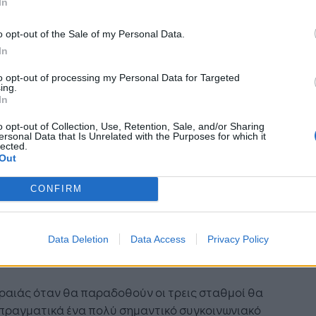
In
, κ. Στέλλα Χρυσουλάκη.
θμός - πρότυπο στο Δημοτικό
o opt-out of the Sale of my Personal Data.
In
τρο, που συμβολίζει ότι
ρούμε να έχουμε και αρχαία και
to opt-out of processing my Personal Data for Targeted
ing.
τρό
In
o opt-out of Collection, Use, Retention, Sale, and/or Sharing
την επίσκεψη στα εργοτάξια και την ξενάγηση
ersonal Data that Is Unrelated with the Purposes for which it
lected.
αρχαιολογική έκθεση, ο κ. Καραμανλής δήλωσε
Out
εκέμβριο του 2019 είχαμε έρθει εδώ και είχαμε
υτεί ότι το έργο θα παραδοθεί το καλοκαίρι του
CONFIRM
. Διαπιστώσαμε σήμερα την πρόοδο στην
κευή του. Βρισκόμαστε στα τελειώματα των
Data Deletion
Data Access
Privacy Policy
ιών και στην ουσία είμαστε σε πάρα πολύ καλό
ο.
ραιάς όταν θα παραδοθούν οι τρεις σταθμοί θα
 πραγματικά ένα πολύ σημαντικό συγκοινωνιακό