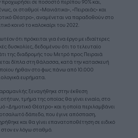
 προχωρήσει σε ποσοστό περίπου 90% και,
νως, οι σταθμοί «Μανιάτικα», «Πειραιάς» και
οτικό Θέατρο», αναμένεται να παραδοθούν στο
τικό κοινό το καλοκαίρι του 2022.
ωτέον ότι πρόκειται για ένα έργο με ιδιαίτερες
κές δυσκολίες, δεδομένου ότι το τελευταίο
τι της διαδρομής του Μετρό προς Πειραιά
εται δίπλα στη θάλασσα, κατά την κατασκευή
οποίου ήρθαν στο φως πάνω από 10.000
ιολογικά ευρήματα.
 Καραμανλής ξεναγήθηκε στην έκθεση
οτήτων, τμήμα της οποίας θα γίνει ενιαίο, στο
ό «Δημοτικό Θέατρο» και η οποία περιλαμβάνει
βοτσαλωτό δάπεδο, που έγινε απόσπαση,
ρήθηκε και θα γίνει επανατοποθέτηση σε ειδικό
στον εν λόγω σταθμό.