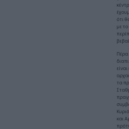
κέντρ
έχουμ
ότι θ
με το
περίπ
βεβαί
Πέρα 
διαπι
είναι
αρχα
τα π
Σταθ
πραγμ
συμβο
Κυριά
και Α
πρότυ