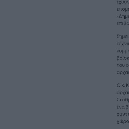
έχουν
επομέ
«Δημ
επιβα
Σημει
τεχνι
κομμά
βρίσκ
του 
αρχα
Ο κ.
αρχαι
Σταθμ
ένα 
συντη
χώρο 