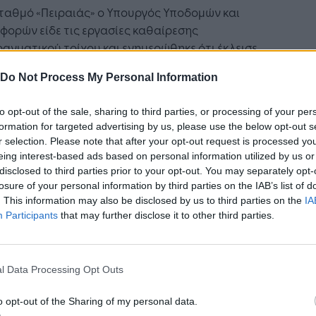
ταθμό «Πειραιάς» ο Υπουργός Υποδομών και
ορών είδε τις εργασίες καθαίρεσης
αγματικού τοίχου και ενημερώθηκε ότι έκλεισε
κα οροφής του Σταθμού και θα δοθεί ο δρόμος
Do Not Process My Personal Information
ήρη λειτουργία στις αρχές του 2022.
to opt-out of the sale, sharing to third parties, or processing of your per
. Καραμανλή συνόδευσαν ο Γενικός Γραμματέας
formation for targeted advertising by us, please use the below opt-out s
μών, κ. Γιώργος Καραγιάννης, ο Πρόεδρος του
r selection. Please note that after your opt-out request is processed y
ητικού Συμβουλίου της Αττικό Μετρό ΑΕ, κ.
eing interest-based ads based on personal information utilized by us or
 Ταχιάος, ο Διευθύνων Σύμβουλος της Αττικό
disclosed to third parties prior to your opt-out. You may separately opt-
 ΑΕ, κ. Νίκος Κουρέτας, ο Διευθύνων Σύμβουλος
losure of your personal information by third parties on the IAB’s list of
ατασκευάστριας εταιρείας Αβαξ, κ.
. This information may also be disclosed by us to third parties on the
IA
Participants
that may further disclose it to other third parties.
ταντίνος Μιτζάλης.
υπό κατασκευή σταθμό «Δημοτικό Θέατρο», τον
ργό Υποδομών και Μεταφορών υποδέχθηκε ο
l Data Processing Opt Outs
χος Πειραιά, κ. Γιάννης Μώραλης και στην
o opt-out of the Sharing of my personal data.
ποθήκη» τον ξενάγησε η Έφορος Πειραιά και