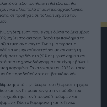
λωτό δάπεδο που θα εκτεθεί εδώ και θα
χουν και άλλα πολύ σημαντικά αρχαιολογικά
ματα, σε προθήκες σε πολλά τμήματα του
μού.
νως η δέσμευση, που είχαμε δώσει το Δεκέμβριο
019, ισχύει στο ακέραιο. Παρά την πανδημία τα
άξια έμειναν ανοιχτά. Έγινε μία τεράστια
πάθεια να μην καθυστερήσουμε και αυτή τη
ή είμαστε σχεδόν στο 90% σε μερικά σημεία και
τά από το χρονοδιάγραμμα που είχαμε βάλει. Η
υση παραμένει: Το καλοκαίρι του 2022 οι τρεις
οί θα παραδοθούν στο επιβατικό κοινό».
 Μώραλης από την πλευρά του εξέφρασε τη χαρά
διου και των Πειραιωτών για την πρόοδο του
, ευχαρίστησε τον Υπουργό Υποδομών και
τή Νοημοσύνη: το νέο
Οι προσλήψεις αλλάζουν: To
ορών κ. Κώστα Καραμανλή και το Γενικό
γικό σύστημα της
Jobfind.gr ως στρατηγικός