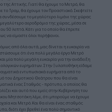
ο της Αττικής. Γιατί θα έχουμε το Μετρό, θα
ε το Τραμ, θα έχουμε τον Προαστιακό. Σκεφτείτε
α συνδέσουμε το μεγαλύτερο λιμάνι της χώρας
 μεγαλύτερο αεροδρόμιο της χώρας, μέσα σε
ου 50 λεπτά. Κάτι για το οποίο θα έπρεπε
ως να είμαστε όλοι περήφανοι.
όμως από όλα αυτά, μας δίνεται η ευκαιρία να
στώσουμε ότι ένα πολύ μεγάλο έργο Μετρό
 και μία πολύ μεγάλη ευκαιρία για την ανάδειξη
ιολογικών ευρημάτων. Στην Ξυλαποθήκη είδαμε
ραγματικά εντυπωσιακά ευρήματα από το
μό του Δημοτικού Θεάτρου που θα είναι
ατικά ένας Σταθμός - πρότυπο, ο οποίος θα
λίζει και αυτό που εμείς στην Κυβέρνηση του
κου Μητσοτάκη λέμε, ότι μπορούμε να έχουμε
ρχαία και Μετρό. Και θα είναι ένας σταθμός
πο, διότι έχει βρεθεί ένα πολύ σημαντικό