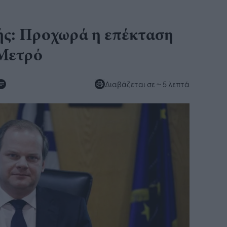
ς: Προχωρά η επέκταση
 Μετρό
Διαβάζεται σε
~ 5 λεπτά