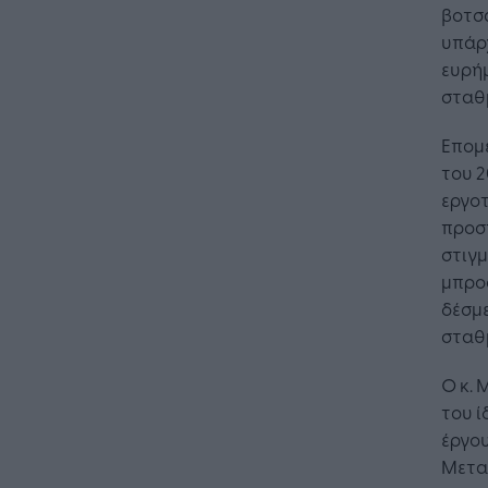
βοτσα
υπάρ
ευρή
σταθ
Επομέ
του 2
εργοτ
προσ
στιγμ
μπροσ
δέσμε
σταθμ
Ο κ.
του ί
έργου
Η Τεχνη
Μεταφ
λειτουρ