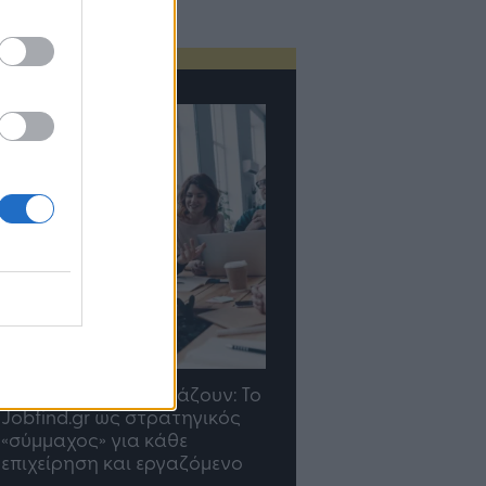
Οι προσλήψεις αλλάζουν: To
TP Greece: Πώς
Jobfind.gr ως στρατηγικός
διαμορφώνεται το μέ
«σύμμαχος» για κάθε
του Insurance στην επ
επιχείρηση και εργαζόμενο
του AI