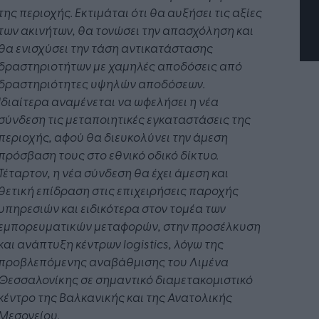
της περιοχής. Εκτιμάται ότι θα αυξήσει τις αξίες
των ακινήτων, θα τονώσει την απασχόληση και
θα ενισχύσει την τάση αντικατάστασης
δραστηριοτήτων με χαμηλές αποδόσεις από
δραστηριότητες υψηλών αποδόσεων.
Ιδιαίτερα αναμένεται να ωφελήσει η νέα
σύνδεση τις μεταποιητικές εγκαταστάσεις της
περιοχής, αφού θα διευκολύνει την άμεση
πρόσβαση τους στο εθνικό οδικό δίκτυο.
Τέταρτον, η νέα σύνδεση θα έχει άμεση και
θετική επίδραση στις επιχειρήσεις παροχής
υπηρεσιών και ειδικότερα στον τομέα των
εμπορευματικών μεταφορών, στην προσέλκυση
και ανάπτυξη κέντρων logistics, λόγω της
προβλεπόμενης αναβάθμισης του Λιμένα
Θεσσαλονίκης σε σημαντικό διαμετακομιστικό
κέντρο της Βαλκανικής και της Ανατολικής
Μεσογείου.