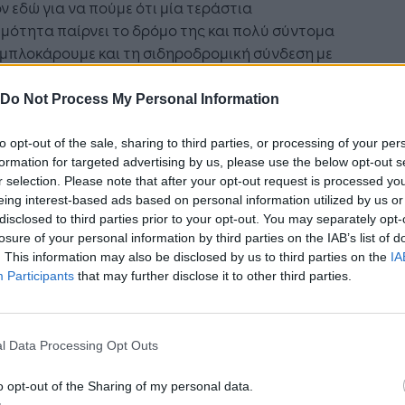
ν εδώ για να πούμε ότι μία τεράστια
μότητα παίρνει το δρόμο της και πολύ σύντομα
μπλοκάρουμε και τη σιδηροδρομική σύνδεση με
μάνι έτσι ώστε το λιμάνι της Θεσσαλονίκης να
 ο κόμβος υποδομών και μεταφορών της
Do Not Process My Personal Information
τερης Νοτιοανατολικής Ευρώπης»
to opt-out of the sale, sharing to third parties, or processing of your per
γουμένως πραγματοποιήθηκε σύσκεψη στα
formation for targeted advertising by us, please use the below opt-out s
ία της εταιρείας «Εγνατία Οδός ΑΕ», ενώ στη
r selection. Please note that after your opt-out request is processed y
eing interest-based ads based on personal information utilized by us or
εια ο κ. Καραμανλής επισκέφθηκε το Δημαρχείο
disclosed to third parties prior to your opt-out. You may separately opt-
λονίκης και συμμετείχε σε σύσκεψη με το
losure of your personal information by third parties on the IAB’s list of
χο, κ. Κωνσταντίνο Ζέρβα.
. This information may also be disclosed by us to third parties on the
IA
Participants
that may further disclose it to other third parties.
οφέλη του έργου
 νέα σύνδεση, η κυκλοφορία από ΠΑΘΕ/Εγνατία
l Data Processing Opt Outs
προς τον 6ο προβλήτα του λιμένα Θεσσαλονίκης
ντιστρόφως, θα διεξάγεται μέσω οδογέφυρας
o opt-out of the Sharing of my personal data.
σκοπτα, χωρίς ισόπεδους κόμβους και