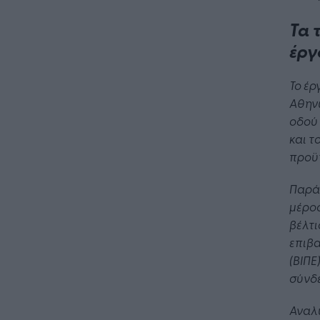
Τα 
έργ
Το έ
Αθην
οδού 
και τ
προϋπ
Παράλ
μέρος
βέλτι
επιβα
(ΒΙΠΕ
σύνδε
Αναλυ