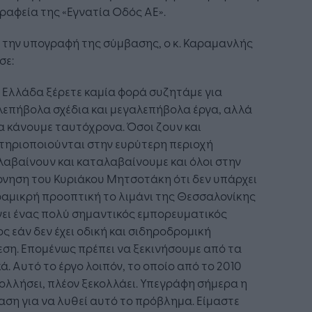
ραφεία της «Εγνατία Οδός ΑΕ».
 την υπογραφή της σύμβασης, ο κ. Καραμανλής
σε:
 Ελλάδα ξέρετε καμία φορά συζητάμε για
λεπήβολα σχέδια και μεγαλεπήβολα έργα, αλλά
α κάνουμε ταυτόχρονα. Όσοι ζουν και
τηριοποιούνται στην ευρύτερη περιοχή
αβαίνουν και καταλαβαίνουμε και όλοι στην
νηση του Κυριάκου Μητσοτάκη ότι δεν υπάρχει
αμικρή προοπτική το λιμάνι της Θεσσαλονίκης
νει ένας πολύ σημαντικός εμπορευματικός
ς εάν δεν έχει οδική και σιδηροδρομική
ση. Επομένως πρέπει να ξεκινήσουμε από τα
ά. Αυτό το έργο λοιπόν, το οποίο από το 2010
κολλήσει, πλέον ξεκολλάει. Υπεγράφη σήμερα η
ση για να λυθεί αυτό το πρόβλημα. Είμαστε