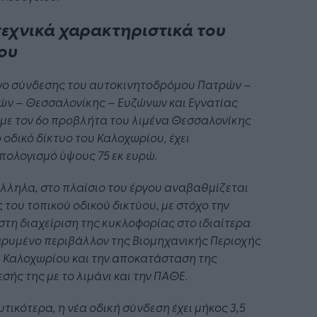
τεχνικά χαρακτηριστικά του
ου
ργο σύνδεσης του αυτοκινητοδρόμου Πατρών –
ών – Θεσσαλονίκης – Ευζώνων και Εγνατίας
με τον 6ο προβλήτα του λιμένα Θεσσαλονίκης
ο οδικό δίκτυο του Καλοχωρίου, έχει
ολογισμό ύψους 75 εκ ευρώ.
ληλα, στο πλαίσιο του έργου αναβαθμίζεται
 του τοπικού οδικού δικτύου, με στόχο την
στη διαχείριση της κυκλοφορίας στο ιδιαίτερα
ρυμένο περιβάλλον της Βιομηχανικής Περιοχής
) Καλοχωρίου και την αποκατάσταση της
σής της με το λιμάνι και την ΠΑΘΕ.
τικότερα, η νέα οδική σύνδεση έχει μήκος 3,5