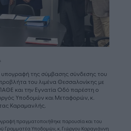
ν υπογραφή της σύμβασης σύνδεσης του
προβλήτα του λιμένα Θεσσαλονίκης με
ΠΑΘΕ και την Εγνατία Οδό παρέστη ο
ργός Υποδομών και Μεταφορών, κ.
τας Καραμανλής.
ογραφή πραγματοποιήθηκε παρουσία και του
ού Γραμματέα Υποδομών, κ. Γιώργου Καραγιάννη