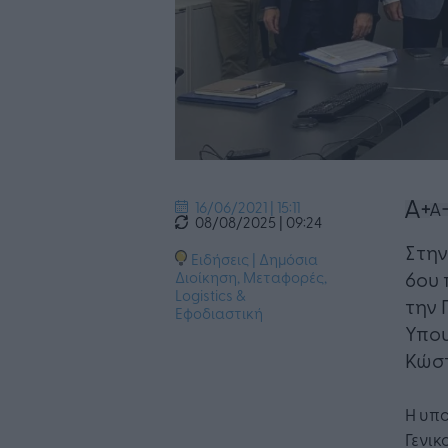
16/06/2021 | 15:11
08/08/2025 | 09:24
​Στη
Ειδήσεις
|
Δημόσια
6ου 
Διοίκηση
,
Μεταφορές,
Logistics &
την 
Εφοδιαστική
Υπου
Κώσ
Η υπ
Γενικ