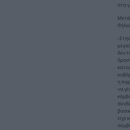
στα γ
Μετά
δήλω
«Στην
μεγα
δεν τ
δρασ
καταλ
κυβέρ
η παρ
να γί
κόμβο
σύνδε
βασικ
είχε 
σύμβα