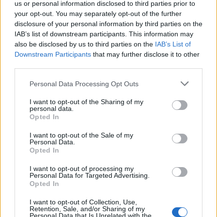
us or personal information disclosed to third parties prior to
και μάθετε πρώτοι όλα τα επιχειρηματικά νέα
your opt-out. You may separately opt-out of the further
disclosure of your personal information by third parties on the
IAB’s list of downstream participants. This information may
also be disclosed by us to third parties on the
IAB’s List of
Δείτε όλες τις τελευταίες επιχειρηματικές
Ειδήσεις
από την Ελλάδα και τον κόσμο στο
Downstream Participants
that may further disclose it to other
third parties.
Personal Data Processing Opt Outs
I want to opt-out of the Sharing of my
personal data.
Opted In
Σχολιάστε
I want to opt-out of the Sale of my
Personal Data.
0 σχόλια
| Κάνε click για να σχολιάσεις
Opted In
I want to opt-out of processing my
Personal Data for Targeted Advertising.
Opted In
I want to opt-out of Collection, Use,
Retention, Sale, and/or Sharing of my
Personal Data that Is Unrelated with the