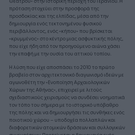
Θεάτρου» στην ιστορική περιοχή του Γερανίου. Η
πρόταση στοχεύει στην προσφορά της
προσδοκίας και της ελπίδας, μέσα από την
δημιουργία ενός τεκτονημένου φυσικού
περιβάλλοντος, ενός «κήπου» που βρίσκεται
«κρυμμένος» στο κέντρο μιας ασφυκτικής πόλης,
που είχε ήδη από τον προηγούμενο αιώνα χάσει
την επαφή με την ουσία του αττικού τοπίου.
Η λύση που είχε αποσπάσει το 2010 το πρώτο
βραβείο στον αρχιτεκτονικό διαγωνισμό ιδεών με
αγωνοθέτη την «Ενοποίηση Αρχαιολογικών
Χώρων της Αθήνας», επιχειρεί με λιτούς
σχεδιαστικούς χειρισμούς να συνδέσει νοηματικά
τον τόπο του σήμερα με το ιστορικό υπόβαθρο
της πόλης και να δημιουργήσει τις συνθήκες ενός
ποιοτικού χώρου – υποδοχέα πολλαπλών και
διαφορετικών ατομικών δράσεων και συλλογικών
συνευρέσεων. Προτείνεται η δημιουργία ενός