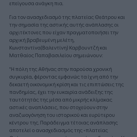
επείγουσα ανάγκη πια.
Για τον ανασχεδιασμό της πλατείας Θεάτρου και
την σημασία της αστικής αυτής ανάπλασης οι
αρχιτέκτονες που είχαν πραγματοποιήσει την
αρχική βραβευμένη μελέτη,
Κωνσταντίνα(Βαλεντίνη) Καρβουντζή και
Ματθαίος Παπαβασιλείου σημειώνουν:
“Η πόλη της Αθήνας στην παρούσα χρονική
συγκυρία, φέροντας εμφανώς τα ίχνη από την
δεκαετή οικονομική κρίση και τις επιπτώσεις της
πανδημίας, έχει την ευκαιρία ανάδειξης της
ταυτότητάς της μέσα από μικρής κλίμακας
αστικές αναπλάσεις, που στοχεύουν στην
αναζωογόνηση του ιστορικού και ευρύτερου
κέντρου της. Παράδειγμα τέτοιας ανάπλασης
αποτελεί ο ανασχεδιασμός της «πλατείας