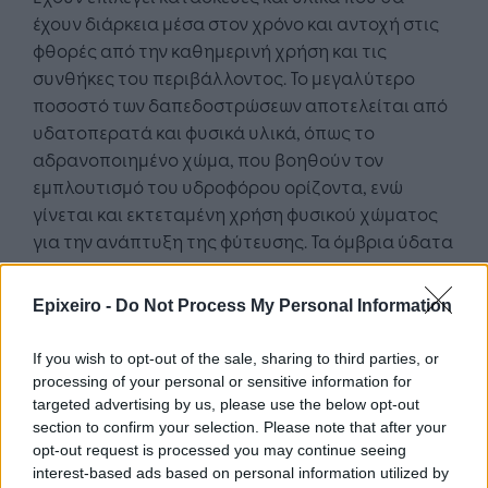
έχουν διάρκεια μέσα στον χρόνο και αντοχή στις
φθορές από την καθημερινή χρήση και τις
συνθήκες του περιβάλλοντος. Το μεγαλύτερο
ποσοστό των δαπεδοστρώσεων αποτελείται από
υδατοπερατά και φυσικά υλικά, όπως το
αδρανοποιημένο χώμα, που βοηθούν τον
εμπλουτισμό του υδροφόρου ορίζοντα, ενώ
γίνεται και εκτεταμένη χρήση φυσικού χώματος
για την ανάπτυξη της φύτευσης. Τα όμβρια ύδατα
θα συλλέγονται σε δεξαμενές για την άρδευση
του πρασίνου. Επιλέχθηκαν δέντρα και τα φυτά
Epixeiro -
Do Not Process My Personal Information
που παραδοσιακά ενδημούν στο αττικό τοπίο."
If you wish to opt-out of the sale, sharing to third parties, or
processing of your personal or sensitive information for
targeted advertising by us, please use the below opt-out
section to confirm your selection. Please note that after your
opt-out request is processed you may continue seeing
interest-based ads based on personal information utilized by
Google News
Ακολουθήστε το
στο