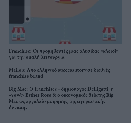
Franchise: Οι προμηθευτές μιας αλυσίδας «κλειδί»
για την ομαλή λειτουργία
Mailo’s: Από ελληνικό success story σε διεθνές
franchise brand
Big Mac: Ο franchisee - δημιουργός Delligatti, η
«νονά» Esther Rose & ο οικονομικός δείκτης Big
Mac ως εργαλείο μέτρησης της αγοραστικής
δύναμης