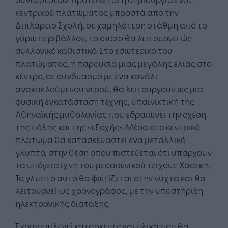
κεντρικού πλατώματος μπροστά από την
Διπλάρειο Σχολή, σε χαμηλότερη στάθμη από το
γύρω περιβάλλον, το οποίο θα λειτουργεί ώς
συλλογικό καθιστικό. Στο εσωτερικό του
πλατώματος, η παρουσία μιας μεγάλης ελιάς στο
κέντρο, σε συνδυασμό με ένα κανάλι
ανακυκλούμενου νερού, θα λειτουργούν ως μια
φυσική εγκατάσταση τέχνης, υπαινικτική της
Αθηναϊκής μυθολογίας που εδραιώνει την σχέση
της πόλης και της «εξοχής». Μέσα στο κεντρικό
πλάτωμα θα κατασκευαστεί ένα μεταλλικό
γλυπτό, στην θέση όπου πιστεύεται ότι υπάρχουν
τα υπόγεια ίχνη του μεσαιωνικού τείχους Χασεκή.
Το γλυπτό αυτό θα φωτίζεται στην νύχτα και θα
λειτουργεί ως χρονογράφος, με την υποστήριξη
ηλεκτρονικής διάταξης.
Έχουν επιλεγεί κατασκευές και υλικά που θα