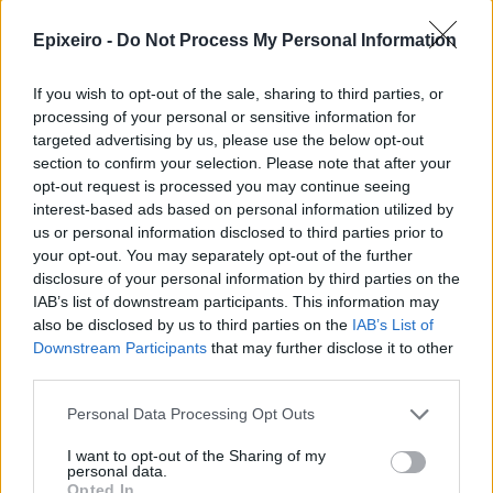
Epixeiro -
Do Not Process My Personal Information
ΔΕΘ: Εξασφαλίστηκε
χρηματοδότηση 204,6 εκατ. ευρώ
If you wish to opt-out of the sale, sharing to third parties, or
από το Εθνικό Πρόγραμμα
processing of your personal or sensitive information for
Ανάπτυξης για την ανάπλαση
targeted advertising by us, please use the below opt-out
section to confirm your selection. Please note that after your
06/08/26
|
18:12
opt-out request is processed you may continue seeing
Σαμοθράκη: Σε λειτουργία η
interest-based ads based on personal information utilized by
πλατφόρμα myBusinessSupport
us or personal information disclosed to third parties prior to
για το ειδικό πρόγραμμα στήριξης
your opt-out. You may separately opt-out of the further
επιχειρήσεων
disclosure of your personal information by third parties on the
IAB’s list of downstream participants. This information may
06/08/26
|
18:07
also be disclosed by us to third parties on the
IAB’s List of
Downstream Participants
that may further disclose it to other
Δυτική Αττική: Έργα
third parties.
αποκατάστασης 113.000
στρεμμάτων μετά την πυρκαγιά –
Personal Data Processing Opt Outs
Παρεμβάσεις πριν τον χειμώνα
06/08/26
|
15:26
I want to opt-out of the Sharing of my
personal data.
Opted In