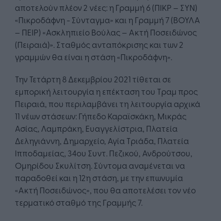
αποτελούν πλέον 2 νέες: η Γραμμή 6 (ΠΙΚΡ – ΣΥΝ)
«Πικροδάφνη - Σύνταγμα» και η Γραμμή 7 (ΒΟΥΛΑ
– ΠΕΙΡ) «Ασκληπιείο Βούλας – Ακτή Ποσειδώνος
(Πειραιά)». Σταθμός ανταπόκρισης και των 2
γραμμών θα είναι η στάση «Πικροδάφνη».
Την Τετάρτη 8 Δεκεμβρίου 2021 τίθεται σε
εμπορική λειτουργία η επέκταση του Τραμ προς
Πειραιά, που περιλαμβάνει τη λειτουργία αρχικά
11 νέων στάσεων: Γήπεδο Καραϊσκάκη, Μικράς
Ασίας, Λαμπράκη, Ευαγγελίστρια, Πλατεία
Δεληγιάννη, Δημαρχείο, Αγία Τριάδα, Πλατεία
Ιπποδαμείας, 34ου Συντ. Πεζικού, Ανδρούτσου,
Ομηρίδου Σκυλίτση. Σύντομα αναμένεται να
παραδοθεί και η 12η στάση, με την επωνυμία
«Ακτή Ποσειδώνος», που θα αποτελέσει τον νέο
τερματικό σταθμό της Γραμμής 7.