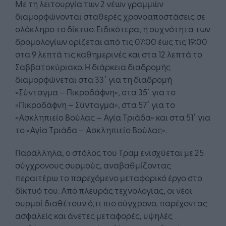
Με τη λειτουργία των 2 νέων γραμμών
διαμορφώνονται σταθερές χρονοαποστάσεις σε
ολόκληρο το δίκτυο. Ειδικότερα, η συχνότητα των
δρομολογίων ορίζεται από τις 07:00 έως τις 19:00
στα 9 λεπτά τις καθημερινές και στα 12 λεπτά το
Σαββατοκύριακο. Η διάρκεια διαδρομής
διαμορφώνεται στα 33΄ για τη διαδρομή
«Σύνταγμα – Πικροδάφνη», στα 35΄ για το
«Πικροδάφνη – Σύνταγμα», στα 57΄ για το
«Ασκληπιείο Βούλας – Αγία Τριάδα» και στα 51΄ για
το «Αγία Τριάδα – Ασκληπιείο Βούλας».
Παράλληλα, ο στόλος του Τραμ ενισχύεται με 25
σύγχρονους συρμούς, αναβαθμίζοντας
περαιτέρω το παρεχόμενο μεταφορικό έργο στο
δίκτυό του. Από πλευράς τεχνολογίας, οι νέοι
συρμοί διαθέτουν ό,τι πιο σύγχρονο, παρέχοντας
ασφαλείς και άνετες μεταφορές, υψηλές