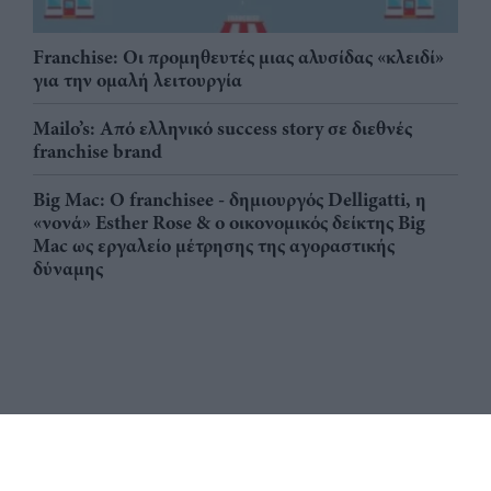
Franchise: Οι προμηθευτές μιας αλυσίδας «κλειδί»
για την ομαλή λειτουργία
Mailo’s: Από ελληνικό success story σε διεθνές
franchise brand
Big Mac: Ο franchisee - δημιουργός Delligatti, η
«νονά» Esther Rose & ο οικονομικός δείκτης Big
Mac ως εργαλείο μέτρησης της αγοραστικής
δύναμης