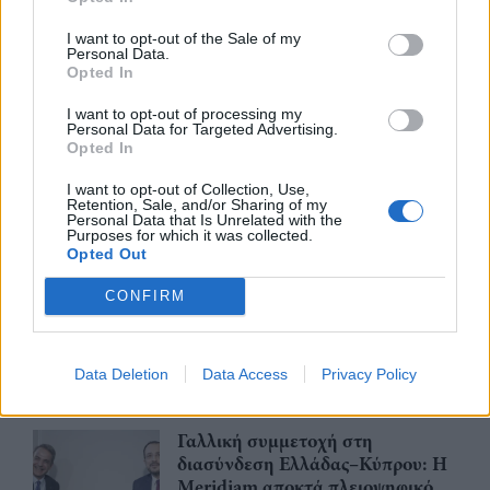
Χρ. Δήμας: Στο Εθνικό
Πρόγραμμα Ανάπτυξης η
I want to opt-out of the Sale of my
αναβάθμιση του Αεροδρομίου
Personal Data.
Opted In
Πάρου
06/08/26
|
13:11
I want to opt-out of processing my
Personal Data for Targeted Advertising.
Opted In
Υποβλήθηκε επισήμως το αίτημα
ενεργοποίησης της ρήτρας
I want to opt-out of Collection, Use,
διαφυγής για την ενίσχυση της
Retention, Sale, and/or Sharing of my
ενεργειακής ανθεκτικότητας
Personal Data that Is Unrelated with the
Purposes for which it was collected.
06/08/26
|
12:57
Opted Out
Μητσοτάκης – Αγγελούδης: Στο
CONFIRM
«τραπέζι» η ανάπλαση της ΔΕΘ
και το χρονοδιάγραμμα του
μεγάλου έργου
Data Deletion
Data Access
Privacy Policy
06/08/26
|
10:50
Γαλλική συμμετοχή στη
διασύνδεση Ελλάδας–Κύπρου: Η
Meridiam αποκτά πλειοψηφικό