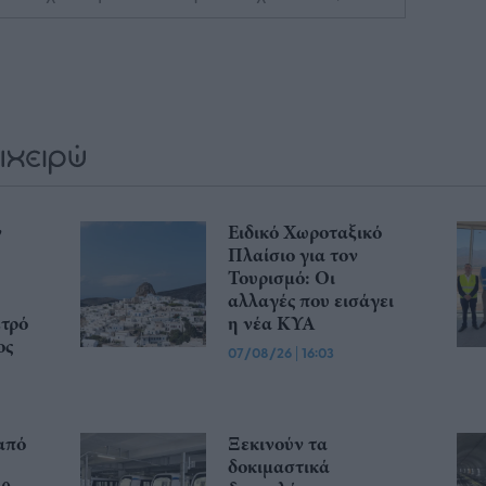
ν
Ειδικό Χωροταξικό
Πλαίσιο για τον
Τουρισμό: Οι
αλλαγές που εισάγει
ετρό
η νέα ΚΥΑ
ος
07/08/26
|
16:03
από
Ξεκινούν τα
δοκιμαστικά