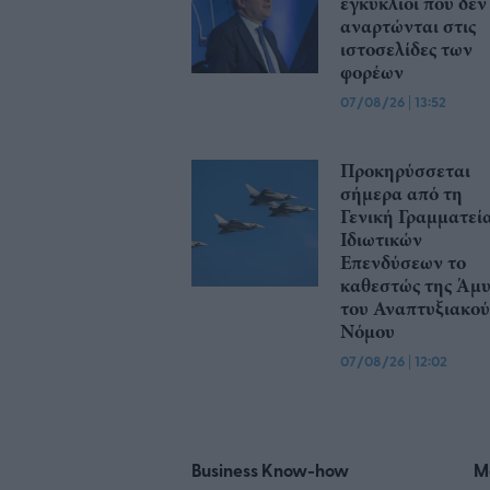
εγκύκλιοι που δεν
αναρτώνται στις
ιστοσελίδες των
φορέων
07/08/26
|
13:52
Προκηρύσσεται
σήμερα από τη
Γενική Γραμματεί
Ιδιωτικών
Επενδύσεων το
καθεστώς της Άμ
του Αναπτυξιακού
Νόμου
07/08/26
|
12:02
Business Know-how
M