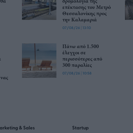
 θα
δρομολόγια της
επέκτασης του Μετρό
Θεσσαλονίκης προς
την Καλαμαριά
07/08/26
|
13:10
Πάνω από 1.500
έλεγχοι σε
α
περισσότερες από
300 παραλίες
07/08/26
|
10:58
υνας
arketing & Sales
Startup