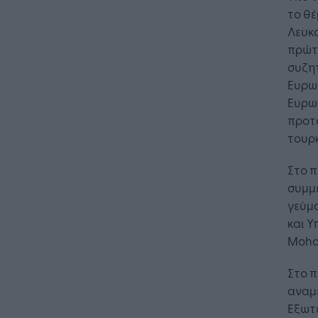
το θέ
Λευκο
πρώτο
συζητ
Ευρω
Ευρωπ
προτά
τουρ
Στο π
συμμε
γεύμ
Η Τεχνη
και Υ
λειτουρ
Moha
επιχείρ
Στο π
αναμέ
Εξωτε