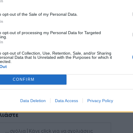
In
o opt-out of the Sale of my Personal Data.
Ακολουθήστε το
στο
In
Google News
και μάθετε πρώτοι
όλα τα επιχειρηματικά νέα
to opt-out of processing my Personal Data for Targeted
ing.
In
o opt-out of Collection, Use, Retention, Sale, and/or Sharing
Δείτε όλες τις τελευταίες
ersonal Data that Is Unrelated with the Purposes for which it
lected.
επιχειρηματικές
Ειδήσεις
από την
Out
Ελλάδα και τον κόσμο στο
CONFIRM
Data Deletion
Data Access
Privacy Policy
λιάστε
... σχόλια
| Κάνε click για να σχολιάσεις