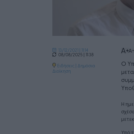
13/12/2021 | 11:14
08/08/2025 | 11:38
Ο Υπ
Ειδήσεις
|
Δημόσια
μετα
Διοίκηση
συμμ
Υποθ
Η ημε
σχέσε
μετεκ
Υπό τ