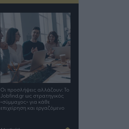
TP Greece: Πώς
Η ομάδα σου μεγαλώνε
διαμορφώνεται το μέλλον
γραφείο σου ακολουθε
του Insurance στην εποχή
του AI