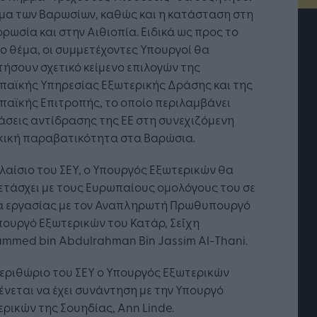
μα των Βαρωσίων, καθώς και η κατάσταση στη
ρωσία και στην Αιθιοπία. Ειδικά ως προς το
 θέμα, οι συμμετέχοντες Υπουργοί θα
ήσουν σχετικό κείμενο επιλογών της
παϊκής Υπηρεσίας Εξωτερικής Δράσης και της
αϊκής Επιτροπής, το οποίο περιλαμβάνει
σεις αντίδρασης της ΕΕ στη συνεχιζόμενη
κική παραβατικότητα στα Βαρώσια.
λαίσιο του ΣΕΥ, ο Υπουργός Εξωτερικών θα
τάσχει με τους Ευρωπαίους ομολόγους του σε
α εργασίας με τον Αναπληρωτή Πρωθυπουργό
τή Νοημοσύνη: το νέο
Οι προσλήψεις αλλάζουν: To
πουργό Εξωτερικών του Κατάρ, Σεΐχη
γικό σύστημα της
Jobfind.gr ως στρατηγικός
mmed bin Abdulrahman Bin Jassim Al-Thani.
ησης
«σύμμαχος» για κάθε
επιχείρηση και εργαζόμενο
εριθώριο του ΣΕΥ ο Υπουργός Εξωτερικών
νεται να έχει συνάντηση με την Υπουργό
ρικών της Σουηδίας, Ann Linde.