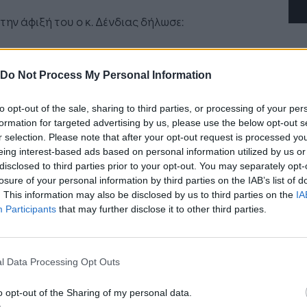
την άφιξή του ο κ. Δένδιας δήλωσε:
Συμβούλιο έχουμε να συζητήσουμε σήμερα το
ns Paper το οποίο θα παρουσιάσει ο κ. Borrell
Do Not Process My Personal Information
κά με τις επιλογές μας για την επιβολή
εων στην Τουρκία, εξαιτίας της
to opt-out of the sale, sharing to third parties, or processing of your per
βατικότητάς της στα Βαρώσια. Δηλαδή
formation for targeted advertising by us, please use the below opt-out s
ίας του γεγονότος ότι αγνοεί το Διεθνές Δίκαιο
r selection. Please note that after your opt-out request is processed y
eing interest-based ads based on personal information utilized by us or
ο πλαίσιο που θέτουν οι Αποφάσεις του
disclosed to third parties prior to your opt-out. You may separately opt-
ουλίου Ασφαλείας των Ηνωμένων Εθνών.
losure of your personal information by third parties on the IAB’s list of
. This information may also be disclosed by us to third parties on the
IA
επίσης, έχουμε να συζητήσουμε το θέμα της
Participants
that may further disclose it to other third parties.
ορωσίας, δηλαδή το πώς αυταρχικά καθεστώτα
περιφέρεια της Ένωσης αξιοποιούν το
αστευτικό για να ασκήσουν πίεση στην
l Data Processing Opt Outs
παϊκή Ένωση αγνοώντας το κράτους δικαίου.
o opt-out of the Sharing of my personal data.