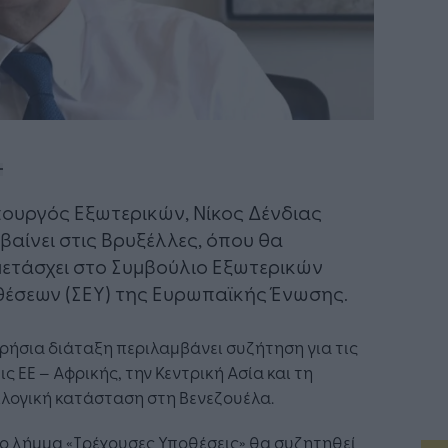
ουργός Εξωτερικών, Νίκος Δένδιας
βαίνει στις Βρυξέλλες, όπου θα
ετάσχει στο Συμβούλιο Εξωτερικών
έσεων (ΣΕΥ) της Ευρωπαϊκής Ένωσης.
ρήσια διάταξη περιλαμβάνει συζήτηση για τις
ις ΕΕ – Αφρικής, την Κεντρική Ασία και τη
λογική κατάσταση στη Βενεζουέλα.
ο λήμμα «Τρέχουσες Υποθέσεις» θα συζητηθεί