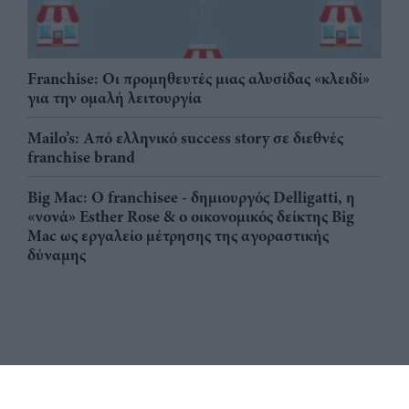
Franchise: Οι προμηθευτές μιας αλυσίδας «κλειδί»
για την ομαλή λειτουργία
Mailo’s: Από ελληνικό success story σε διεθνές
franchise brand
Big Mac: Ο franchisee - δημιουργός Delligatti, η
«νονά» Esther Rose & ο οικονομικός δείκτης Big
Mac ως εργαλείο μέτρησης της αγοραστικής
δύναμης