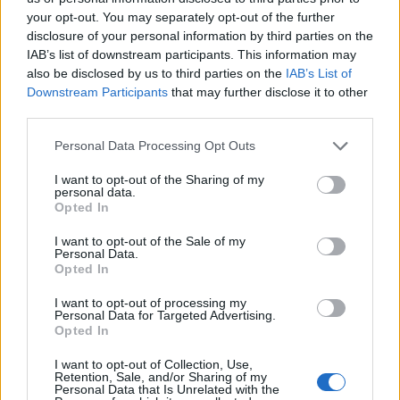
07/08/26
|
15:16
your opt-out. You may separately opt-out of the further
disclosure of your personal information by third parties on the
Δημόσιο: Άκυρες από 1η
IAB’s list of downstream participants. This information may
Οκτωβρίου οι εγκύκλιοι που δεν
also be disclosed by us to third parties on the
IAB’s List of
θα αναρτώνται στις ιστοσελίδες
Downstream Participants
that may further disclose it to other
των φορέων
third parties.
07/08/26
|
13:52
Personal Data Processing Opt Outs
Ξεκινούν τα δοκιμαστικά
I want to opt-out of the Sharing of my
δρομολόγια της επέκτασης του
personal data.
Μετρό Θεσσαλονίκης προς την
Opted In
Καλαμαριά
I want to opt-out of the Sale of my
07/08/26
|
13:10
Personal Data.
Opted In
Μετρό Αθήνας: Στο τελικό στάδιο
η αντικατάσταση σιδηροτροχιών
I want to opt-out of processing my
Personal Data for Targeted Advertising.
στις Γραμμές 2 και 3 - Το έργο
Opted In
ολοκληρώνεται 5 μήνες νωρίτερα
07/08/26
|
12:13
I want to opt-out of Collection, Use,
Retention, Sale, and/or Sharing of my
Personal Data that Is Unrelated with the