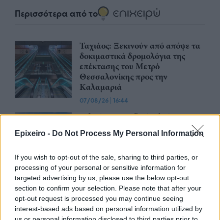
Περισσότερα από το
Ταχιάος: Ξεκινούν από απόψε τα
δοκιμαστικά δρομολόγια της
επέκτασης του Μετρό
Θεσσαλονίκης προς την
Καλαμαριά
07/08/26
|
16:44
Ειδικό Χωροταξικό Πλαίσιο για
τον Τουρισμό: Οι αλλαγές που
Epixeiro -
Do Not Process My Personal Information
εισάγει η νέα ΚΥΑ
07/08/26
|
16:03
If you wish to opt-out of the sale, sharing to third parties, or
processing of your personal or sensitive information for
targeted advertising by us, please use the below opt-out
Υπεγράφη η σύμβαση για τα
section to confirm your selection. Please note that after your
Συστήματα Αεροναυτιλίας του
opt-out request is processed you may continue seeing
νέου Διεθνούς Αερολιμένα
interest-based ads based on personal information utilized by
Ηρακλείου Κρήτης στο Καστέλλι
us or personal information disclosed to third parties prior to