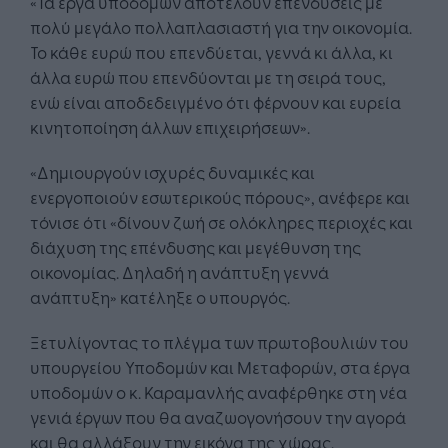
«Τα έργα υποδομών αποτελούν επενδύσεις με
πολύ μεγάλο πολλαπλασιαστή για την οικονομία.
Το κάθε ευρώ που επενδύεται, γεννά κι άλλα, κι
άλλα ευρώ που επενδύονται με τη σειρά τους,
ενώ είναι αποδεδειγμένο ότι φέρνουν και ευρεία
κινητοποίηση άλλων επιχειρήσεων».
«Δημιουργούν ισχυρές δυναμικές και
ενεργοποιούν εσωτερικούς πόρους», ανέφερε και
τόνισε ότι «δίνουν ζωή σε ολόκληρες περιοχές και
διάχυση της επένδυσης και μεγέθυνση της
οικονομίας. Δηλαδή η ανάπτυξη γεννά
ανάπτυξη» κατέληξε ο υπουργός.
Ξετυλίγοντας το πλέγμα των πρωτοβουλιών του
υπουργείου Υποδομών και Μεταφορών, στα έργα
υποδομών ο κ. Καραμανλής αναφέρθηκε στη νέα
γενιά έργων που θα αναζωογονήσουν την αγορά
και θα αλλάξουν την εικόνα της χώρας.