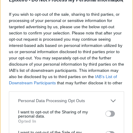
χώρα σαν την Ελλάδα: Συνδέουμε το
σιδηροδρομικό μας δίκτυο με τα κρισιμότερα
If you wish to opt-out of the sale, sharing to third parties, or
λιμάνια μας κι έτσι δίνουμε προστιθέμενη αξία
processing of your personal or sensitive information for
και στα δύο, και στο σιδηρόδρομο και στα λιμάνια.
targeted advertising by us, please use the below opt-out
Μιλάμε για έργα που συνδέουν με ταχύτητα και
section to confirm your selection. Please note that after your
opt-out request is processed you may continue seeing
ασφάλεια τα λιμάνια της Θεσσαλονίκης, της
interest-based ads based on personal information utilized by
Πάτρας, της Αλεξανδρούπολης, του Λαυρίου και
us or personal information disclosed to third parties prior to
της Ραφήνας».
your opt-out. You may separately opt-out of the further
disclosure of your personal information by third parties on the
Όπως εξήγησε, με τα σιδηροδρομικά έργα, ο
IAB’s list of downstream participants. This information may
Πειραιάς θα είναι η πύλη εισόδου για τα προϊόντα
also be disclosed by us to third parties on the
IAB’s List of
Downstream Participants
that may further disclose it to other
της Ασίας, η Θεσσαλονίκη ένα «getaway port» για
third parties.
όλα τα Βαλκάνια και το λιμάνι της
Αλεξανδρούπολης να έχει τον ρόλο «bypass».
Personal Data Processing Opt Outs
Καταλήγοντας, ο κ. Καραμανλής τόνισε ότι όλα τα
I want to opt-out of the Sharing of my
personal data.
έργα είναι ενταγμένα σε ένα ολοκληρωμένο
Opted In
σχέδιο για να γίνει η Ελλάδα κόμβος μεταφορών
I want to opt-out of the Sale of my