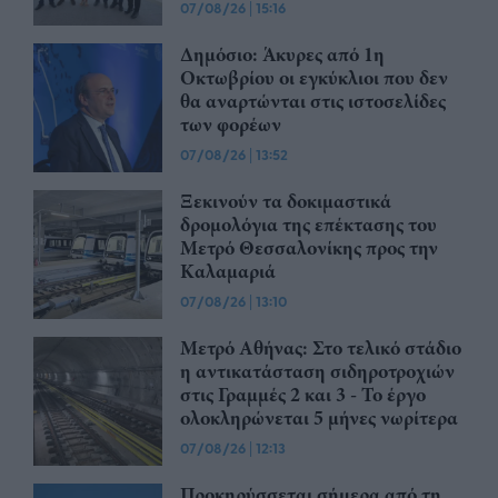
07/08/26
|
15:16
Δημόσιο: Άκυρες από 1η
Οκτωβρίου οι εγκύκλιοι που δεν
θα αναρτώνται στις ιστοσελίδες
των φορέων
07/08/26
|
13:52
Ξεκινούν τα δοκιμαστικά
δρομολόγια της επέκτασης του
Μετρό Θεσσαλονίκης προς την
Καλαμαριά
07/08/26
|
13:10
Μετρό Αθήνας: Στο τελικό στάδιο
η αντικατάσταση σιδηροτροχιών
στις Γραμμές 2 και 3 - Το έργο
ολοκληρώνεται 5 μήνες νωρίτερα
07/08/26
|
12:13
Προκηρύσσεται σήμερα από τη