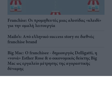
Franchise: Οι προμηθευτές μιας αλυσίδας «κλειδί»
για την ομαλή λειτουργία
Mailo’s: Από ελληνικό success story σε διεθνές
franchise brand
Big Mac: Ο franchisee - δημιουργός Delligatti, η
«νονά» Esther Rose & ο οικονομικός δείκτης Big
Mac ως εργαλείο μέτρησης της αγοραστικής
δύναμης