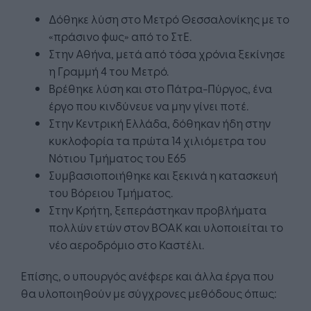
Δόθηκε λύση στο Μετρό Θεσσαλονίκης με το
«πράσινο φως» από το ΣτΕ.
Στην Αθήνα, μετά από τόσα χρόνια ξεκίνησε
η Γραμμή 4 του Μετρό.
Βρέθηκε λύση και στο Πάτρα-Πύργος, ένα
έργο που κινδύνευε να μην γίνει ποτέ.
Στην Κεντρική Ελλάδα, δόθηκαν ήδη στην
κυκλοφορία τα πρώτα 14 χιλιόμετρα του
Νότιου Τμήματος του Ε65
Συμβασιοποιήθηκε και ξεκινά η κατασκευή
του Βόρειου Τμήματος.
Στην Κρήτη, ξεπεράστηκαν προβλήματα
πολλών ετών στον ΒΟΑΚ και υλοποιείται το
νέο αεροδρόμιο στο Καστέλι.
Επίσης, ο υπουργός ανέφερε και άλλα έργα που
θα υλοποιηθούν με σύγχρονες μεθόδους όπως: