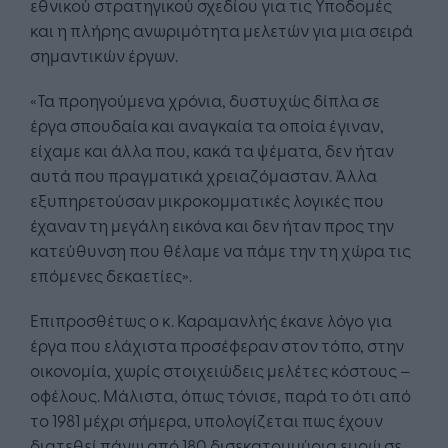
εθνικού στρατηγικού σχεδίου για τις Υποδομές
και η πλήρης ανωριμότητα μελετών για μια σειρά
σημαντικών έργων.
«Τα προηγούμενα χρόνια, δυστυχώς δίπλα σε
έργα σπουδαία και αναγκαία τα οποία έγιναν,
είχαμε και άλλα που, κακά τα ψέματα, δεν ήταν
αυτά που πραγματικά χρειαζόμασταν. Άλλα
εξυπηρετούσαν μικροκομματικές λογικές που
έχαναν τη μεγάλη εικόνα και δεν ήταν προς την
κατεύθυνση που θέλαμε να πάμε την τη χώρα τις
επόμενες δεκαετίες».
Επιπροσθέτως ο κ. Καραμανλής έκανε λόγο για
έργα που ελάχιστα προσέφεραν στον τόπο, στην
οικονομία, χωρίς στοιχειώδεις μελέτες κόστους –
οφέλους. Μάλιστα, όπως τόνισε, παρά το ότι από
το 1981 μέχρι σήμερα, υπολογίζεται πως έχουν
διατεθεί πάνω από 180 δισεκατομμύρια ευρώ σε