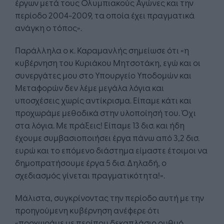
έργων μετά τους Ολυμπιακούς Αγώνες και την
περίοδο 2004-2009, τα οποία έχει πραγματικά
ανάγκη ο τόπος».
Παράλληλα ο κ. Καραμανλής σημείωσε ότι «η
κυβέρνηση του Κυριάκου Μητσοτάκη, εγώ και οι
συνεργάτες μου στο Υπουργείο Υποδομών και
Μεταφορών δεν λέμε μεγάλα λόγια και
υποσχέσεις χωρίς αντίκρισμα. Είπαμε κάτι και
προχωράμε μεθοδικά στην υλοποίησή του. Όχι
στα λόγια. Με πράξεις! Είπαμε 13 δισ. και ήδη
έχουμε συμβασιοποιήσει έργα πάνω από 3,2 δισ.
ευρώ και το επόμενο διάστημα είμαστε έτοιμοι να
δημοπρατήσουμε έργα 5 δισ. Δηλαδή, ο
σχεδιασμός γίνεται πραγματικότητα!».
Μάλιστα, συγκρίνοντας την περίοδο αυτή με την
προηγούμενη κυβέρνηση ανέφερε ότι
«προχωράμε με περίπου δεκαπλάσιο ρυθμό