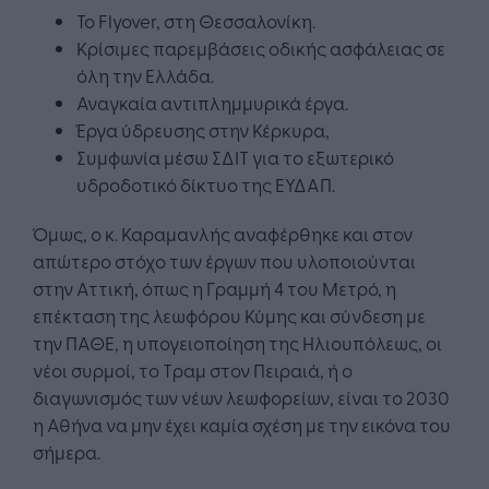
Το Flyover, στη Θεσσαλονίκη.
Κρίσιμες παρεμβάσεις οδικής ασφάλειας σε
όλη την Ελλάδα.
Αναγκαία αντιπλημμυρικά έργα.
Έργα ύδρευσης στην Κέρκυρα,
Συμφωνία μέσω ΣΔΙΤ για το εξωτερικό
υδροδοτικό δίκτυο της ΕΥΔΑΠ.
Όμως, ο κ. Καραμανλής αναφέρθηκε και στον
απώτερο στόχο των έργων που υλοποιούνται
στην Αττική, όπως η Γραμμή 4 του Μετρό, η
επέκταση της λεωφόρου Κύμης και σύνδεση με
την ΠΑΘΕ, η υπογειοποίηση της Ηλιουπόλεως, οι
νέοι συρμοί, το Τραμ στον Πειραιά, ή ο
διαγωνισμός των νέων λεωφορείων, είναι το 2030
η Αθήνα να μην έχει καμία σχέση με την εικόνα του
σήμερα.