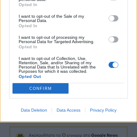
Opted In
απαραίτητα έγγραφα και σε περίπτωση
παραβίασης φέρουν την υποχρέωση
I want to opt-out of the Sale of my
επαναπατρισμού του επιβάτη με ευθύνη και
Personal Data.
Opted In
έξοδα τους.
I want to opt-out of processing my
Personal Data for Targeted Advertising.
Μέχρι την ερχόμενη Κυριακή 19 Δεκεμβρίου 2021
Opted In
και ώρα 06:00 το πρωί θα ισχύουν οι αεροπορικές
οδηγίες πτήσεων εξωτερικού όπως έχουν
I want to opt-out of Collection, Use,
Retention, Sale, and/or Sharing of my
δημοσιευτεί με το
Δελτίο Τύπου της ΥΠΑ στις
Personal Data that Is Unrelated with the
Purposes for which it was collected.
10/12/21
καθώς για το διήμερο από σήμερα έως
Opted Out
τις 19/12/21 δόθηκε παράταση των υφιστάμενων
notams.
CONFIRM
Data Deletion
Data Access
Privacy Policy
Google News
Ακολουθήστε το
στο