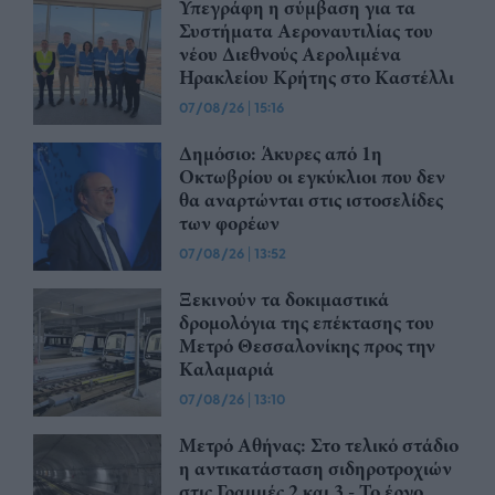
Υπεγράφη η σύμβαση για τα
Συστήματα Αεροναυτιλίας του
νέου Διεθνούς Αερολιμένα
Ηρακλείου Κρήτης στο Καστέλλι
07/08/26
|
15:16
Δημόσιο: Άκυρες από 1η
Οκτωβρίου οι εγκύκλιοι που δεν
θα αναρτώνται στις ιστοσελίδες
των φορέων
07/08/26
|
13:52
Ξεκινούν τα δοκιμαστικά
δρομολόγια της επέκτασης του
Μετρό Θεσσαλονίκης προς την
Καλαμαριά
07/08/26
|
13:10
Μετρό Αθήνας: Στο τελικό στάδιο
η αντικατάσταση σιδηροτροχιών
στις Γραμμές 2 και 3 - Το έργο