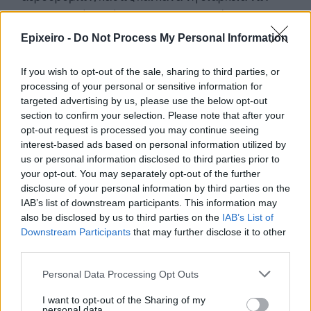
αεροπορικών πτήσεων, το προσωπικό και οι
επιβάτες υποχρεούνται να φέρουν μάσκα
Epixeiro -
Do Not Process My Personal Information
προστασίας. Επίσης οι επιβάτες υποχρεούνται να
συμμορφώνονται προς τις υποδείξεις του
If you wish to opt-out of the sale, sharing to third parties, or
μόνιμου και έκτακτου προσωπικού των
processing of your personal or sensitive information for
αεροδρομίων ή των αεροπορικών εταιρειών που
targeted advertising by us, please use the below opt-out
επιφορτίζεται με τα καθήκοντα εποπτείας,
section to confirm your selection. Please note that after your
opt-out request is processed you may continue seeing
διαχείρισης πλήθους και υποβοήθησης των
interest-based ads based on personal information utilized by
επιβατών, προκειμένου να τηρούνται οι
us or personal information disclosed to third parties prior to
αναγκαίες αποστάσεις και να διασφαλίζεται η
your opt-out. You may separately opt-out of the further
ελεγχόμενη επιβίβαση-αποβίβαση και αναμονή
disclosure of your personal information by third parties on the
προς αποφυγή συνωστισμού. Ο έλεγχος των
IAB’s list of downstream participants. This information may
also be disclosed by us to third parties on the
IAB’s List of
παραπάνω εγγράφων πραγματοποιείται από
Downstream Participants
that may further disclose it to other
τους υπαλλήλους των αεροπορικών εταιρειών
third parties.
και δειγματοληπτικά από τις αστυνομικές αρχές.
Οι αεροπορικές εταιρίες υποχρεούνται στον
Personal Data Processing Opt Outs
έλεγχο του ταξιδιώτη πριν από την επιβίβασή
I want to opt-out of the Sharing of my
του, ώστε να επιβεβαιωθεί ότι φέρει τα
personal data.