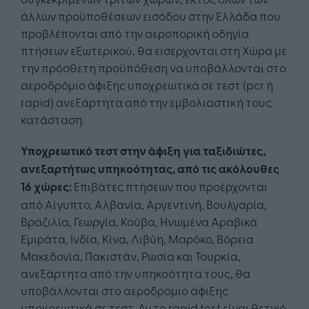
άλλων προϋποθέσεων εισόδου στην Ελλάδα που
προβλέπονται από την αεροπορική οδηγία
πτήσεων εξωτερικού, θα εισέρχονται στη Χώρα με
την πρόσθετη προϋπόθεση να υποβάλλονται στο
αεροδρόμιο άφιξης υποχρεωτικά σε τεστ (pcr ή
rapid) ανεξάρτητα από την εμβολιαστική τους
κατάσταση.
Υποχρεωτικό τεστ στην άφιξη για ταξιδιώτες,
ανεξαρτήτως υπηκοότητας, από τις ακόλουθες
16 χώρες:
Επιβάτες πτήσεων που προέρχονται
από Αίγυπτο, Αλβανία, Αργεντινή, Βουλγαρία,
Βραζιλία, Γεωργία, Κούβα, Ηνωμένα Αραβικά
Εμιράτα, Ινδία, Κίνα, Λιβύη, Μαρόκο, Βόρεια
Μακεδονία, Πακιστάν, Ρωσία και Τουρκία,
ανεξάρτητα από την υπηκοότητα τους, θα
υποβάλλονται στο αεροδρόμιο άφιξης
υποχρεωτικά σε τεστ. Αν το rapid test είναι θετικό