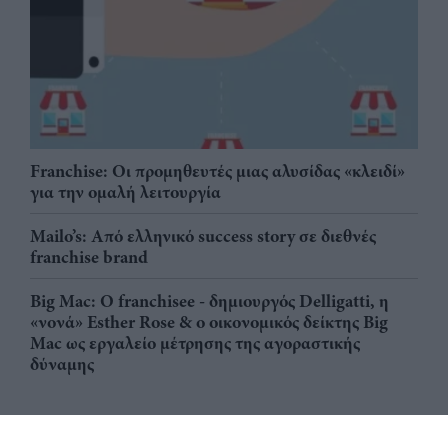
Franchise: Οι προμηθευτές μιας αλυσίδας «κλειδί»
για την ομαλή λειτουργία
Mailo’s: Από ελληνικό success story σε διεθνές
franchise brand
Big Mac: Ο franchisee - δημιουργός Delligatti, η
«νονά» Esther Rose & ο οικονομικός δείκτης Big
Mac ως εργαλείο μέτρησης της αγοραστικής
δύναμης