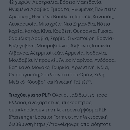
42 χωρών: Αυστραλία, Βόρεια Μακεδονία,
Ηνωμένα Αραβικά Εμιράτα, Ηνωμένες Πολιτείες
Αμερικής, Ηνωμένο Βασίλειο, Ισραήλ, Καναδάς,
Λευκορωσία, Μπαχρέιν, Νέα Ζηλανδία, Νότια
Κορέα, Κατάρ, Κίνα, Κουβέιτ, Ουκρανία, Ρωσία,
Σαουδική Αραβία, Σερβία, Σιγκαπούρη, Βοσνία-
Ερζεγοβίνη, Μαυροβούνιο, Αλβανία, Ιαπωνία,
Λίβανος, Αζερμπαϊτζάν, Αρμενία, Ιορδανία,
Μολδαβία, Μπρουνέι, Άγιος Μαρίνος, Ανδόρρα,
Βατικανό, Μονακό, Τουρκία, Αργεντινή, Ινδία,
Ουρουγουάη, Σουλτανάτο του Ομάν, Χιλή,
Μεξικό, Κόσοβο* και Κινεζική Ταϊπέι**.
Τι ισχύει για το PLF:
Όλοι οι ταξιδιώτες προς
Ελλάδα, ανεξαρτήτως υπηκοότητας,
συμπληρώνουν την ηλεκτρονική φόρμα PLF
(Passenger Locator Form), στην ηλεκτρονική
διεύθυνση https://travel.gov.gr, οποιαδήποτε