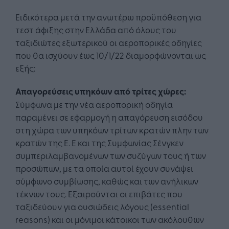
Ειδικότερα μετά την ανωτέρω προϋπόθεση για
τεστ άφιξης στην Ελλάδα από όλους του
ταξιδιώτες εξωτερικού οι αεροπορικές οδηγίες
που θα ισχύουν έως 10/1/22 διαμορφώνονται ως
εξής:
Απαγορεύσεις υπηκόων από τρίτες χώρες:
Σύμφωνα με την νέα αεροπορική οδηγία
παραμένει σε εφαρμογή η απαγόρευση εισόδου
στη χώρα των υπηκόων τρίτων κρατών πλην των
κρατών της Ε. Ε και της Συμφωνίας Σένγκεν
συμπεριλαμβανομένων των συζύγων τους ή των
προσώπων, με τα οποία αυτοί έχουν συνάψει
σύμφωνο συμβίωσης, καθώς και των ανήλικων
τέκνων τους. Εξαιρούνται οι επιβάτες που
ταξιδεύουν για ουσιώδεις λόγους (essential
reasons) και οι μόνιμοι κάτοικοι των ακόλουθων