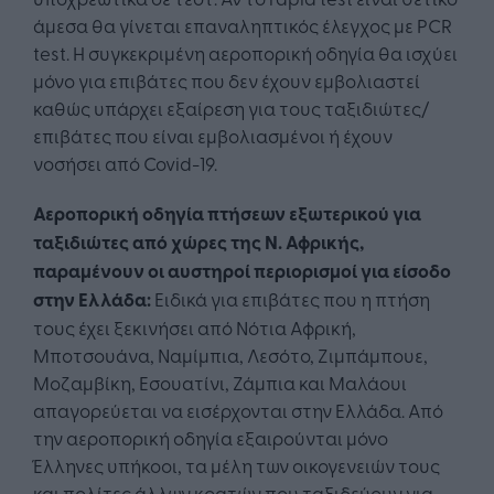
άμεσα θα γίνεται επαναληπτικός έλεγχος με PCR
test. Η συγκεκριμένη αεροπορική οδηγία θα ισχύει
μόνο για επιβάτες που δεν έχουν εμβολιαστεί
καθώς υπάρχει εξαίρεση για τους ταξιδιώτες/
επιβάτες που είναι εμβολιασμένοι ή έχουν
νοσήσει από Covid-19.
Αεροπορική οδηγία πτήσεων εξωτερικού για
ταξιδιώτες από χώρες της Ν. Αφρικής,
παραμένουν οι αυστηροί περιορισμοί για είσοδο
στην Ελλάδα:
Ειδικά για επιβάτες που η πτήση
τους έχει ξεκινήσει από Νότια Αφρική,
Μποτσουάνα, Ναμίμπια, Λεσότο, Ζιμπάμπουε,
Μοζαμβίκη, Εσουατίνι, Ζάμπια και Μαλάουι
απαγορεύεται να εισέρχονται στην Ελλάδα. Από
την αεροπορική οδηγία εξαιρούνται μόνο
Έλληνες υπήκοοι, τα μέλη των οικογενειών τους
και πολίτες άλλων κρατών που ταξιδεύουν για