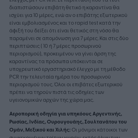
διαπιστώσουν επιβάτη θετικό η καραντίνα θα
ισχύει για 10 μέρες, ενώ αν ο επιβάτης εξωτερικού
είναι εμβολιασμένος και το rapid test κατά την
άφιξή του δείξει ότι είναι θετικός στη νόσο θα
παραμένει σε απομόνωση για 7 μέρες. Και στις δύο
περιπτώσεις ( 10 ή 7 μέρες προσωρινού
περιορισμού), προκειμένου να γίνει άρση της
καραντίνας τα πρόσωπα υπόκεινται σε
υποχρεωτικό εργαστηριακό έλεγχο με τη μέθοδο
PCR την τελευταία ημέρα του προσωρινού
περιορισμού τους. Όλοι οι επιβάτες εξωτερικού
πρέπει να τηρούν πιστά τις οδηγίες των
υγειονομικών αρχών της χώρα μας.
Αεροπορική οδηγία για υπηκόους Αργεντινής,
Ρωσίας, Ινδίας, Ουρουγουάης, Σουλτανάτου του
Ομάν, Μεξικού και Χιλής:
Οι μόνιμοι κάτοικοι των
συγκεκριμένων τρίτων χωρών, εκτός όλων των