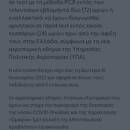
σε τεστ με τη μέθοδο PCR εντός των
τελευταίων εβδομήντα δύο (72) ωρών ή
εναλλακτικά να έχουν διαγνωσθεί
αρνητικοί σε rapid test εντός είκοσι
τεσσάρων (24) ωρών πριν από την άφιξή
τους στην Ελλάδα, σύμφωνα με τη νέα
αεροπορική οδηγία της Υπηρεσίας
Πολιτικής Αεροπορίας (ΥΠΑ).
Η νέα notam θα έχει ισχύ έως τη Δευτέρα 10
Ιανουαρίου 2022 και αφορά σε όλους τους
ταξιδιώτες από 5 ετών και άνω.
Οι αεροπορικές οδηγίες πτήσεων εξωτερικού που
έχουν ως στόχο τον περιορισμό της διασποράς
της νόσου COVID-19 καθώς και της παραλλαγής
«Όμικρον» (μετάλλαξη της Μποτσουάνα)
προβλέπουν τα ακόλουθα: