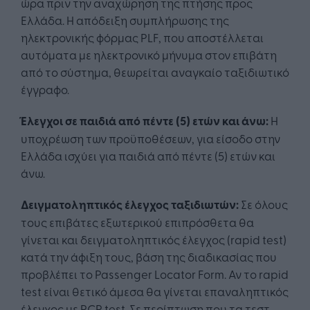
ώρα πριν την αναχώρηση της πτήσης προς
Ελλάδα. Η απόδειξη συμπλήρωσης της
ηλεκτρονικής φόρμας PLF, που αποστέλλεται
αυτόματα με ηλεκτρονικό μήνυμα στον επιβάτη
από το σύστημα, θεωρείται αναγκαίο ταξιδιωτικό
έγγραφο.
Έλεγχοι σε παιδιά από πέντε (5) ετών και άνω:
Η
υποχρέωση των προϋποθέσεων, για είσοδο στην
Ελλάδα ισχύει για παιδιά από πέντε (5) ετών και
άνω.
Δειγματοληπτικός έλεγχος ταξιδιωτών:
Σε όλους
τους επιβάτες εξωτερικού επιπρόσθετα θα
γίνεται και δειγματοληπτικός έλεγχος (rapid test)
κατά την άφιξη τους, βάση της διαδικασίας που
προβλέπει το Passenger Locator Form. Αν το rapid
test είναι θετικό άμεσα θα γίνεται επαναληπτικός
έλεγχος με PCR test. Σε περίπτωση που τα τεστ