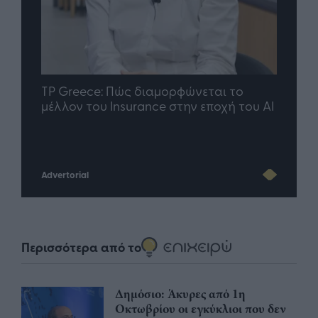
nd.gr
TP Greece: Πώς διαμορφώνεται το
Η ομ
άθε
μέλλον του Insurance στην εποχή του AI
σου 
Advertorial
Περισσότερα από το
Δημόσιο: Άκυρες από 1η
Οκτωβρίου οι εγκύκλιοι που δεν