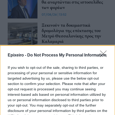
θα αναρτώνται στις ιστοσελίδες
των φορέων
07/08/26
|
13:52
Ξεκινούν τα δοκιμαστικά
δρομολόγια της επέκτασης του
Μετρό Θεσσαλονίκης προς την
Καλαμαριά
07/08/26
|
13:10
Epixeiro -
Do Not Process My Personal Information
Μετρό Αθήνας: Στο τελικό στάδιο
η αντικατάσταση σιδηροτροχιών
If you wish to opt-out of the sale, sharing to third parties, or
στις Γραμμές 2 και 3 - Το έργο
processing of your personal or sensitive information for
ολοκληρώνεται 5 μήνες νωρίτερα
targeted advertising by us, please use the below opt-out
07/08/26
|
12:13
section to confirm your selection. Please note that after your
opt-out request is processed you may continue seeing
Προκηρύσσεται σήμερα από τη
interest-based ads based on personal information utilized by
Γενική Γραμματεία Ιδιωτικών
us or personal information disclosed to third parties prior to
Επενδύσεων το καθεστώς της
your opt-out. You may separately opt-out of the further
Άμυνας του Αναπτυξιακού Νόμου
disclosure of your personal information by third parties on the