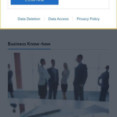
CONFIRM
αποκατάστασης 113.000
στρεμμάτων μετά την πυρκαγιά –
Παρεμβάσεις πριν τον χειμώνα
Data Deletion
Data Access
Privacy Policy
06/08/26
|
15:26
Business Know-how