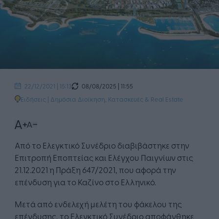
08/08/2025 | 11:55
22/12/2021 | 15:13
Ειδήσεις
|
Δημόσια Διοίκηση
,
Κατασκευές & Real Estate
Από το Ελεγκτικό Συνέδριο διαβιβάστηκε στην
Επιτροπή Εποπτείας και Ελέγχου Παιγνίων στις
21.12.2021 η Πράξη 647/2021, που αφορά την
επένδυση για το Καζίνο στο Ελληνικό.
Μετά από ενδελεχή μελέτη του φάκελου της
επένδυσης, το Ελεγκτικό Συνέδριο αποφάνθηκε