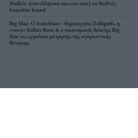
Mailo’s: Από ελληνικό success story σε διεθνές
franchise brand
Big Mac: Ο franchisee - δημιουργός Delligatti, η
«νονά» Esther Rose & ο οικονομικός δείκτης Big
Mac ως εργαλείο μέτρησης της αγοραστικής
δύναμης