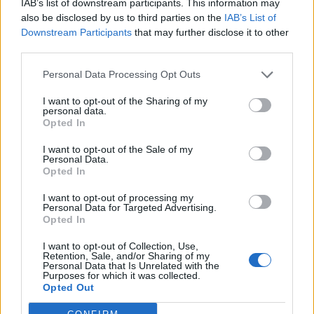
07/08/26
|
12:02
IAB’s list of downstream participants. This information may
also be disclosed by us to third parties on the
IAB’s List of
Πάνω από 1.500 έλεγχοι σε
Downstream Participants
that may further disclose it to other
περισσότερες από 300 παραλίες
third parties.
07/08/26
|
10:58
Personal Data Processing Opt Outs
I want to opt-out of the Sharing of my
personal data.
ΔΕΘ: Εξασφαλίστηκε
Opted In
χρηματοδότηση 204,6 εκατ. ευρώ
I want to opt-out of the Sale of my
από το Εθνικό Πρόγραμμα
Personal Data.
Ανάπτυξης για την ανάπλαση
Opted In
06/08/26
|
18:12
I want to opt-out of processing my
Personal Data for Targeted Advertising.
Σαμοθράκη: Σε λειτουργία η
Opted In
πλατφόρμα myBusinessSupport
για το ειδικό πρόγραμμα στήριξης
I want to opt-out of Collection, Use,
Retention, Sale, and/or Sharing of my
επιχειρήσεων
Personal Data that Is Unrelated with the
Purposes for which it was collected.
06/08/26
|
18:07
Opted Out
Δυτική Αττική: Έργα