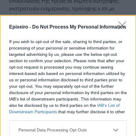
Επικοινωνίας της Υγείας σε θέματα διατροφής,
εκστρατειών ενημέρωσης, πρόληψης κ.λπ. με
έμφαση και στις νέες τεχνολογίες.
Epixeiro -
Do Not Process My Personal Information
Αναφορικά με τη δικτύωση των Ελλήνων
ακαδημαϊκών στις ΗΠΑ,
ο πρόεδρος του Hellenic
If you wish to opt-out of the sale, sharing to third parties, or
Institute of Advanced Studies καθηγητής Πέτρος
processing of your personal or sensitive information for
Κουμουτσάκος
αναφέρθηκε στην επιθυμία των
targeted advertising by us, please use the below opt-out
Ελλήνων ακαδημαϊκών της Διασποράς να
section to confirm your selection. Please note that after your
opt-out request is processed you may continue seeing
βοηθήσουν στην ανάπτυξη της Ελλάδας
interest-based ads based on personal information utilized by
τονίζοντας τον ρόλο του Ινστιτούτου στην
us or personal information disclosed to third parties prior to
προώθηση συνεργασιών, ενώ
η καθηγήτρια
your opt-out. You may separately opt-out of the further
Αλεξάνδρα Τουρούτογλου από το HBA-USA
disclosure of your personal information by third parties on the
(Hellenic Bioscientific Institute of the USA)
IAB’s list of downstream participants. This information may
also be disclosed by us to third parties on the
IAB’s List of
αναφέρθηκε σε προγράμματα ανταλλαγής και
Downstream Participants
that may further disclose it to other
καθοδήγησης για νέους φοιτητές.
third parties.
Στο κλείσιμο της εκδήλωσης έγινε αναφορά και σε
Personal Data Processing Opt Outs
μελλοντικές παρουσιάσεις που θα ακολουθήσουν