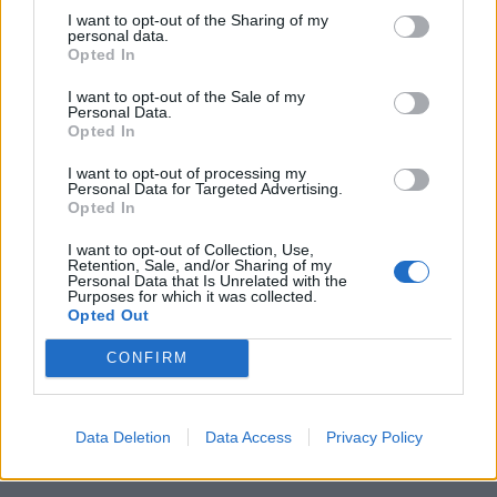
I want to opt-out of the Sharing of my
για τα υπόλοιπα προγράμματα συνεργασιών των
personal data.
ελληνικών πανεπιστημίων. Την εκδήλωση
Opted In
συντόνισε ο γνωστός δημοσιογράφος της ΕΡΤ
I want to opt-out of the Sale of my
Κώστας Παπαχλιμίντζος.
Personal Data.
Opted In
I want to opt-out of processing my
Personal Data for Targeted Advertising.
Opted In
I want to opt-out of Collection, Use,
Retention, Sale, and/or Sharing of my
Personal Data that Is Unrelated with the
Play
Purposes for which it was collected.
Opted Out
CONFIRM
2:14:25
Play
Mute
Settings
Enter
fullsc
Data Deletion
Data Access
Privacy Policy