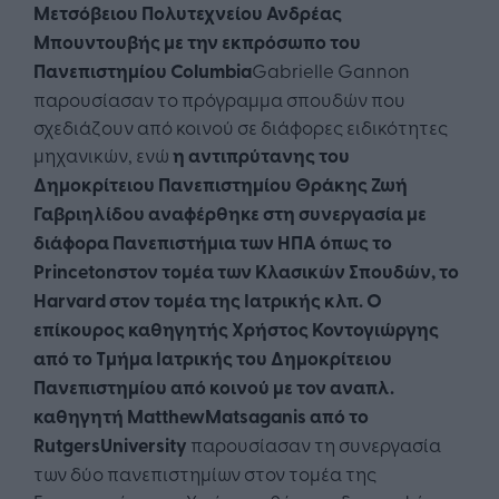
Μετσόβειου Πολυτεχνείου Ανδρέας
Μπουντουβής με την εκπρόσωπο του
Πανεπιστημίου
Columbia
Gabrielle Gannon
παρουσίασαν το πρόγραμμα σπουδών που
σχεδιάζουν από κοινού σε διάφορες ειδικότητες
μηχανικών, ενώ
η αντι
πρύτανης του
Δημοκρίτειου Πανεπιστημίου Θράκης Ζωή
Γαβριηλίδου αναφέρθηκε στη συνεργασία με
διάφορα Πανεπιστήμια των ΗΠΑ όπως το
Princeton
στον τομέα των Κλασικών Σπουδών, το
Harvard
στον τομέα της Ιατρικής κλπ.
Ο
επίκουρος καθηγητής Χρήστος Κοντογιώργης
από το Τμήμα Ιατρικής του Δημοκρίτειου
Πανεπιστημίου από κοινού με τον αναπλ.
καθηγητή
Matthew
Matsaganis
από το
Rutgers
University
παρουσίασαν τη συνεργασία
των δύο πανεπιστημίων στον τομέα της