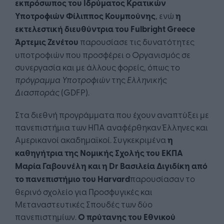
εκπρόσωπος του Ιδρύματος Κρατικών
Υποτροφιών Φίλιππος Κουμπούνης
, ενώ
η
εκτελεστική διευθύντρια του Fulbright Greece
Άρτεμις Ζενέτου
παρουσίασε τις δυνατότητες
υποτροφιών που προσφέρει ο Οργανισμός σε
συνεργασία και με άλλους φορείς, όπως το
πρόγραμμα Υποτροφιών
της
Ελληνικής
Διασποράς
(GDFP).
Στα διεθνή προγράμματα που έχουν αναπτύξει με
πανεπιστήμια των ΗΠΑ αναφέρθηκαν Έλληνες και
Αμερικανοί ακαδημαϊκοί. Συγκεκριμένα
η
καθηγήτρια της Νομικής Σχολής του ΕΚΠΑ
Μαρία Γαβουνέλη και η
Dr
Βασιλεία Διγιδίκη από
το πανεπιστήμιο του
Harvard
παρουσίασαν το
θερινό σχολείο για Προσφυγικές και
Μεταναστευτικές Σπουδές των δύο
πανεπιστημίων.
Ο πρύτανης του Εθνικού