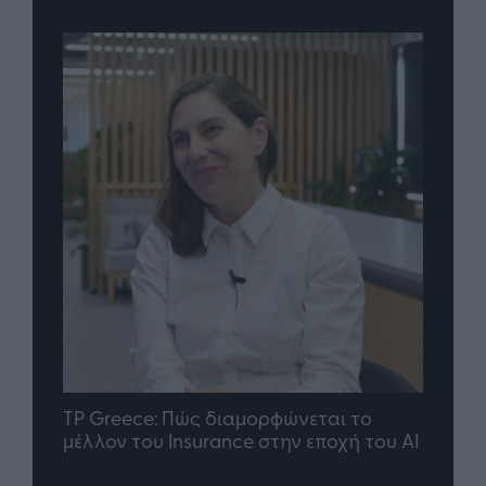
nd.gr
TP Greece: Πώς διαμορφώνεται το
Η ομ
άθε
μέλλον του Insurance στην εποχή του AI
σου 