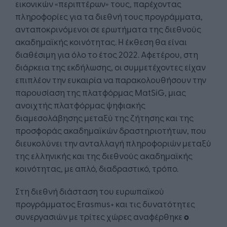
εικονικών «περιπτέρων» τους, παρέχοντας
πληροφορίες για τα διεθνή τους προγράμματα,
ανταποκρινόμενοι σε ερωτήματα της διεθνούς
ακαδημαϊκής κοινότητας. Η έκθεση θα είναι
διαθέσιμη για όλο το έτος 2022. Αφετέρου, στη
διάρκεια της εκδήλωσης, οι συμμετέχοντες είχαν
επιπλέον την ευκαιρία να παρακολουθήσουν την
παρουσίαση της πλατφόρμας MatSiG, μιας
ανοιχτής πλατφόρμας ψηφιακής
διαμεσολάβησης μεταξύ της ζήτησης και της
προσφοράς ακαδημαϊκών δραστηριοτήτων, που
διευκολύνει την ανταλλαγή πληροφοριών μεταξύ
της ελληνικής και της διεθνούς ακαδημαϊκής
κοινότητας, με απλό, διαδραστικό, τρόπο.
Στη διεθνή διάσταση του ευρωπαϊκού
προγράμματος Erasmus+ και τις δυνατότητες
συνεργασιών με τρίτες χώρες αναφέρθηκε
ο