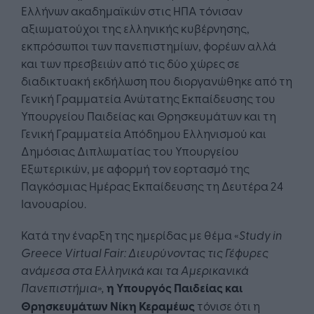
Ελλήνων ακαδημαϊκών στις ΗΠΑ τόνισαν
αξιωματούχοι της ελληνικής κυβέρνησης,
εκπρόσωποι των πανεπιστημίων, φορέων αλλά
και των πρεσβειών από τις δύο χώρες σε
διαδικτυακή εκδήλωση που διοργανώθηκε από τη
Γενική Γραμματεία Ανώτατης Εκπαίδευσης του
Υπουργείου Παιδείας και Θρησκευμάτων και τη
Γενική Γραμματεία Απόδημου Ελληνισμού και
Δημόσιας Διπλωματίας του Υπουργείου
Εξωτερικών, με αφορμή τον εορτασμό της
Παγκόσμιας Ημέρας Εκπαίδευσης τη Δευτέρα 24
Ιανουαρίου.
Κατά την έναρξη της ημερίδας με θέμα «
Study in
Greece Virtual Fair
: Διευρύνοντας τις Γέφυρες
ανάμεσα στα Ελληνικά και τα Αμερικανικά
Πανεπιστήμια»,
η Υπουργός Παιδείας και
Θρησκευμάτων Νίκη Κεραμέως
τόνισε ότι η