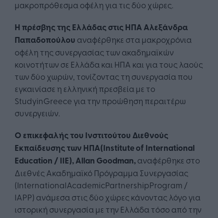
μακροπρόθεσμα οφέλη για τις δύο χώρες.
Η πρέσβης της Ελλάδας στις ΗΠΑ Αλεξάνδρα
Παπαδοπούλου
αναφέρθηκε στα μακροχρόνια
οφέλη της συνεργασίας των ακαδημαϊκών
κοινοτήτων σε Ελλάδα και ΗΠΑ και για τους λαούς
των δύο χωρών, τονίζοντας τη συνεργασία που
εγκαινίασε η ελληνική πρεσβεία με το
StudyinGreece για την προώθηση περαιτέρω
συνεργειών.
Ο επικεφαλής του Ινστιτούτου Διεθνούς
Εκπαίδευσης των ΗΠΑ
(Institute of International
Education / IIE),
Allan Goodman
,
αναφέρθηκε στο
Διεθνές Ακαδημαϊκό Πρόγραμμα Συνεργασίας
(InternationalAcademicPartnershipProgram /
IAPP) ανάμεσα στις δύο χώρες κάνοντας λόγο για
ιστορική συνεργασία με την Ελλάδα τόσο από την