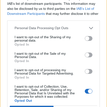
Πάρου
IAB’s list of downstream participants. This information may
06/08/26
|
13:11
also be disclosed by us to third parties on the
IAB’s List of
Downstream Participants
that may further disclose it to other
Υποβλήθηκε επισήμως το αίτημα
third parties.
ενεργοποίησης της ρήτρας
διαφυγής για την ενίσχυση της
Personal Data Processing Opt Outs
ενεργειακής ανθεκτικότητας
I want to opt-out of the Sharing of my
06/08/26
|
12:57
personal data.
Opted In
Μητσοτάκης – Αγγελούδης: Στο
I want to opt-out of the Sale of my
«τραπέζι» η ανάπλαση της ΔΕΘ
Personal Data.
και το χρονοδιάγραμμα του
Opted In
μεγάλου έργου
I want to opt-out of processing my
06/08/26
|
10:50
Personal Data for Targeted Advertising.
Opted In
Γαλλική συμμετοχή στη
διασύνδεση Ελλάδας–Κύπρου: Η
I want to opt-out of Collection, Use,
Retention, Sale, and/or Sharing of my
Meridiam αποκτά πλειοψηφικό
Personal Data that Is Unrelated with the
ποσοστό στη Great Sea
Purposes for which it was collected.
Interconnector
Opted Out