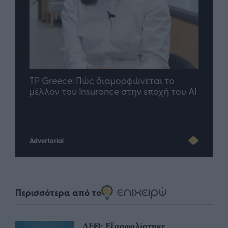
nd.gr
TP Greece: Πώς διαμορφώνεται το
Η ομ
άθε
μέλλον του Insurance στην εποχή του AI
σου 
Advertorial
Περισσότερα από το
ΔΕΘ: Εξασφαλίστηκε