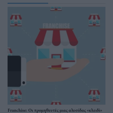
Franchise: Οι προμηθευτές μιας αλυσίδας «κλειδί»