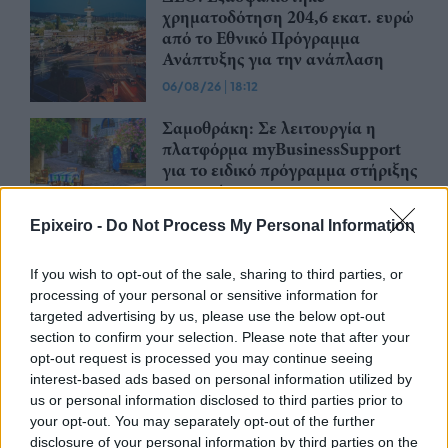
χρηματοδότηση 204,6 εκατ. ευρώ
από το Εθνικό Πρόγραμμα
Ανάπτυξης για την ανάπλαση
06/08/26
|
18:12
Σαμοθράκη: Σε λειτουργία η
πλατφόρμα myBusinessSupport
για το ειδικό πρόγραμμα στήριξης
επιχειρήσεων
06/08/26
|
18:07
Epixeiro -
Do Not Process My Personal Information
Δυτική Αττική: Έργα
If you wish to opt-out of the sale, sharing to third parties, or
αποκατάστασης 113.000
processing of your personal or sensitive information for
στρεμμάτων μετά την πυρκαγιά –
targeted advertising by us, please use the below opt-out
Παρεμβάσεις πριν τον χειμώνα
section to confirm your selection. Please note that after your
06/08/26
|
15:26
opt-out request is processed you may continue seeing
interest-based ads based on personal information utilized by
Χρ. Δήμας: Στο Εθνικό
us or personal information disclosed to third parties prior to
Πρόγραμμα Ανάπτυξης η
your opt-out. You may separately opt-out of the further
αναβάθμιση του Αεροδρομίου
disclosure of your personal information by third parties on the