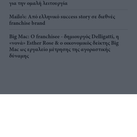
για την ομαλή λειτουργία
Mailo’s: Από ελληνικό success story σε διεθνές
franchise brand
Big Mac: Ο franchisee - δημιουργός Delligatti, η
«νονά» Esther Rose & ο οικονομικός δείκτης Big
Mac ως εργαλείο μέτρησης της αγοραστικής
δύναμης