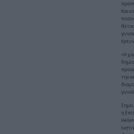
πρόσθ
Καινο
ποσο
θετικ
γυναι
έρευν
«Η χώ
δημιο
προώθ
την 
διαμο
γυναί
Σημει
η Επί
Helen
Ινστι