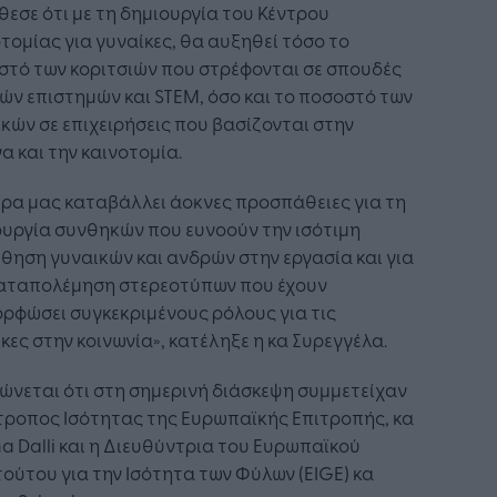
εσε ότι με τη δημιουργία του Κέντρου
τομίας για γυναίκες, θα αυξηθεί τόσο το
στό των κοριτσιών που στρέφονται σε σπουδές
ών επιστημών και STEM, όσο και το ποσοστό των
κών σε επιχειρήσεις που βασίζονται στην
α και την καινοτομία.
ρα μας καταβάλλει άοκνες προσπάθειες για τη
υργία συνθηκών που ευνοούν την ισότιμη
ηση γυναικών και ανδρών στην εργασία και για
καταπολέμηση στερεοτύπων που έχουν
ρφώσει συγκεκριμένους ρόλους για τις
κες στην κοινωνία», κατέληξε η κα Συρεγγέλα.
ώνεται ότι στη σημερινή διάσκεψη συμμετείχαν
τροπος Ισότητας της Ευρωπαϊκής Επιτροπής, κα
a Dalli και η Διευθύντρια του Ευρωπαϊκού
τούτου για την Ισότητα των Φύλων (EIGE) κα