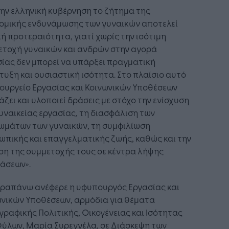
την ελληνική κυβέρνηση το ζήτημα της
νομικής ενδυνάμωσης των γυναικών αποτελεί
ή προτεραιότητα, γιατί χωρίς την ισότιμη
ετοχή γυναικών και ανδρών στην αγορά
ίας δεν μπορεί να υπάρξει πραγματική
υξη και ουσιαστική ισότητα. Στο πλαίσιο αυτό
ουργείο Εργασίας και Κοινωνικών Υποθέσεων
άζει και υλοποιεί δράσεις με στόχο την ενίσχυση
υναικείας εργασίας, τη διασφάλιση των
ιωμάτων των γυναικών, τη συμφιλίωση
πικής και επαγγελματικής ζωής, καθώς και την
ση της συμμετοχής τους σε κέντρα λήψης
άσεων».
αραπάνω ανέφερε η υφυπουργός Εργασίας και
ωνικών Υποθέσεων, αρμόδια για θέματα
ραφικής Πολιτικής, Οικογένειας και Ισότητας
ύλων, Μαρία Συρεγγέλα, σε Διάσκεψη των