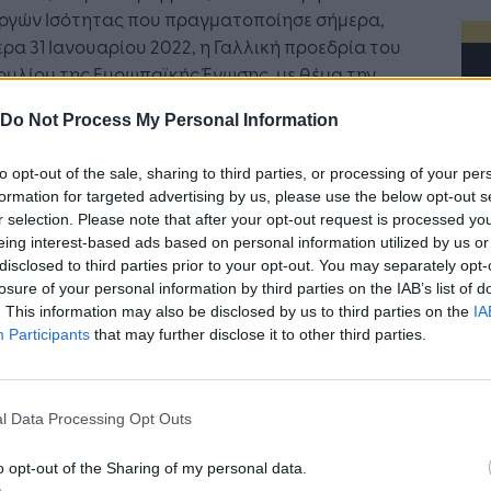
ργών Ισότητας που πραγματοποίησε σήμερα,
ρα 31 Ιανουαρίου 2022, η Γαλλική προεδρία του
υλίου της Ευρωπαϊκής Ένωσης, με θέμα την
νομική ενδυνάμωση των γυναικών ως
Do Not Process My Personal Information
όθεση για την ουσιαστική ισότητα των φύλων.
to opt-out of the sale, sharing to third parties, or processing of your per
Συρεγγέλα, που εκπροσώπησε τη χώρα μας,
formation for targeted advertising by us, please use the below opt-out s
ρθηκε στις πολιτικές που εφαρμόζει η Ελλάδα
r selection. Please note that after your opt-out request is processed y
ι οποίες προωθούν την ενδυνάμωση των
eing interest-based ads based on personal information utilized by us or
κών και τις βοηθούν να κατακτήσουν τη θέση
disclosed to third parties prior to your opt-out. You may separately opt-
ους αξίζει στην οικονομική, κοινωνική και
losure of your personal information by third parties on the IAB’s list of
ική ζωή της χώρας. Η υφυπουργός έκανε
. This information may also be disclosed by us to third parties on the
IA
Participants
that may further disclose it to other third parties.
τερη αναφορά στο νέο Εθνικό Σχέδιο Δράσης για
Η Τεχνητή Νοημοσύνη: το νέο
σότητα των Φύλων 2021-2025 της Ελλάδας που
λειτουργικό σύστημα της
J
αμβάνει δράσεις για την ισχυροποίηση της
επιχείρησης
l Data Processing Opt Outs
 των γυναικών στην αγορά εργασίας. Μίλησε
ε
 για το πρόγραμμα «Νταντάδες της γειτονιάς»
o opt-out of the Sharing of my personal data.
ο έργο για τη δημιουργία χώρων φύλαξης