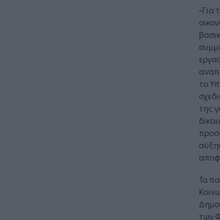
«Για 
οικο
βασικ
συμμ
εργασ
ανάπτ
το Υπ
σχεδι
της γ
δικα
προσω
αύξη
αποφ
Τα π
Κοιν
Δημογ
των Φ