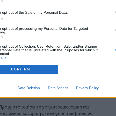
γο χρηματοδοτείται κατά 85% από την
In
αϊκή Ένωση και 15% από εθνικούς πόρους
o opt-out of the Sale of my Personal Data.
Ε.) των χωρών που συμμετέχουν στο «Πρόγραμμα
In
νοριακής συνεργασίας Interreg IPA «Ελλάδα -
ία» 2014 - 2020».
to opt-out of processing my Personal Data for Targeted
ing.
προβλεπόμενα της σύμβασης
In
o opt-out of Collection, Use, Retention, Sale, and/or Sharing
ersonal Data that Is Unrelated with the Purposes for which it
να με τα όσα προβλέπει η σύμβαση, ο
lected.
χος θα συνεργάζεται στενά με τους
Out
τέχοντες εταίρους του έργου προκειμένου να
CONFIRM
ονται τα απαραίτητα στοιχεία και δεδομένα
α προκύψουν από τις μελέτες για την
οίηση της σύμβασης.
Data Deletion
Data Access
Privacy Policy
υτικά ο ανάδοχος αναλαμβάνει να:
Πραγματοποιήσει τη χρηματοοικονομική και
κοινωνικοοικονομική αξιολόγηση των βασικών