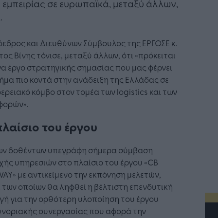
 εμπειρίας σε ευρωπαϊκά, μεταξύ άλλων,
.
εδρος και Διευθύνων Σύμβουλος της ΕΡΓΟΣΕ κ.
ος Βίνης τόνισε, μεταξύ άλλων, ότι «πρόκειται
να έργο στρατηγικής σημασίας που μας φέρνει
ήμα πιο κοντά στην ανάδειξη της Ελλάδας σε
ερειακό κόμβο στον τομέα των logistics και των
φορών».
πλαίσιο του έργου
ων δοθέντων υπεγράφη σήμερα σύμβαση
ής υπηρεσιών στο πλαίσιο του έργου «CB
AY» με αντικείμενο την εκπόνηση μελετών,
 των οποίων θα ληφθεί η βέλτιστη επενδυτική
γή για την ορθότερη υλοποίηση του έργου
υνοριακής συνεργασίας που αφορά την