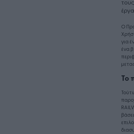
τους
έργα
Ο Πρό
Χρήστ
για έ
ένα β
περιφ
μετα
Το 
Τούτ
παροχ
RAILW
βάσει
επιλο
διασ