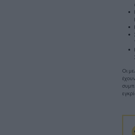
Οι με
έχουν
συμπ
εγκρ