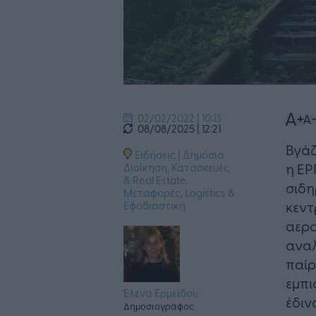
02/02/2022 | 10:13
08/08/2025 | 12:21
Βγάζ
Ειδήσεις
|
Δημόσια
η ΕΡ
Διοίκηση
,
Κατασκευές
& Real Estate
,
σιδη
Μεταφορές, Logistics &
κεντ
Εφοδιαστική
αερο
αναλ
παίρ
εμπι
Έλενα Ερμείδου
έδιν
Δημοσιογράφος