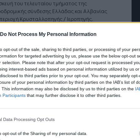
σκευή του τελευταίου τμήματος της
ροδρομικής σύνδεσης Ελλάδας και Αλβανίας
περιοχή Κρυσταλλοπηγής / Ιεροπηγής.
ιται για ένα σημαντικό βήμα για την
λήρωση του τελευταίου τμήματος της
Do Not Process My Personal Information
νδεσης της Ελλάδας με την Αλβανία και την
τερη περιοχή των Βαλκανίων
to opt-out of the sale, sharing to third parties, or processing of your per
formation for targeted advertising by us, please use the below opt-out s
r selection. Please note that after your opt-out request is processed y
γο «CB RAILWAY» στοχεύει στην ανάπτυξη κοινού
eing interest-based ads based on personal information utilized by us or
ηγικού επενδυτικού σχεδίου για τη σύνδεση της
disclosed to third parties prior to your opt-out. You may separately opt-
ας και της Αλβανίας, μέσω νέας
ή Νοημοσύνη: το νέο
Οι προσλήψεις αλλάζουν: To
losure of your personal information by third parties on the IAB’s list of
ροδρομικής γραμμής δυτικά από την
ικό σύστημα της
Jobfind.gr ως στρατηγικός
. This information may also be disclosed by us to third parties on the
IA
ταλλοπηγή/Ιεροπηγή προς το Pogradec και
σης
«σύμμαχος» για κάθε
τ
Participants
that may further disclose it to other third parties.
επιχείρηση και εργαζόμενο
τ
οανατολικά προς το Αεροδρόμιο Καστοριάς,
ικού μήκους περίπου 130 χλμ. Στο εν λόγω έργο
τέχει η ΕΡΓΟΣΕ Α.Ε., το Υπουργείο Υποδομών και
l Data Processing Opt Outs
ειας της Αλβανίας και ο ΟΣΕ Α.Ε.
o opt-out of the Sharing of my personal data.