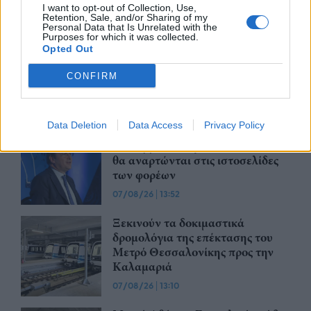
I want to opt-out of Collection, Use,
Retention, Sale, and/or Sharing of my
Personal Data that Is Unrelated with the
Purposes for which it was collected.
Υπεγράφη η σύμβαση για τα
Opted Out
Συστήματα Αεροναυτιλίας του
νέου Διεθνούς Αερολιμένα
CONFIRM
Ηρακλείου Κρήτης στο Καστέλλι
07/08/26
|
15:16
Data Deletion
Data Access
Privacy Policy
Δημόσιο: Άκυρες από 1η
Οκτωβρίου οι εγκύκλιοι που δεν
θα αναρτώνται στις ιστοσελίδες
των φορέων
07/08/26
|
13:52
Ξεκινούν τα δοκιμαστικά
δρομολόγια της επέκτασης του
Μετρό Θεσσαλονίκης προς την
Καλαμαριά
07/08/26
|
13:10