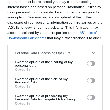
opt-out request is processed you may continue seeing
interest-based ads based on personal information utilized by
us or personal information disclosed to third parties prior to
Advertorial
your opt-out. You may separately opt-out of the further
disclosure of your personal information by third parties on the
IAB’s list of downstream participants. This information may
also be disclosed by us to third parties on the
IAB’s List of
Downstream Participants
that may further disclose it to other
Περισσότερα από το
third parties.
Personal Data Processing Opt Outs
Ταχιάος: Ξεκινούν από απόψε τα
δοκιμαστικά δρομολόγια της
I want to opt-out of the Sharing of my
personal data.
επέκτασης του Μετρό
Opted In
Θεσσαλονίκης προς την
Καλαμαριά
I want to opt-out of the Sale of my
Personal Data.
07/08/26
|
16:44
Opted In
Ειδικό Χωροταξικό Πλαίσιο για
I want to opt-out of processing my
τον Τουρισμό: Οι αλλαγές που
Personal Data for Targeted Advertising.
εισάγει η νέα ΚΥΑ
Opted In
07/08/26
|
16:03