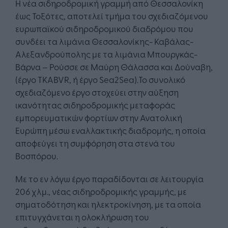
Η νέα σιδηροδρομική γραμμή από Θεσσαλονίκη
έως Τοξότες, αποτελεί τμήμα του σχεδιαζόμενου
ευρωπαϊκού σιδηροδρομικού διαδρόμου που
συνδέει τα λιμάνια Θεσσαλονίκης- Καβάλας-
Αλεξανδρούπολης με τα λιμάνια Μπουργκάς-
Βάρνα – Ρούσσε σε Μαύρη Θάλασσα και Δούναβη,
(έργο TKABVR, ή έργο Sea2Sea).Το συνολικό
σχεδιαζόμενο έργο στοχεύει στην αύξηση
ικανότητας σιδηροδρομικής μεταφοράς
εμπορευματικών φορτίων στην Ανατολική
Ευρώπη μέσω εναλλακτικής διαδρομής, η οποία
αποφεύγει τη συμφόρηση στα στενά του
Βοσπόρου.
Με το εν λόγω έργο παραδίδονται σε λειτουργία
206 χλμ., νέας σιδηροδρομικής γραμμής, με
σηματοδότηση και ηλεκτροκίνηση, με τα οποία
επιτυγχάνεται η ολοκλήρωση του