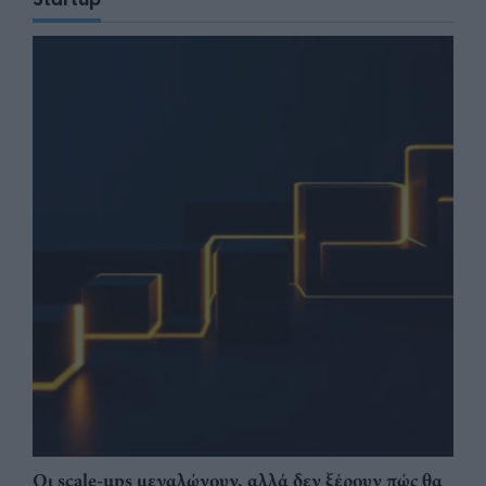
Οι scale-ups μεγαλώνουν, αλλά δεν ξέρουν πώς θα