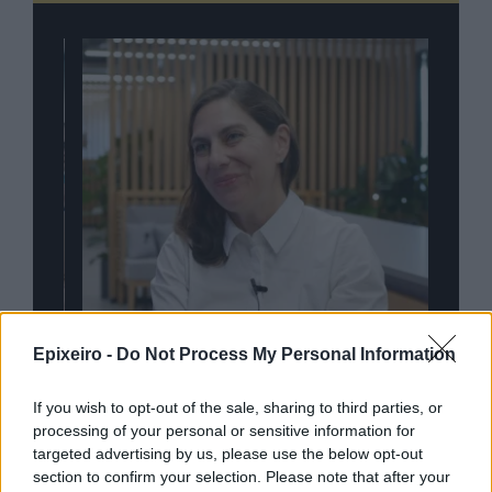
Epixeiro -
Do Not Process My Personal Information
If you wish to opt-out of the sale, sharing to third parties, or
nd.gr
TP Greece: Πώς διαμορφώνεται το
Η ομ
processing of your personal or sensitive information for
άθε
μέλλον του Insurance στην εποχή του AI
σου 
targeted advertising by us, please use the below opt-out
section to confirm your selection. Please note that after your