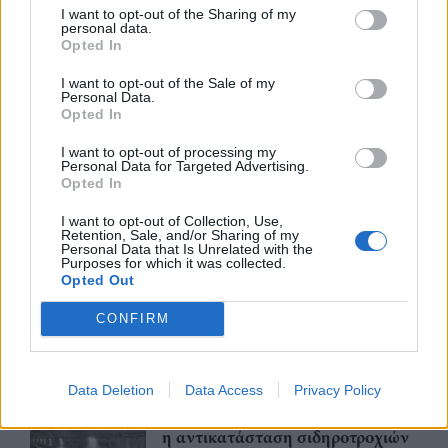
I want to opt-out of the Sharing of my
Υπεγράφη η σύμβαση για τα
personal data.
Συστήματα Αεροναυτιλίας του
Opted In
νέου Διεθνούς Αερολιμένα
Ηρακλείου Κρήτης στο Καστέλλι
I want to opt-out of the Sale of my
Personal Data.
07/08/26
|
15:16
Opted In
Δημόσιο: Άκυρες από 1η
I want to opt-out of processing my
Personal Data for Targeted Advertising.
Οκτωβρίου οι εγκύκλιοι που δεν
Opted In
θα αναρτώνται στις ιστοσελίδες
των φορέων
I want to opt-out of Collection, Use,
Retention, Sale, and/or Sharing of my
07/08/26
|
13:52
Personal Data that Is Unrelated with the
Purposes for which it was collected.
Opted Out
Ξεκινούν τα δοκιμαστικά
δρομολόγια της επέκτασης του
CONFIRM
Μετρό Θεσσαλονίκης προς την
Καλαμαριά
07/08/26
|
13:10
Data Deletion
Data Access
Privacy Policy
Μετρό Αθήνας: Στο τελικό στάδιο
η αντικατάσταση σιδηροτροχιών