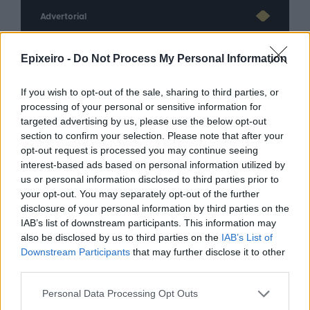
Advertorial
Epixeiro -
Do Not Process My Personal Information
Περισσότερα από το
If you wish to opt-out of the sale, sharing to third parties, or
processing of your personal or sensitive information for
targeted advertising by us, please use the below opt-out
Ταχιάος: Ξεκινούν από απόψε τα
section to confirm your selection. Please note that after your
δοκιμαστικά δρομολόγια της
opt-out request is processed you may continue seeing
επέκτασης του Μετρό
interest-based ads based on personal information utilized by
Θεσσαλονίκης προς την
us or personal information disclosed to third parties prior to
Καλαμαριά
your opt-out. You may separately opt-out of the further
disclosure of your personal information by third parties on the
07/08/26
|
16:44
IAB’s list of downstream participants. This information may
Ειδικό Χωροταξικό Πλαίσιο για
also be disclosed by us to third parties on the
IAB’s List of
τον Τουρισμό: Οι αλλαγές που
Downstream Participants
that may further disclose it to other
εισάγει η νέα ΚΥΑ
third parties.
07/08/26
|
16:03
Personal Data Processing Opt Outs