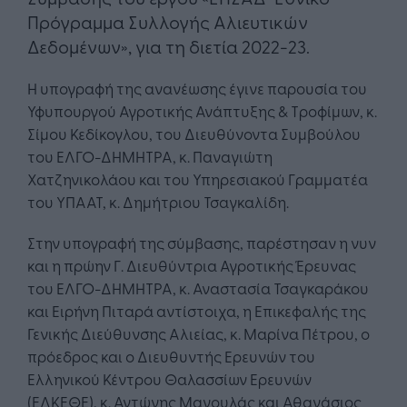
Πρόγραμμα Συλλογής Αλιευτικών
Δεδομένων», για τη διετία 2022-23.
Η υπογραφή της ανανέωσης έγινε παρουσία του
Υφυπουργού Αγροτικής Ανάπτυξης & Τροφίμων, κ.
Σίμου Κεδίκογλου, του Διευθύνοντα Συμβούλου
του ΕΛΓΟ-ΔΗΜΗΤΡΑ, κ. Παναγιώτη
Χατζηνικολάου και του Υπηρεσιακού Γραμματέα
του ΥΠΑΑΤ, κ. Δημήτριου Τσαγκαλίδη.
Στην υπογραφή της σύμβασης, παρέστησαν η νυν
και η πρώην Γ. Διευθύντρια Αγροτικής Έρευνας
του ΕΛΓΟ-ΔΗΜΗΤΡΑ, κ. Αναστασία Τσαγκαράκου
και Ειρήνη Πιταρά αντίστοιχα, η Επικεφαλής της
Γενικής Διεύθυνσης Αλιείας, κ. Μαρίνα Πέτρου, ο
πρόεδρος και ο Διευθυντής Ερευνών του
Ελληνικού Κέντρου Θαλασσίων Ερευνών
(ΕΛΚΕΘΕ), κ. Αντώνης Μαγουλάς και Αθανάσιος