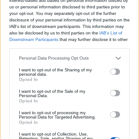
interest-based ads based on personal information utilized by
us or personal information disclosed to third parties prior to
Ξεκινούν τα δοκιμαστικά
your opt-out. You may separately opt-out of the further
δρομολόγια της επέκτασης του
disclosure of your personal information by third parties on the
Μετρό Θεσσαλονίκης προς την
IAB’s list of downstream participants. This information may
Καλαμαριά
also be disclosed by us to third parties on the
IAB’s List of
07/08/26
|
13:10
Downstream Participants
that may further disclose it to other
third parties.
Μετρό Αθήνας: Στο τελικό στάδιο
η αντικατάσταση σιδηροτροχιών
Personal Data Processing Opt Outs
στις Γραμμές 2 και 3 - Το έργο
ολοκληρώνεται 5 μήνες νωρίτερα
I want to opt-out of the Sharing of my
personal data.
07/08/26
|
12:13
Opted In
Προκηρύσσεται σήμερα από τη
I want to opt-out of the Sale of my
Personal Data.
Γενική Γραμματεία Ιδιωτικών
Opted In
Επενδύσεων το καθεστώς της
Άμυνας του Αναπτυξιακού Νόμου
I want to opt-out of processing my
Personal Data for Targeted Advertising.
07/08/26
|
12:02
Opted In
Πάνω από 1.500 έλεγχοι σε
I want to opt-out of Collection, Use,
περισσότερες από 300 παραλίες
Retention, Sale, and/or Sharing of my