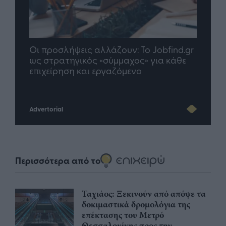
bfind.gr
TP Greece: Πώς διαμορφώνεται το
Η
α κάθε
μέλλον του Insurance στην εποχή του AI
σ
Advertorial
Περισσότερα από το
Ταχιάος: Ξεκινούν από απόψε τα
δοκιμαστικά δρομολόγια της
επέκτασης του Μετρό
Θεσσαλονίκης προς την