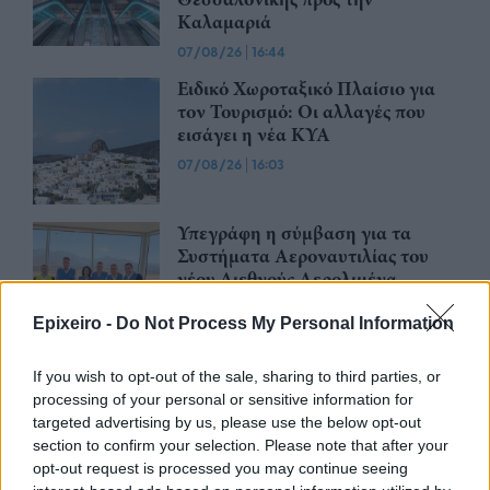
Καλαμαριά
07/08/26
|
16:44
Ειδικό Χωροταξικό Πλαίσιο για
τον Τουρισμό: Οι αλλαγές που
εισάγει η νέα ΚΥΑ
07/08/26
|
16:03
Υπεγράφη η σύμβαση για τα
Συστήματα Αεροναυτιλίας του
νέου Διεθνούς Αερολιμένα
Ηρακλείου Κρήτης στο Καστέλλι
Epixeiro -
Do Not Process My Personal Information
07/08/26
|
15:16
Δημόσιο: Άκυρες από 1η
If you wish to opt-out of the sale, sharing to third parties, or
Οκτωβρίου οι εγκύκλιοι που δεν
processing of your personal or sensitive information for
θα αναρτώνται στις ιστοσελίδες
targeted advertising by us, please use the below opt-out
των φορέων
section to confirm your selection. Please note that after your
opt-out request is processed you may continue seeing
07/08/26
|
13:52