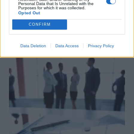
Personal Data that Is Unrelated with the
07/08/26
|
10:58
Purposes for which it was collected.
Opted Out
CONFIRM
Business Know-how
Data Deletion
Data Access
Privacy Policy