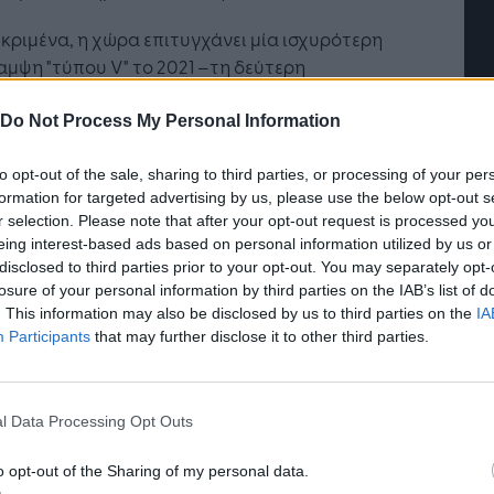
επιχείρησης
«σύμμα
επιχεί
κριμένα, η χώρα επιτυγχάνει μία ισχυρότερη
μψη "τύπου V" τo 2021 –τη δεύτερη
λύτερη στην ευρωζώνη–, καλύπτοντας σχεδόν
νολο των απωλειών του 2020.
Do Not Process My Personal Information
 η ανάκαμψη ακολουθείται από υψηλή και
to opt-out of the sale, sharing to third parties, or processing of your per
ρήσιμη ανάπτυξη, τόσο για το 2022 όσο και για
formation for targeted advertising by us, please use the below opt-out s
r selection. Please note that after your opt-out request is processed y
23, η δεύτερη υψηλότερη –σωρευτικά– την
eing interest-based ads based on personal information utilized by us or
ία.
disclosed to third parties prior to your opt-out. You may separately opt-
losure of your personal information by third parties on the IAB’s list of
ρόσθετα, η Ελλάδα εμφάνισε τον χαμηλότερο
. This information may also be disclosed by us to third parties on the
IA
 ρυθμό πληθωρισμού στην ευρωζώνη το 2021.
Participants
that may further disclose it to other third parties.
ρισμός που ενισχύεται, πράγματι, σημαντικά
22, αλλά ο οποίος παραμένει χαμηλότερα από
l Data Processing Opt Outs
υρωπαϊκό μέσο όρο, μέχρι και το 2023.
o opt-out of the Sharing of my personal data.
έρνηση θα συνεχίσει, με συνέπεια, την