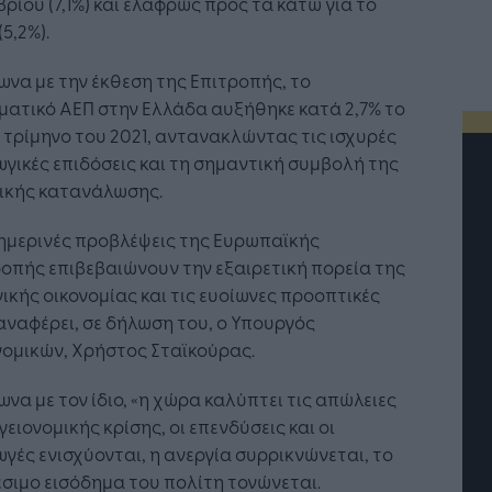
ρίου (7,1%) και ελαφρώς προς τα κάτω για το
(5,2%).
να με την έκθεση της Επιτροπής, το
ατικό ΑΕΠ στην Ελλάδα αυξήθηκε κατά 2,7% το
 τρίμηνο του 2021, αντανακλώντας τις ισχυρές
γικές επιδόσεις και τη σημαντική συμβολή της
τικής κατανάλωσης.
ημερινές προβλέψεις της Ευρωπαϊκής
οπής επιβεβαιώνουν την εξαιρετική πορεία της
ικής οικονομίας και τις ευοίωνες προοπτικές
αναφέρει, σε δήλωση του, ο Υπουργός
ομικών, Χρήστος Σταϊκούρας.
να με τον ίδιο, «η χώρα καλύπτει τις απώλειες
γειονομικής κρίσης, οι επενδύσεις και οι
γές ενισχύονται, η ανεργία συρρικνώνεται, το
Η Τεχνητή Νοημοσύνη: το νέο
Οι προ
σιμο εισόδημα του πολίτη τονώνεται.
λειτουργικό σύστημα της
Jobfin