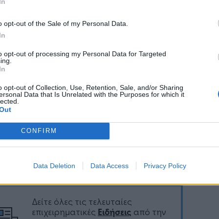
In
ίηση μίας συνετής δημοσιονομικής πολιτικής,
φαρμογή μίας διορατικής εκδοτικής
o opt-out of the Sale of my Personal Data.
τηγικής και την προώθηση μεταρρυθμίσεων,
In
ιμένου αυτή η ανάπτυξη να γίνει ισχυρότερη,
to opt-out of processing my Personal Data for Targeted
μιουργηθούν περισσότερες και καλά
ing.
όμενες θέσεις εργασίας και να ενισχυθεί,
In
τέρω, η κοινωνική συνοχή».
o opt-out of Collection, Use, Retention, Sale, and/or Sharing
ersonal Data that Is Unrelated with the Purposes for which it
lected.
Out
CONFIRM
Ακολουθήστε το
στο
Google News
και μάθετε πρώτοι
όλα τα επιχειρηματικά νέα
Data Deletion
Data Access
Privacy Policy
Δείτε όλες τις τελευταίες
επιχειρηματικές
Ειδήσεις
από την