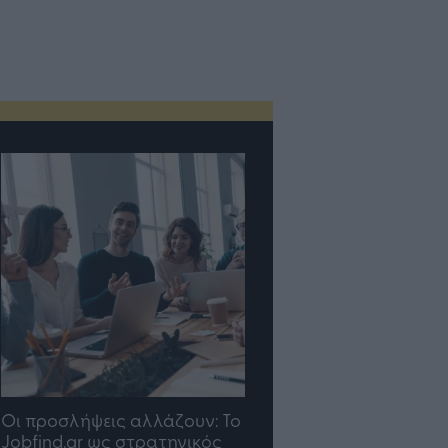
σλήψεις αλλάζουν: To
TP Greece: Πώς
d.gr ως στρατηγικός
διαμορφώνεται το μέλλον