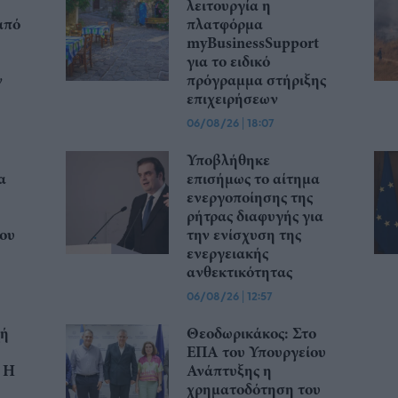
λειτουργία η
από
πλατφόρμα
myBusinessSupport
για το ειδικό
ν
πρόγραμμα στήριξης
επιχειρήσεων
06/08/26
|
18:07
Υποβλήθηκε
α
επισήμως το αίτημα
ενεργοποίησης της
ρήτρας διαφυγής για
ου
την ενίσχυση της
ενεργειακής
ανθεκτικότητας
06/08/26
|
12:57
χή
Θεοδωρικάκος: Στο
ΕΠΑ του Υπουργείου
 Η
Ανάπτυξης η
χρηματοδότηση του