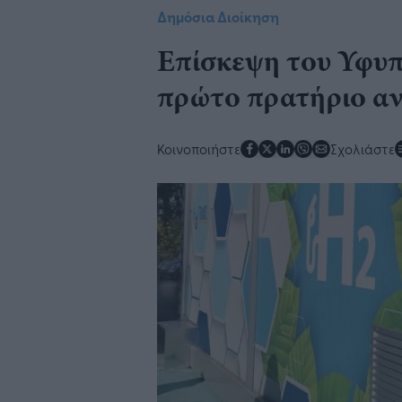
Δημόσια Διοίκηση
Επίσκεψη του Υφυ
πρώτο πρατήριο α
Κοινοποιήστε
Σχολιάστε