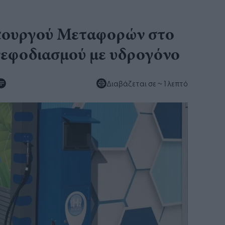
πουργού Μεταφορών στο
νεφοδιασμού με υδρογόνο
Διαβάζεται σε
~ 1 λεπτό