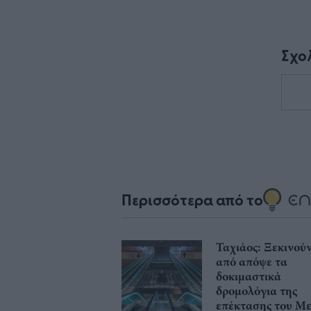
Σχο
Περισσότερα από το
Ταχιάος: Ξεκινού
από απόψε τα
δοκιμαστικά
δρομολόγια της
επέκτασης του Μ