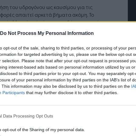
ήση του υδρογόνου ως καυσίμου για τις
φορές απαιτεί αρκετά βήματα ακόμη. Το
γείο Μεταφορών έχει την ευθύνη ορισμού των
ικών προδιαγραφών που απαιτούνται για την
Do Not Process My Personal Information
δότηση και λειτουργία των πρατηρίων
σης των καυσίμων και σε αυτό το πλαίσιο,
to opt-out of the sale, sharing to third parties, or processing of your per
άζουμε τη δυνατότητα συνεργασίας με τον
formation for targeted advertising by us, please use the below opt-out s
κριτο», ο οποίος έχει την τεχνογνωσία και την
r selection. Please note that after your opt-out request is processed y
ρία να συμβάλλει στην προετοιμασία αυτού του
eing interest-based ads based on personal information utilized by us or
disclosed to third parties prior to your opt-out. You may separately opt-
ίου.»
losure of your personal information by third parties on the IAB’s list of
. This information may also be disclosed by us to third parties on the
IA
υθυντής του ΙΠΡΕΤΕΑ ΕΚΕΦΕ «Δημόκριτος» κ.
Participants
that may further disclose it to other third parties.
ς Στούμπος, δήλωσε:
ημόκριτος» έχει δημιουργήσει το πρώτο
l Data Processing Opt Outs
ήριο ανεφοδιασμού μικρών οχημάτων με
όνο, βασισμένο σε ελληνική τεχνογνωσία στο
o opt-out of the Sharing of my personal data.
ύτερο μέρος. Είναι καθετοποιημένο, ξεκινάει