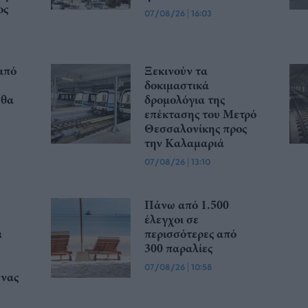
ος
07/08/26
|
16:03
από
Ξεκινούν τα
δοκιμαστικά
 θα
δρομολόγια της
επέκτασης του Μετρό
Θεσσαλονίκης προς
την Καλαμαριά
07/08/26
|
13:10
Πάνω από 1.500
έλεγχοι σε
α
περισσότερες από
300 παραλίες
07/08/26
|
10:58
υνας