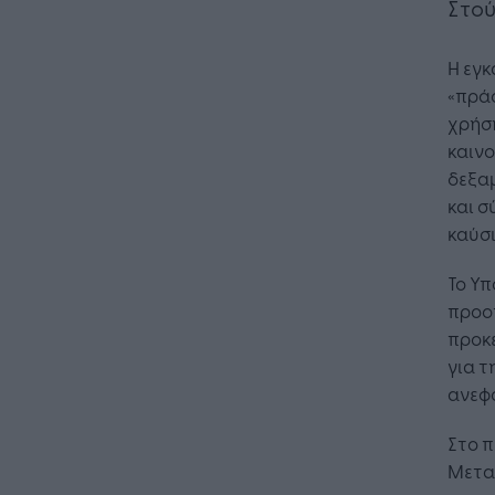
Στού
Η εγ
«πρά
χρήση
καινο
δεξα
και 
καύσι
Το Υ
προο
προκε
για τ
ανεφ
Στο π
Μετα