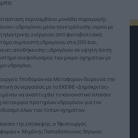
μπο.
κατάσταση περιλαμβάνει μονάδα παραγωγής
σινου» υδρογόνου μέσω ηλεκτρόλυσης νερού με
 ηλεκτρικής ενέργειας από φωτοβολταϊκά,
τόμο συμπιεστή υδρογόνου στα 200 bar,
μενές αποθήκευσης υδρογόνου σε υψηλή πίεση
σύστημα ανεφοδιασμού των μικρο-οχημάτων με
μο υδρογόνο.
πουργείο Υποδομών και Μεταφορών διερευνά την
πτική συνεργασίας με το ΕΚΕΦΕ «Δημόκριτος»
ιμένου να αναπτυχθεί το κανονιστικό πλαίσιο
η λειτουργία πρατηρίων υδρογόνου για τον
οδιασμό όλων των τύπων οχημάτων.
Η Τεχνητή Νοημοσύνη: το νέο
λαίσιο της επίσκεψης, ο Υφυπουργός
λειτουργικό σύστημα της
επιχείρησης
φορών κ. Μιχάλης Παπαδόπουλος δήλωσε: