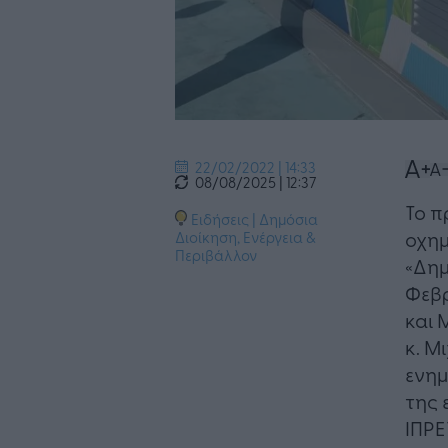
22/02/2022 | 14:33
08/08/2025 | 12:37
​Το 
Ειδήσεις
|
Δημόσια
οχημ
Διοίκηση
,
Ενέργεια &
Περιβάλλον
«Δημ
Φεβρ
και 
κ. Μ
ενημ
της 
ΙΠΡΕ