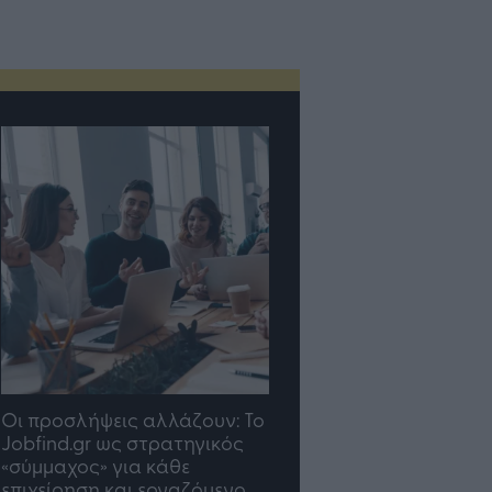
Οι προσλήψεις αλλάζουν: To
TP Greece: Πώς
Jobfind.gr ως στρατηγικός
διαμορφώνεται το μέ
«σύμμαχος» για κάθε
του Insurance στην επ
επιχείρηση και εργαζόμενο
του AI