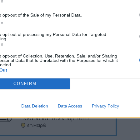
In
ην παραγωγή του υδρογόνου μέχρι την τελική
η και αποτελεί την πρώτη προσπάθεια στη χώρα
o opt-out of the Sale of my Personal Data.
α προχωρήσει η χρήση του υδρογόνου ως
In
μο στις Μεταφορές.»
to opt-out of processing my Personal Data for Targeted
ing.
In
o opt-out of Collection, Use, Retention, Sale, and/or Sharing
Ακολουθήστε το
στο
ersonal Data that Is Unrelated with the Purposes for which it
lected.
Google News
και μάθετε πρώτοι
Out
όλα τα επιχειρηματικά νέα
CONFIRM
Δείτε όλες τις τελευταίες
Data Deletion
Data Access
Privacy Policy
επιχειρηματικές
Ειδήσεις
από την
Ελλάδα και τον κόσμο στο