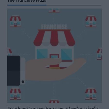
Franchise: Οι προμηθευτές μιας αλυσίδας «κλειδί»