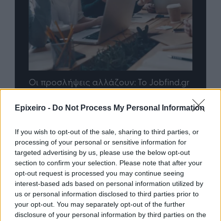
nd.gr
TP Greece: Πώς διαμορφώνεται το
Η ομ
άθε
μέλλον του Insurance στην εποχή του AI
σου 
Epixeiro -
Do Not Process My Personal Information
If you wish to opt-out of the sale, sharing to third parties, or
Advertorial
processing of your personal or sensitive information for
targeted advertising by us, please use the below opt-out
section to confirm your selection. Please note that after your
opt-out request is processed you may continue seeing
interest-based ads based on personal information utilized by
Περισσότερα από το
us or personal information disclosed to third parties prior to
your opt-out. You may separately opt-out of the further
disclosure of your personal information by third parties on the