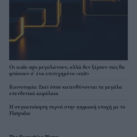
Οι scale-ups μεγαλώνουν, αλλά δεν ξέρουν πώς θα
φτάσουν σ' ένα επιτυχημένο «exit»
Καινοτομία: Εκεί όπου κατευθύνονται τα μεγάλα
επενδυτικά κεφάλαια
Η συγκατοίκηση περνά στην ψηφιακή εποχή με το
Flatpulse
The Franchise Plaza