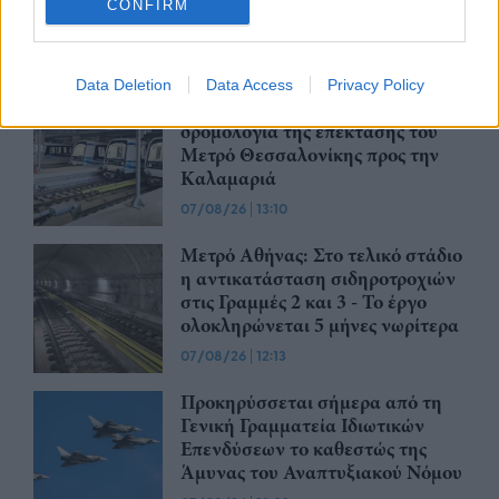
θα αναρτώνται στις ιστοσελίδες
CONFIRM
των φορέων
07/08/26
|
13:52
Data Deletion
Data Access
Privacy Policy
Ξεκινούν τα δοκιμαστικά
δρομολόγια της επέκτασης του
Μετρό Θεσσαλονίκης προς την
Καλαμαριά
07/08/26
|
13:10
Μετρό Αθήνας: Στο τελικό στάδιο
η αντικατάσταση σιδηροτροχιών
στις Γραμμές 2 και 3 - Το έργο
ολοκληρώνεται 5 μήνες νωρίτερα
07/08/26
|
12:13
Προκηρύσσεται σήμερα από τη
Γενική Γραμματεία Ιδιωτικών
Επενδύσεων το καθεστώς της
Άμυνας του Αναπτυξιακού Νόμου