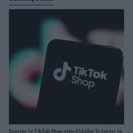
Έρχεται το TikTok Shop στην Ελλάδα! Τι πρέπει να