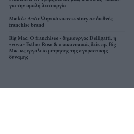
για την ομαλή λειτουργία
Mailo’s: Από ελληνικό success story σε διεθνές
franchise brand
Big Mac: Ο franchisee - δημιουργός Delligatti, η
«νονά» Esther Rose & ο οικονομικός δείκτης Big
Mac ως εργαλείο μέτρησης της αγοραστικής
δύναμης