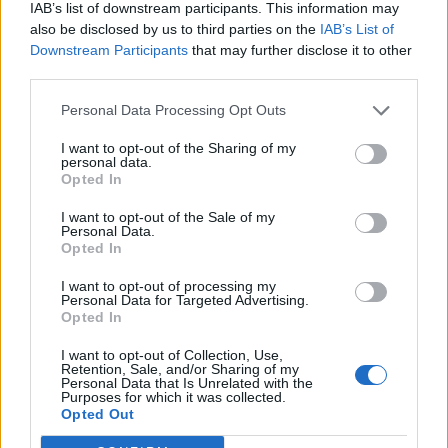
Ταχιάος: Ξεκινούν από απόψε τα
IAB’s list of downstream participants. This information may
δοκιμαστικά δρομολόγια της
also be disclosed by us to third parties on the
IAB’s List of
επέκτασης του Μετρό
Downstream Participants
that may further disclose it to other
Θεσσαλονίκης προς την
third parties.
Καλαμαριά
Personal Data Processing Opt Outs
07/08/26
|
16:44
Ειδικό Χωροταξικό Πλαίσιο για
I want to opt-out of the Sharing of my
personal data.
τον Τουρισμό: Οι αλλαγές που
Opted In
εισάγει η νέα ΚΥΑ
I want to opt-out of the Sale of my
07/08/26
|
16:03
Personal Data.
Opted In
Υπεγράφη η σύμβαση για τα
I want to opt-out of processing my
Συστήματα Αεροναυτιλίας του
Personal Data for Targeted Advertising.
Opted In
νέου Διεθνούς Αερολιμένα
Ηρακλείου Κρήτης στο Καστέλλι
I want to opt-out of Collection, Use,
Retention, Sale, and/or Sharing of my
07/08/26
|
15:16
Personal Data that Is Unrelated with the
Purposes for which it was collected.
Δημόσιο: Άκυρες από 1η
Opted Out
Οκτωβρίου οι εγκύκλιοι που δεν