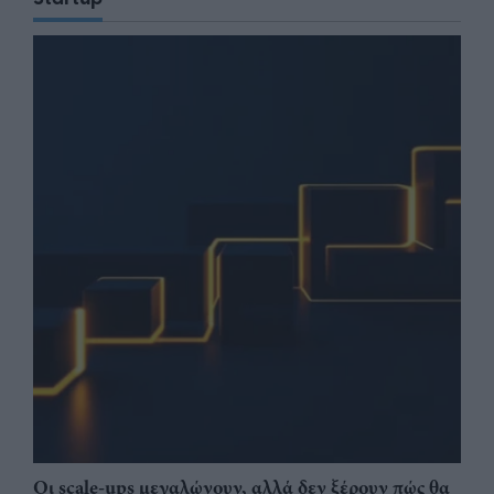
Οι scale-ups μεγαλώνουν, αλλά δεν ξέρουν πώς θα