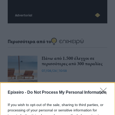
Advertorial
Περισσότερα από το
Πάνω από 1.500 έλεγχοι σε
περισσότερες από 300 παραλίες
07/08/26
|
10:58
ΔΕΘ: Εξασφαλίστηκε
Epixeiro -
Do Not Process My Personal Information
χρηματοδότηση 204,6 εκατ. ευρώ
από το Εθνικό Πρόγραμμα
If you wish to opt-out of the sale, sharing to third parties, or
Ανάπτυξης για την ανάπλαση
processing of your personal or sensitive information for