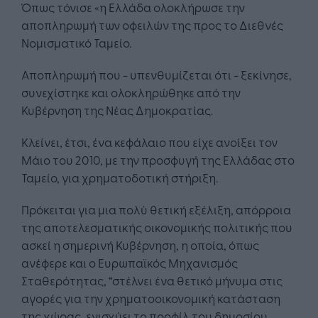
Όπως τόνισε «η Ελλάδα ολοκλήρωσε την
αποπληρωμή των οφειλών της προς το Διεθνές
Νομισματικό Ταμείο.
Αποπληρωμή που - υπενθυμίζεται ότι - ξεκίνησε,
συνεχίστηκε και ολοκληρώθηκε από την
Κυβέρνηση της Νέας Δημοκρατίας.
Κλείνει, έτσι, ένα κεφάλαιο που είχε ανοίξει τον
Μάιο του 2010, με την προσφυγή της Ελλάδας στο
Ταμείο, για χρηματοδοτική στήριξη.
Πρόκειται για μια πολύ θετική εξέλιξη, απόρροια
της αποτελεσματικής οικονομικής πολιτικής που
ασκεί η σημερινή Κυβέρνηση, η οποία, όπως
ανέφερε και ο Ευρωπαϊκός Μηχανισμός
Σταθερότητας, “στέλνει ένα θετικό μήνυμα στις
αγορές για την χρηματοοικονομική κατάσταση
της χώρας, ενισχύει το προφίλ του δημοσίου