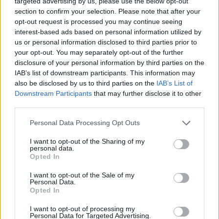
06/08/26
|
18:12
targeted advertising by us, please use the below opt-out
section to confirm your selection. Please note that after your
Σαμοθράκη: Σε λειτουργία η
opt-out request is processed you may continue seeing
πλατφόρμα myBusinessSupport
interest-based ads based on personal information utilized by
για το ειδικό πρόγραμμα στήριξης
us or personal information disclosed to third parties prior to
επιχειρήσεων
your opt-out. You may separately opt-out of the further
disclosure of your personal information by third parties on the
06/08/26
|
18:07
IAB’s list of downstream participants. This information may
also be disclosed by us to third parties on the
IAB’s List of
Δυτική Αττική: Έργα
Downstream Participants
that may further disclose it to other
αποκατάστασης 113.000
third parties.
στρεμμάτων μετά την πυρκαγιά –
Παρεμβάσεις πριν τον χειμώνα
Personal Data Processing Opt Outs
06/08/26
|
15:26
I want to opt-out of the Sharing of my
personal data.
Χρ. Δήμας: Στο Εθνικό
Opted In
Πρόγραμμα Ανάπτυξης η
αναβάθμιση του Αεροδρομίου
I want to opt-out of the Sale of my
Πάρου
Personal Data.
Opted In
06/08/26
|
13:11
I want to opt-out of processing my
Υποβλήθηκε επισήμως το αίτημα
Personal Data for Targeted Advertising.