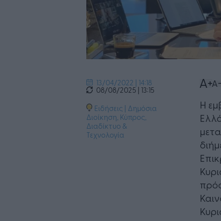
13/04/2022 | 14:18
08/08/2025 | 13:15
​Η ε
Ειδήσεις
|
Δημόσια
Ελλά
Διοίκηση
,
Κύπρος
,
Διαδίκτυο &
μετα
Τεχνολογία
διήμ
Επικ
Κυρι
πρόσ
Καιν
Κυρι