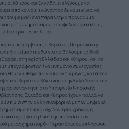
ρημα, Κύπρος και Ελλάδα, επιλέγουμε να
υμε από κοινού, ενώνοντας δυνάμεις για να
οιήσουμε μαζί ένα παράλληλο πρόγραμμα
ακού μετασχηματισμού, επωφελούς για όλους
ε επίκεντρο τον πολίτη».
ική του παρέμβαση, ο Κυριάκος Πιερρακάκης
ωσε ότι «είμαστε εδώ για να βάλουμε το δικό
ιθαράκι στη σχέση Ελλάδας και Κύπρου. Και το
υμε υπογράφοντας ένα μνημόνιο συνεργασίας
οίο θεμελιώθηκε πριν από οκτώ μήνες, κατά την
εψη του Κυριάκου Κόκκινου στην Ελλάδα και την
η μας συνάντηση στο Υπουργείο Ψηφιακής
βέρνησης. Ελλάδα και Κύπρος έχουν πολλά να
ουν η μία στην άλλη αναφορικά με τον ψηφιακό
χηματισμό. Εδώ και σχεδόν τρία χρόνια, η
α καταγράφει τη δική της πρόοδο στον
ακό μετασχηματισμό». Περαιτέρω, συμπλήρωσε