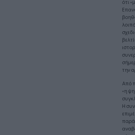
ότι «
Επαν
βοηθά
λοιπό
σχεδ
βελτί
ιστορ
συνερ
σήμε
την α
Από 
«η ψη
συγκλ
Η συν
επιμ
παράλ
αναβ