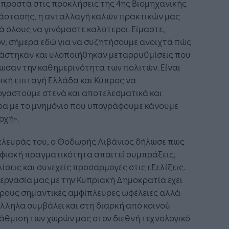
μπροστά στις προκλήσεις της 4ης Βιομηχανικής
άστασης, η ανταλλαγή καλών πρακτικών μας
 όλους να γινόμαστε καλύτεροι. Είμαστε,
ν, σήμερα εδώ για να συζητήσουμε ανοιχτά πώς
ιάστηκαν και υλοποιήθηκαν μεταρρυθμίσεις που
ωσαν την καθημερινότητα των πολιτών. Είναι
ική επιταγή Ελλάδα και Κύπρος να
γαστούμε στενά και αποτελεσματικά και
ρα με το μνημόνιο που υπογράφουμε κάνουμε
ρχή».
πλευράς του, ο Θοδωρής Λιβάνιος δήλωσε πως
φιακή πραγματικότητα απαιτεί συμπράξεις,
ίσεις και συνεχείς προσαρμογές στις εξελίξεις.
εργασία μας με την Κυπριακή Δημοκρατία έχει
έρους σημαντικές αμφίπλευρες ωφέλειες αλλά
ληλα συμβάλει και στη διαρκή από κοινού
άθμιση των χωρών μας στον διεθνή τεχνολογικό