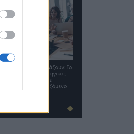
TP Greece: Πώς
Η ομάδα σου μεγαλώνε
διαμορφώνεται το μέλλον
γραφείο σου ακολουθε
του Insurance στην εποχή
του AI
Advertorial