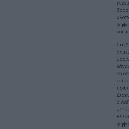
εγχεί
δράσο
υλοπ
ψηφι
και μ
Στη δ
σημεί
μας λ
κάνο
το οπ
επίσκ
πρώτ
Διακυ
διδάξ
μετασ
Ελλάδ
ψηφι