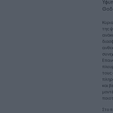
Υφυ
Θοδ
Κύρι
της 
ανάκα
διασφ
ανθεκ
συνε
Επαν
πλευρ
τους 
πληρ
και β
μοντέ
ποιοτ
Στο π