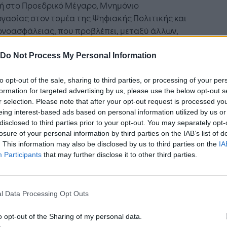
ή στο Προεδρικό Μέγαρο, Μνημόνιο
γασίας στον τομέα της Ψηφιακής Πολιτικής και
νοασφάλειας, που προβλέπει, μεταξύ άλλων,
ανταλλαγή καλών πρακτικών και τεχνογνωσίας
συγκεκριμένες πρωτοβουλίες ψηφιακού
Do Not Process My Personal Information
σχηματισμού που βρίσκονται ήδη υπό σχεδιασμό
 υλοποίηση. Παράλληλα, προωθείται η
to opt-out of the sale, sharing to third parties, or processing of your per
formation for targeted advertising by us, please use the below opt-out s
ουργία διμερών διαύλων ανταλλαγής
r selection. Please note that after your opt-out request is processed y
φοριών σε έργα κοινού ενδιαφέροντος, όπως η
eing interest-based ads based on personal information utilized by us or
τυξη ποιοτικών ψηφιακών υπηρεσιών, ο
disclosed to third parties prior to your opt-out. You may separately opt-
ασμός και η υιοθέτηση μίας ολιστικής
losure of your personal information by third parties on the IAB’s list of
έγγισης της διαδικτυακής παρουσίας των
. This information may also be disclosed by us to third parties on the
IA
Participants
that may further disclose it to other third parties.
ρνητικών φορέων και η υλοποίηση στρατηγικών
 ηλεκτρονικής διακυβέρνησης σε τομείς
ραιότητας όπως υγεία, δικαιοσύνη και παιδεία.
, θεσμοθετείται η διμερής συνεργασία για
l Data Processing Opt Outs
ελεσματικότερη αντιμετώπιση κινδύνων και
o opt-out of the Sharing of my personal data.
ών Κυβερνοασφάλειας, καθώς και η από κοινού