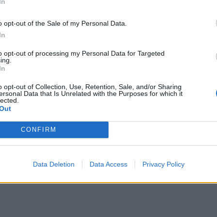
In
εισόδου ενέργειας στα Βαλκάνια και στην ΕΕ.
o opt-out of the Sale of my Personal Data.
In
to opt-out of processing my Personal Data for Targeted
Ακολουθήστε το
στο
ing.
In
Google News
και μάθετε πρώτοι
όλα τα επιχειρηματικά νέα
o opt-out of Collection, Use, Retention, Sale, and/or Sharing
ersonal Data that Is Unrelated with the Purposes for which it
lected.
Out
Δείτε όλες τις τελευταίες
CONFIRM
επιχειρηματικές
Ειδήσεις
από την
Ελλάδα και τον κόσμο στο
Data Deletion
Data Access
Privacy Policy