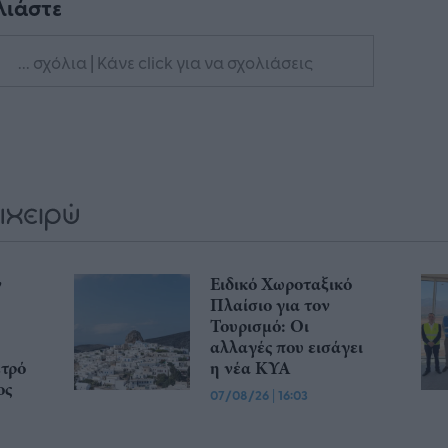
λιάστε
... σχόλια
| Κάνε click για να σχολιάσεις
ν
Ειδικό Χωροταξικό
Πλαίσιο για τον
Τουρισμό: Οι
αλλαγές που εισάγει
ετρό
η νέα ΚΥΑ
ος
07/08/26
|
16:03