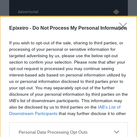
Advertorial
Epixeiro -
Do Not Process My Personal Information
Περισσότερα από το
If you wish to opt-out of the sale, sharing to third parties, or
processing of your personal or sensitive information for
targeted advertising by us, please use the below opt-out
Ταχιάος: Ξεκινούν από απόψε τα
section to confirm your selection. Please note that after your
δοκιμαστικά δρομολόγια της
opt-out request is processed you may continue seeing
επέκτασης του Μετρό
interest-based ads based on personal information utilized by
Θεσσαλονίκης προς την
us or personal information disclosed to third parties prior to
Καλαμαριά
your opt-out. You may separately opt-out of the further
disclosure of your personal information by third parties on the
07/08/26
|
16:44
IAB’s list of downstream participants. This information may
Ειδικό Χωροταξικό Πλαίσιο για
also be disclosed by us to third parties on the
IAB’s List of
τον Τουρισμό: Οι αλλαγές που
Downstream Participants
that may further disclose it to other
εισάγει η νέα ΚΥΑ
third parties.
07/08/26
|
16:03
Personal Data Processing Opt Outs