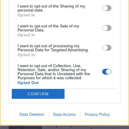
I want to opt-out of the Sharing of my
Υπεγράφη η σύμβαση για τα
personal data.
Opted In
Συστήματα Αεροναυτιλίας του
νέου Διεθνούς Αερολιμένα
I want to opt-out of the Sale of my
Ηρακλείου Κρήτης στο Καστέλλι
Personal Data.
Opted In
07/08/26
|
15:16
I want to opt-out of processing my
Δημόσιο: Άκυρες από 1η
Personal Data for Targeted Advertising.
Οκτωβρίου οι εγκύκλιοι που δεν
Opted In
θα αναρτώνται στις ιστοσελίδες
των φορέων
I want to opt-out of Collection, Use,
Retention, Sale, and/or Sharing of my
Personal Data that Is Unrelated with the
07/08/26
|
13:52
Purposes for which it was collected.
Opted Out
Ξεκινούν τα δοκιμαστικά
δρομολόγια της επέκτασης του
CONFIRM
Μετρό Θεσσαλονίκης προς την
Καλαμαριά
07/08/26
|
13:10
Data Deletion
Data Access
Privacy Policy
Μετρό Αθήνας: Στο τελικό στάδιο