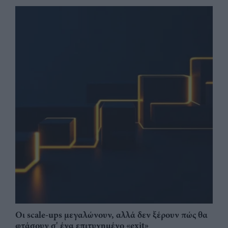
Οι scale-ups μεγαλώνουν, αλλά δεν ξέρουν πώς θα
φτάσουν σ' ένα επιτυχημένο «exit»