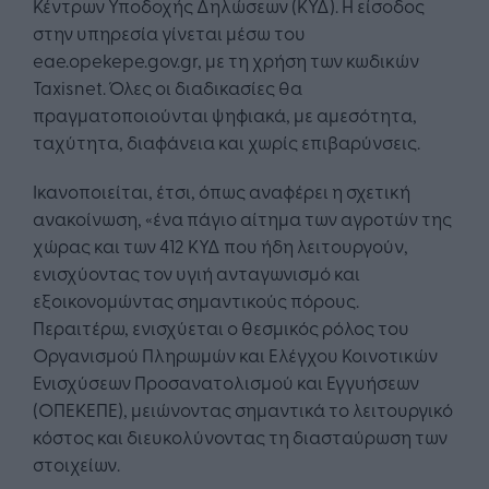
Κέντρων Υποδοχής Δηλώσεων (ΚΥΔ). Η είσοδος
στην υπηρεσία γίνεται μέσω του
eae.opekepe.gov.gr, με τη χρήση των κωδικών
Taxisnet. Όλες οι διαδικασίες θα
πραγματοποιούνται ψηφιακά, με αμεσότητα,
ταχύτητα, διαφάνεια και χωρίς επιβαρύνσεις.
Ικανοποιείται, έτσι, όπως αναφέρει η σχετική
ανακοίνωση, «ένα πάγιο αίτημα των αγροτών της
χώρας και των 412 ΚΥΔ που ήδη λειτουργούν,
ενισχύοντας τον υγιή ανταγωνισμό και
εξοικονομώντας σημαντικούς πόρους.
Περαιτέρω, ενισχύεται ο θεσμικός ρόλος του
Οργανισμού Πληρωμών και Ελέγχου Κοινοτικών
Ενισχύσεων Προσανατολισμού και Εγγυήσεων
(ΟΠΕΚΕΠΕ), μειώνοντας σημαντικά το λειτουργικό
κόστος και διευκολύνοντας τη διασταύρωση των
στοιχείων.