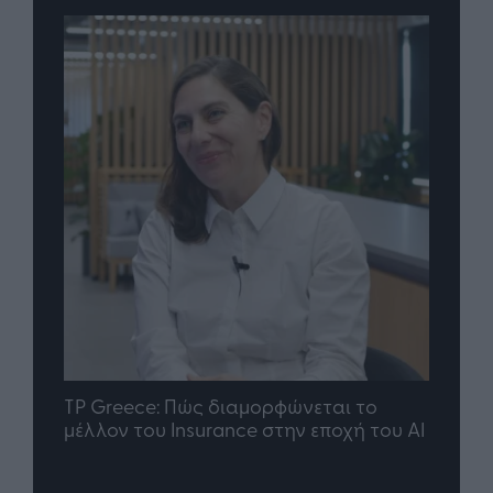
nd.gr
TP Greece: Πώς διαμορφώνεται το
Η ομ
άθε
μέλλον του Insurance στην εποχή του AI
σου 