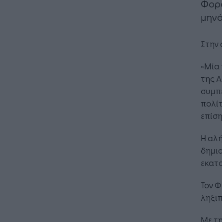
Φορο
μηνό
Στην 
«Μία
της Α
συμπ
πολίτ
επίσ
Η αλή
δημιο
εκατ
Τον Φ
Η 
ληξιπ
λε
επ
Με τη