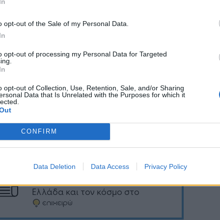
In
 τη δυνατότητα στους πολίτες να
εραιώσουν τις οφειλές τους.
o opt-out of the Sale of my Personal Data.
In
έρνηση διευκολύνει και θα συνεχίσει να
ολύνει τους πολίτες.»
to opt-out of processing my Personal Data for Targeted
ing.
In
o opt-out of Collection, Use, Retention, Sale, and/or Sharing
ersonal Data that Is Unrelated with the Purposes for which it
Ακολουθήστε το
στο
lected.
Out
Google News
και μάθετε πρώτοι
όλα τα επιχειρηματικά νέα
CONFIRM
Data Deletion
Data Access
Privacy Policy
Δείτε όλες τις τελευταίες
επιχειρηματικές
Ειδήσεις
από την
Ελλάδα και τον κόσμο στο