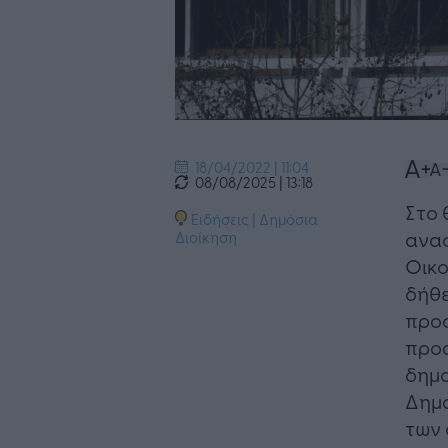
18/04/2022 | 11:04
08/08/2025 | 13:18
Στο 
Ειδήσεις
|
Δημόσια
αναφ
Διοίκηση
Οικο
δήθε
προς
προα
δημο
Δημο
των 