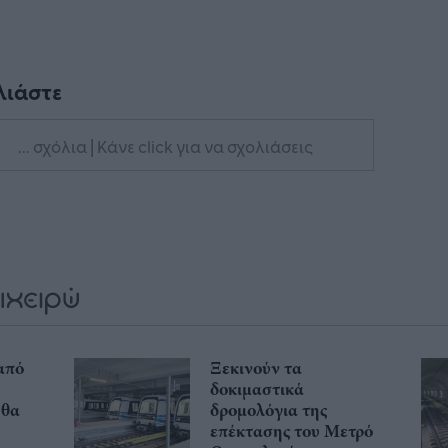
λιάστε
... σχόλια
| Κάνε click για να σχολιάσεις
από
Ξεκινούν τα
δοκιμαστικά
 θα
δρομολόγια της
επέκτασης του Μετρό