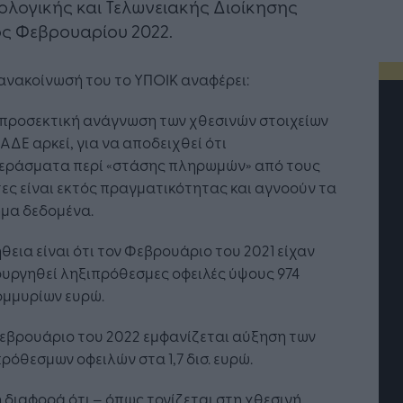
λογικής και Τελωνειακής Διοίκησης
ς Φεβρουαρίου 2022.
ανακοίνωσή του το ΥΠΟΙΚ αναφέρει:
 προσεκτική ανάγνωση των χθεσινών στοιχείων
ΑΔΕ αρκεί, για να αποδειχθεί ότι
εράσματα περί «στάσης πληρωμών» από τους
ες είναι εκτός πραγματικότητας και αγνοούν τα
ημα δεδομένα.
θεια είναι ότι τον Φεβρουάριο του 2021 είχαν
υργηθεί ληξιπρόθεσμες οφειλές ύψους 974
ομμυρίων ευρώ.
εβρουάριο του 2022 εμφανίζεται αύξηση των
Τεχνητή Νοημοσύνη: το νέο
Οι προσλήψεις αλλάζουν
ρόθεσμων οφειλών στα 1,7 δισ. ευρώ.
ιτουργικό σύστημα της
Jobfind.gr ως στρατηγικ
ιχείρησης
«σύμμαχος» για κάθε
 διαφορά ότι – όπως τονίζεται στη χθεσινή