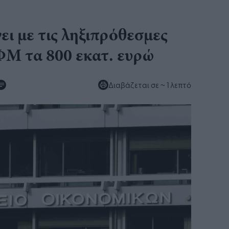
ει με τις ληξιπρόθεσμες
ΦΜ τα 800 εκατ. ευρώ​
Διαβάζεται σε
~ 1 λεπτό