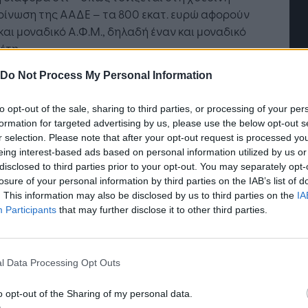
επιχείρηση και εργαζόμε
οίνωση της ΑΑΔΕ – τα 800 εκατ. ευρώ αφορούν
και μοναδικό Α.Φ.Μ., δηλαδή έναν και μοναδικό
έτη.
Do Not Process My Personal Information
ώς, εάν αφαιρεθεί το συγκεκριμένο ποσό, οι
ρόθεσμες οφειλές κινούνται ακριβώς στα ίδια
to opt-out of the sale, sharing to third parties, or processing of your per
ρυσι επίπεδα.
formation for targeted advertising by us, please use the below opt-out s
r selection. Please note that after your opt-out request is processed y
έον, με βάση την επίσημη ενημέρωση της ΑΑΔΕ,
eing interest-based ads based on personal information utilized by us or
δίμηνο Ιανουαρίου-Φεβρουαρίου 2022
disclosed to third parties prior to your opt-out. You may separately opt-
ράχθηκαν από ληξιπρόθεσμα χρέη 73 εκατ. ευρώ
losure of your personal information by third parties on the IAB’s list of
σότερα από την αντίστοιχη περυσινή περίοδο.
. This information may also be disclosed by us to third parties on the
IA
Participants
that may further disclose it to other third parties.
τε, το πλαίσιο ρύθμισης των 120 δόσεων, η
τότητα επανένταξης σε αυτή για όσους την
ν στη διάρκεια της πανδημίας και το νέο
l Data Processing Opt Outs
ιο ρυθμίσεων των 36 ή 72 δόσεων για τις οφειλές
δημιουργήθηκαν στην περίοδο της πανδημίας,
o opt-out of the Sharing of my personal data.