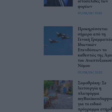
ιστοσελίδες των
φορέων
07/08/26
|
13:52
Προκηρύσσεται
σήμερα από τη
Γενική Γραμματεί
Ιδιωτικών
Επενδύσεων το
καθεστώς της Άμ
του Αναπτυξιακού
Νόμου
07/08/26
|
12:02
Σαμοθράκη: Σε
λειτουργία η
πλατφόρμα
myBusinessSuppo
για το ειδικό
πρόγραμμα στήρι