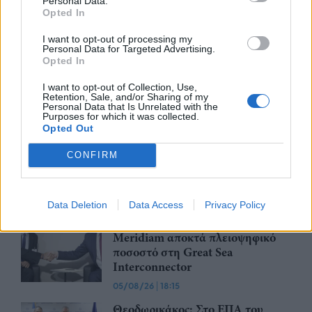
Personal Data.
Opted In
Υποβλήθηκε επισήμως το αίτημα
ενεργοποίησης της ρήτρας
I want to opt-out of processing my
Personal Data for Targeted Advertising.
διαφυγής για την ενίσχυση της
Opted In
ενεργειακής ανθεκτικότητας
06/08/26
|
12:57
I want to opt-out of Collection, Use,
Retention, Sale, and/or Sharing of my
Personal Data that Is Unrelated with the
Μητσοτάκης – Αγγελούδης: Στο
Purposes for which it was collected.
Opted Out
«τραπέζι» η ανάπλαση της ΔΕΘ
και το χρονοδιάγραμμα του
CONFIRM
μεγάλου έργου
06/08/26
|
10:50
Data Deletion
Data Access
Privacy Policy
Γαλλική συμμετοχή στη
διασύνδεση Ελλάδας–Κύπρου: Η
Meridiam αποκτά πλειοψηφικό
ποσοστό στη Great Sea
Interconnector
05/08/26
|
18:15
Θεοδωρικάκος: Στο ΕΠΑ του