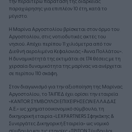
την περαιτέρω παράταση της διάρκειας
παραχώρησης για επιπλέον 10 έτη, κατά το
μέγιστο.
Η Μαρίνα Αργοστολίου βρίσκεται στον όρμο του
Αργοστολίου, στις νοτιοδυτικές ακτές του
νησιού. Απέχει περίπου 11 χιλιόμετρα από τον
Διεθνή αερολιμένα Κεφαλονιάς «Άννα Πολλάτου».
Η δυναμικότητά της εκτιμάται σε 174 θέσεις με τη
χερσαία δυναμικότητα της μαρίνας να ανέρχεται
σε περίπου 110 σκάφη.
Στον διαγωνισμό για την αξιοποίηση της Μαρίνας
Αργοστολίου, το ΤΑΙΠΕΔ έχει ορίσει την εταιρεία
«KANTOR ΣΥΜΒΟΥΛΟΙ ΕΠΙΧΕΙΡΗΣΕΩΝ ΕΛΛΑΔΑΣ
Α.Ε.» ως χρηματοοικονομικό σύμβουλο, τη
δικηγορική εταιρία «LEXPARTNERS Σφηκάκης &
Συνεργάτες Δικηγορική Εταιρεία» ως νομικό
σύμβουλο και τις εταιρίες «ΤΡΙΤΩΝ Σύμβουλοι