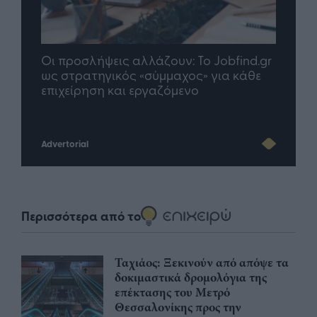
nd.gr
TP Greece: Πώς διαμορφώνεται το
Η ομ
άθε
μέλλον του Insurance στην εποχή του AI
σου 
Advertorial
Περισσότερα από το
Ταχιάος: Ξεκινούν από απόψε τα
δοκιμαστικά δρομολόγια της
επέκτασης του Μετρό
Θεσσαλονίκης προς την