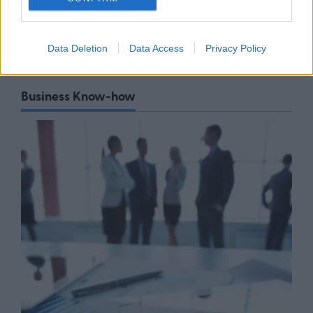
07/08/26
|
10:58
Data Deletion
Data Access
Privacy Policy
Business Know-how