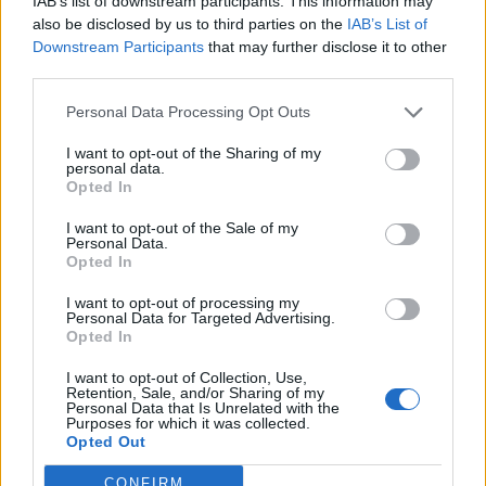
IAB’s list of downstream participants. This information may
Ξεκινούν τα δοκιμαστικά
also be disclosed by us to third parties on the
IAB’s List of
δρομολόγια της επέκτασης του
Downstream Participants
that may further disclose it to other
Μετρό Θεσσαλονίκης προς την
third parties.
Καλαμαριά
Personal Data Processing Opt Outs
07/08/26
|
13:10
I want to opt-out of the Sharing of my
Μετρό Αθήνας: Στο τελικό στάδιο
personal data.
η αντικατάσταση σιδηροτροχιών
Opted In
στις Γραμμές 2 και 3 - Το έργο
ολοκληρώνεται 5 μήνες νωρίτερα
I want to opt-out of the Sale of my
Personal Data.
07/08/26
|
12:13
Opted In
Προκηρύσσεται σήμερα από τη
I want to opt-out of processing my
Personal Data for Targeted Advertising.
Γενική Γραμματεία Ιδιωτικών
Opted In
Επενδύσεων το καθεστώς της
Άμυνας του Αναπτυξιακού Νόμου
I want to opt-out of Collection, Use,
Retention, Sale, and/or Sharing of my
07/08/26
|
12:02
Personal Data that Is Unrelated with the
Purposes for which it was collected.
Opted Out
Πάνω από 1.500 έλεγχοι σε
περισσότερες από 300 παραλίες
CONFIRM