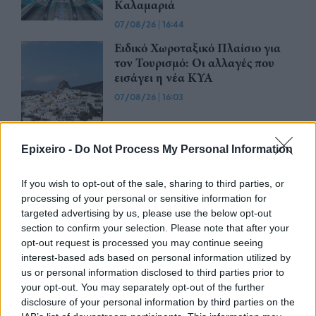
Καλαμαριά
07/08/26
|
16:44
Ειδικό Χωροταξικό Πλαίσιο για
τον Τουρισμό: Οι αλλαγές που
εισάγει η νέα ΚΥΑ
07/08/26
|
16:03
Υπεγράφη η σύμβαση για τα
Epixeiro -
Do Not Process My Personal Information
Συστήματα Αεροναυτιλίας του
νέου Διεθνούς Αερολιμένα
Ηρακλείου Κρήτης στο Καστέλλι
If you wish to opt-out of the sale, sharing to third parties, or
processing of your personal or sensitive information for
07/08/26
|
15:16
targeted advertising by us, please use the below opt-out
section to confirm your selection. Please note that after your
Δημόσιο: Άκυρες από 1η
opt-out request is processed you may continue seeing
Οκτωβρίου οι εγκύκλιοι που δεν
interest-based ads based on personal information utilized by
θα αναρτώνται στις ιστοσελίδες
us or personal information disclosed to third parties prior to
των φορέων
your opt-out. You may separately opt-out of the further
07/08/26
|
13:52
disclosure of your personal information by third parties on the