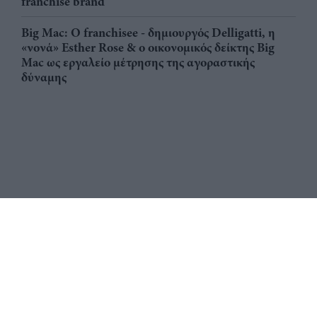
franchise brand
Big Mac: Ο franchisee - δημιουργός Delligatti, η
«νονά» Esther Rose & ο οικονομικός δείκτης Big
Mac ως εργαλείο μέτρησης της αγοραστικής
δύναμης