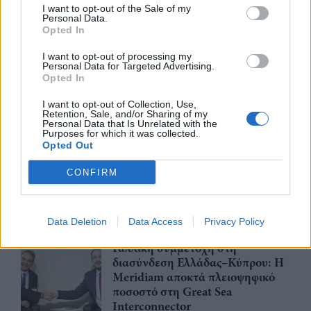
αναβάθμιση του Αεροδρομίου
I want to opt-out of the Sale of my
Πάρου
Personal Data.
Opted In
06/08/26
|
13:11
I want to opt-out of processing my
Υποβλήθηκε επισήμως το αίτημα
Personal Data for Targeted Advertising.
ενεργοποίησης της ρήτρας
Opted In
διαφυγής για την ενίσχυση της
I want to opt-out of Collection, Use,
ενεργειακής ανθεκτικότητας
Retention, Sale, and/or Sharing of my
Personal Data that Is Unrelated with the
06/08/26
|
12:57
Purposes for which it was collected.
Opted Out
Μητσοτάκης – Αγγελούδης: Στο
«τραπέζι» η ανάπλαση της ΔΕΘ
CONFIRM
και το χρονοδιάγραμμα του
μεγάλου έργου
06/08/26
|
10:50
Data Deletion
Data Access
Privacy Policy
Γαλλική συμμετοχή στη
διασύνδεση Ελλάδας–Κύπρου: Η
Meridiam αποκτά πλειοψηφικό
ποσοστό στη Great Sea
Interconnector