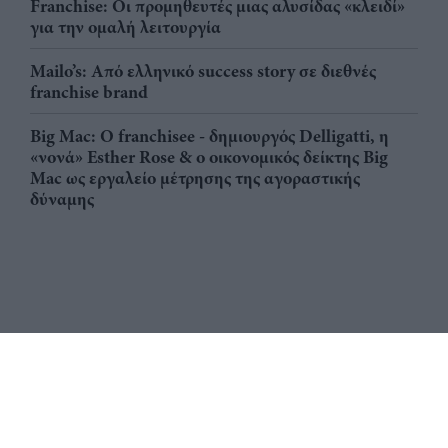
Franchise: Οι προμηθευτές μιας αλυσίδας «κλειδί»
για την ομαλή λειτουργία
Mailo’s: Από ελληνικό success story σε διεθνές
franchise brand
Big Mac: Ο franchisee - δημιουργός Delligatti, η
«νονά» Esther Rose & ο οικονομικός δείκτης Big
Mac ως εργαλείο μέτρησης της αγοραστικής
δύναμης