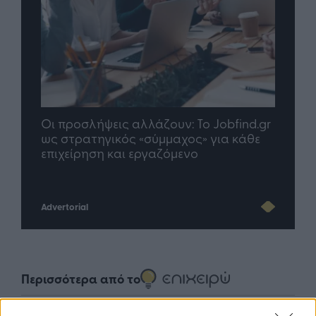
 προσλήψεις αλλάζουν: To Jobfind.gr
TP Greece: Π
 στρατηγικός «σύμμαχος» για κάθε
μέλλον του In
ιχείρηση και εργαζόμενο
Advertorial
Περισσότερα από το