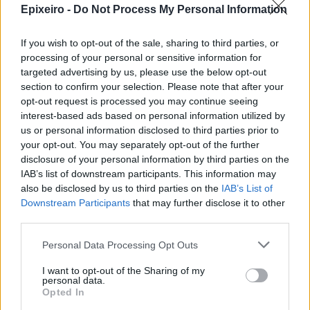
ΔΕΘ: Εξασφαλίστηκε
Epixeiro -
Do Not Process My Personal Information
χρηματοδότηση 204,6 εκατ. ευρώ
από το Εθνικό Πρόγραμμα
If you wish to opt-out of the sale, sharing to third parties, or
Ανάπτυξης για την ανάπλαση
processing of your personal or sensitive information for
06/08/26
|
18:12
targeted advertising by us, please use the below opt-out
section to confirm your selection. Please note that after your
Σαμοθράκη: Σε λειτουργία η
opt-out request is processed you may continue seeing
πλατφόρμα myBusinessSupport
interest-based ads based on personal information utilized by
για το ειδικό πρόγραμμα στήριξης
us or personal information disclosed to third parties prior to
επιχειρήσεων
your opt-out. You may separately opt-out of the further
disclosure of your personal information by third parties on the
06/08/26
|
18:07
IAB’s list of downstream participants. This information may
also be disclosed by us to third parties on the
IAB’s List of
Δυτική Αττική: Έργα
Downstream Participants
that may further disclose it to other
αποκατάστασης 113.000
third parties.
στρεμμάτων μετά την πυρκαγιά –
Παρεμβάσεις πριν τον χειμώνα
Personal Data Processing Opt Outs
06/08/26
|
15:26
I want to opt-out of the Sharing of my
personal data.
Χρ. Δήμας: Στο Εθνικό
Opted In
Πρόγραμμα Ανάπτυξης η