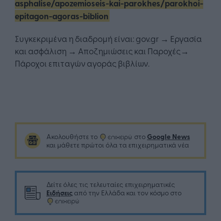
asphalise/apozemioseis-kai-parokhes/parokhoi-
epitagon-agoras-biblion
Συγκεκριμένα η διαδρομή είναι: gov.gr → Εργασία
και ασφάλιση → Αποζημιώσεις και Παροχές→
Πάροχοι επιταγών αγοράς βιβλίων.
Google News
Ακολουθήστε το
στο
και μάθετε πρώτοι όλα τα επιχειρηματικά νέα
Δείτε όλες τις τελευταίες επιχειρηματικές
Ειδήσεις
από την Ελλάδα και τον κόσμο στο