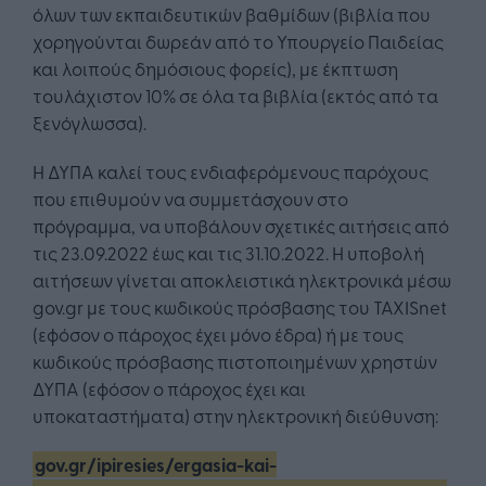
όλων των εκπαιδευτικών βαθμίδων (βιβλία που
χορηγούνται δωρεάν από το Υπουργείο Παιδείας
και λοιπούς δημόσιους φορείς), με έκπτωση
τουλάχιστον 10% σε όλα τα βιβλία (εκτός από τα
ξενόγλωσσα).
Η ΔΥΠΑ καλεί τους ενδιαφερόμενους παρόχους
που επιθυμούν να συμμετάσχουν στο
πρόγραμμα, να υποβάλουν σχετικές αιτήσεις από
τις 23.09.2022 έως και τις 31.10.2022. Η υποβολή
αιτήσεων γίνεται αποκλειστικά ηλεκτρονικά μέσω
gov.gr με τους κωδικούς πρόσβασης του TAXISnet
(εφόσον ο πάροχος έχει μόνο έδρα) ή με τους
κωδικούς πρόσβασης πιστοποιημένων χρηστών
ΔΥΠΑ (εφόσον ο πάροχος έχει και
υποκαταστήματα) στην ηλεκτρονική διεύθυνση:
gov.gr/ipiresies/ergasia-kai-