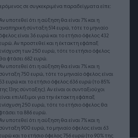
ρόμενος σε συγκεκριμένα παραδείγματα είπε:
Αν υποτεθεί ότι η αύξηση θα είναι 7% και η
αναπηρική σύνταξη 514 ευρώ, τότε το μηνιαίο
όφελος είναι 36 ευρώ και το ετήσιο όφελος 432
ευρώ. Αν προστεθεί και η έκτακτη εφάπαξ
ενίσχυση των 250 ευρώ, τότε το ετήσιο όφελος
θα φτάσει 682 ευρώ.
Αν υποτεθεί ότι η αύξηση θα είναι 7% και η
σύνταξη 750 ευρώ, τότε το μηνιαίο όφελος είναι
53 ευρώ και το ετήσιο όφελος 636 ευρώ (το 85%
τή Νοημοσύνη: το νέο
Οι προσλήψεις αλλάζουν: To
της 13ης σύνταξης). Αν είναι οι συνταξιούχοι
γικό σύστημα της
Jobfind.gr ως στρατηγικός
είναι επιλέξιμοι για την έκτακτη εφάπαξ
ησης
«σύμμαχος» για κάθε
επιχείρηση και εργαζόμενο
ενίσχυση 250 ευρώ, τότε το ετήσιο όφελος θα
φτάσει τα 886 ευρώ.
Αν υποτεθεί ότι η αύξηση θα είναι 7% και η
σύνταξη 900 ευρώ, το μηνιαίο όφελος είναι 63
ευρώ και το ετήσιο όφελος 756 ευρώ (το 90% της