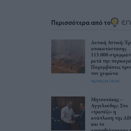
Περισσότερα από το
Δυτική Αττική: Έ
αποκατάστασης
113.000 στρεμμά
μετά την πυρκαγι
Παρεμβάσεις πρι
τον χειμώνα
06/08/26
|
15:26
Μητσοτάκης –
Αγγελούδης: Στο
«τραπέζι» η
ανάπλαση της Δ
και το
χρονοδιάγραμμα 