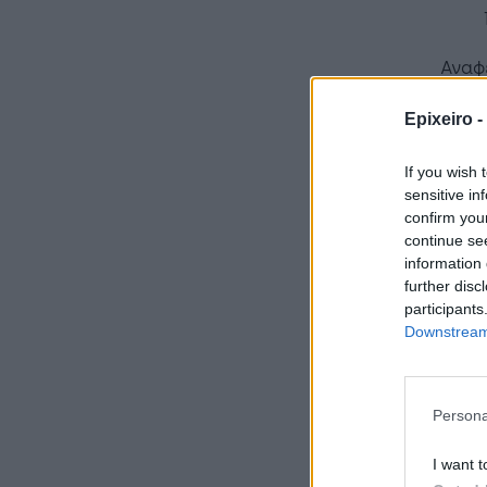
Αναφ
ακόμη
διαδο
Epixeiro -
λυθεί
If you wish 
sensitive in
confirm you
continue se
information 
further disc
participants
Downstream 
πηγή
Persona
I want t