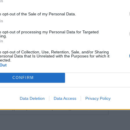
In
Google News
και μάθετε πρώτοι
όλα τα επιχειρηματικά νέα
o opt-out of the Sale of my Personal Data.
In
to opt-out of processing my Personal Data for Targeted
Δείτε όλες τις τελευταίες
ing.
επιχειρηματικές
Ειδήσεις
από την
In
Ελλάδα και τον κόσμο στο
o opt-out of Collection, Use, Retention, Sale, and/or Sharing
ersonal Data that Is Unrelated with the Purposes for which it
lected.
Out
CONFIRM
λιάστε
Data Deletion
Data Access
Privacy Policy
... σχόλια
| Κάνε click για να σχολιάσεις