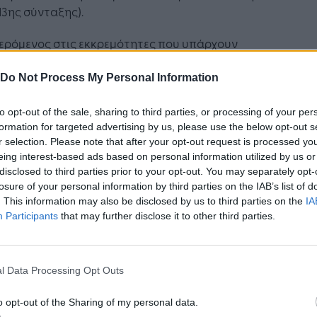
13ης σύνταξης).
ερόμενος στις εκκρεμότητες που υπάρχουν
 σχετικά με τον υπολογισμό της παράλληλης
χικής ασφάλισης, είπε ότι μέχρι 31/12 θα έχει
Do Not Process My Personal Information
 το πρόβλημα αυτό.
to opt-out of the sale, sharing to third parties, or processing of your per
Μέσα στις επόμενες εβδομάδες θα έχει
formation for targeted advertising by us, please use the below opt-out s
r selection. Please note that after your opt-out request is processed y
ολοκληρωθεί η εκκαθάριση όλων των κύριων
eing interest-based ads based on personal information utilized by us or
συντάξεων, διαβεβαίωσε.
disclosed to third parties prior to your opt-out. You may separately opt-
Παράλληλα έχει ξεκινήσει και η αποκλιμάκωση
losure of your personal information by third parties on the IAB’s list of
των επικουρικών συντάξεων, είπε.
. This information may also be disclosed by us to third parties on the
IA
Participants
that may further disclose it to other third parties.
:
ertnews.gr
l Data Processing Opt Outs
o opt-out of the Sharing of my personal data.
Ακολουθήστε το
στο