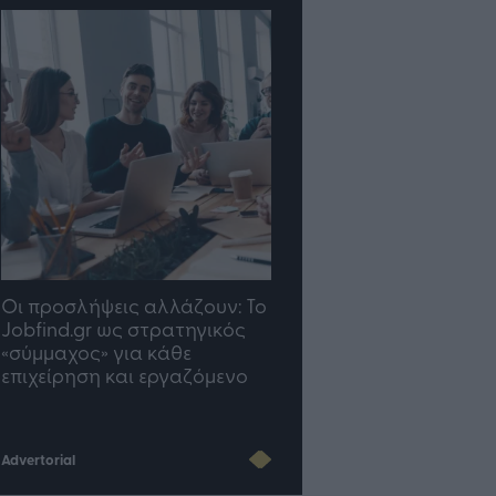
TP Greece: Πώς
Η ομάδα σου μεγαλώνε
διαμορφώνεται το μέλλον
γραφείο σου ακολουθε
του Insurance στην εποχή
του AI
Advertorial