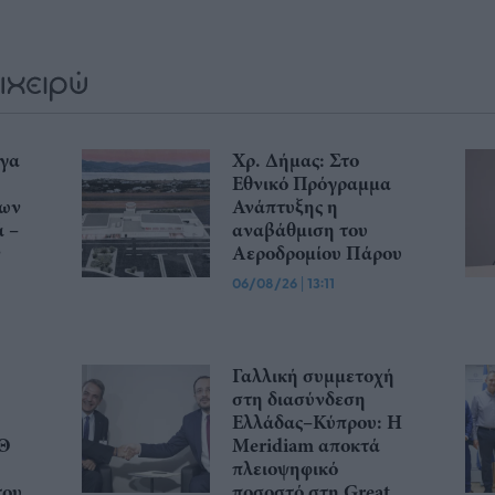
ργα
Χρ. Δήμας: Στο
Εθνικό Πρόγραμμα
των
Ανάπτυξης η
ά –
αναβάθμιση του
ν
Αεροδρομίου Πάρου
06/08/26
|
13:11
Γαλλική συμμετοχή
στη διασύνδεση
Ελλάδας–Κύπρου: Η
ΕΘ
Meridiam αποκτά
πλειοψηφικό
του
ποσοστό στη Great