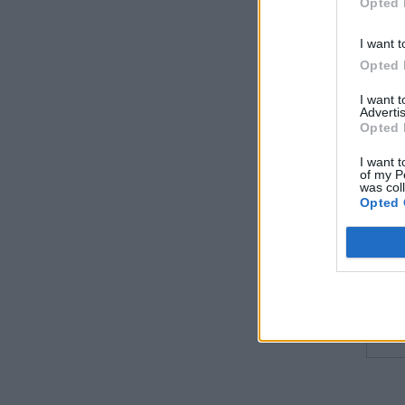
Opted 
I want t
Opted 
I want 
Advertis
Opted 
I want t
of my P
was col
Opted 
Σχο