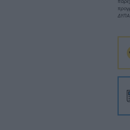
παρέχ
προγρ
ΔΥΠΑ