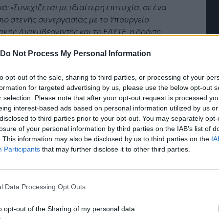
κά:
«Συνεχίζεται με ιδιαίτερη επιτυχία, σε ένα
ιο στενής συνεργασίας με το Υπουργείο
κής Διακυβέρνησης και το ΕΔΥΤΕ, η δράση
 Evia-Samos Pass. Η τέταρτη και τελευταία φάση,
Do Not Process My Personal Information
φορά τον μήνα Οκτώβριο, ξεκινά με την
τή Νοημοσύνη: το νέο
Οι προσλήψεις αλλάζουν: To
λή αιτήσεων από τις 26 Σεπτεμβρίου. Ήδη
γικό σύστημα της
Jobfind.gr ως στρατηγικός
to opt-out of the sale, sharing to third parties, or processing of your per
σότεροι από 26.400 δικαιούχοι (17.436 για τη
ησης
«σύμμαχος» για κάθε
formation for targeted advertising by us, please use the below opt-out s
α Εύβοια και 9.002 για τη Σάμο) έχουν προσθέσει
επιχείρηση και εργαζόμενο
r selection. Please note that after your opt-out request is processed y
ss
στο ψηφιακό πορτοφόλι τους, ενώ μέσω των
eing interest-based ads based on personal information utilized by us or
ν που έχουν διατεθεί έχουν διοχετευθεί
disclosed to third parties prior to your opt-out. You may separately opt-
σότερα από 4,3 εκατ. ευρώ στις τοπικές
losure of your personal information by third parties on the IAB’s list of
. This information may also be disclosed by us to third parties on the
IA
ομίες.
Participants
that may further disclose it to other third parties.
ρινίζεται ότι, το προϋπολογισθέν ποσό που δεν
μοποιήθηκε από τους δικαιούχους κατά τη
ρη φάση, τον μήνα Αύγουστο, θα αξιοποιηθεί
l Data Processing Opt Outs
τέταρτη φάση, μέσω της έκδοσης επιπλέον
o opt-out of the Sharing of my personal data.
ν έναντι όσων προβλέπονταν αρχικά. Ως εκ