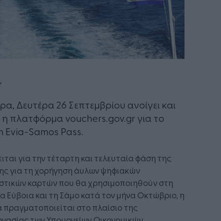
ρα, Δευτέρα 26 Σεπτεμβρίου ανοίγει και
 η πλατφόρμα vouchers.gov.gr για το
h Evia-Samos Pass.
ιται για την τέταρτη και τελευταία φάση της
ης για τη χορήγηση άυλων ψηφιακών
στικών καρτών που θα χρησιμοποιηθούν στη
α Εύβοια και τη Σάμο κατά τον μήνα Οκτώβριο, η
 πραγματοποιείται στο πλαίσιο της
ργασίας των Υπουργείων Οικονομικών,