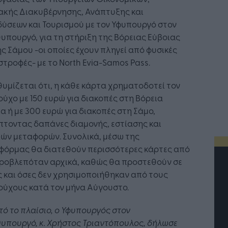
ακής Διακυβέρνησης, Ανάπτυξης και
ύσεων και Τουρισμού με τον Υφυπουργό στον
πουργό, για τη στήριξη της Βόρειας Εύβοιας
ης Σάμου -οι οποίες έχουν πληγεί από φυσικές
τροφές- με το North Evia-Samos Pass.
υμίζεται ότι, η κάθε κάρτα χρηματοδοτεί τον
ούχο με 150 ευρώ για διακοπές στη Βόρεια
α ή με 300 ευρώ για διακοπές στη Σάμο,
τοντας δαπάνες διαμονής, εστίασης και
ών μεταφορών. Συνολικά, μέσω της
φόρμας θα διατεθούν περισσότερες κάρτες από
προβλεπόταν αρχικά, καθώς θα προστεθούν σε
 και όσες δεν χρησιμοποιήθηκαν από τους
ούχους κατά τον μήνα Αύγουστο.
τό το πλαίσιο, ο Υφυπουργός στον
υπουργό, κ. Χρήστος Τριαντόπουλος, δήλωσε