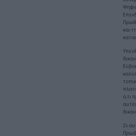
Ψηφι
Επενδ
Πρωθυ
και τ
κατασ
Υπενθ
δικαι
Εύβοι
καλύπ
τοπικ
πλατ
ό,τι 
αυτές
δικαι
Σε αυ
Πρωθ