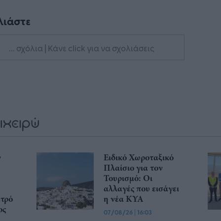
λιάστε
... σχόλια
| Κάνε click για να σχολιάσεις
ν
Ειδικό Χωροταξικό
Πλαίσιο για τον
Τουρισμό: Οι
αλλαγές που εισάγει
ετρό
η νέα ΚΥΑ
ος
07/08/26
|
16:03