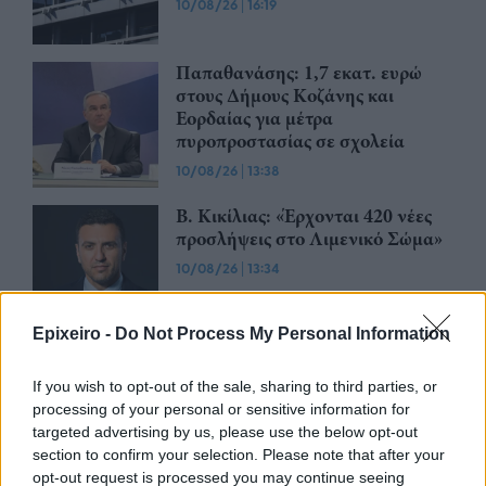
10/08/26
|
16:19
Παπαθανάσης: 1,7 εκατ. ευρώ
στους Δήμους Κοζάνης και
Εορδαίας για μέτρα
πυροπροστασίας σε σχολεία
10/08/26
|
13:38
Β. Κικίλιας: «Έρχονται 420 νέες
προσλήψεις στο Λιμενικό Σώμα»
10/08/26
|
13:34
Epixeiro -
Do Not Process My Personal Information
Καλαφάτης: «Έχουν δημιουργηθεί
20.000 νέες θέσεις εργασίας
If you wish to opt-out of the sale, sharing to third parties, or
υψηλής εξειδίκευσης τα
processing of your personal or sensitive information for
τελευταία επτά χρόνια στην
targeted advertising by us, please use the below opt-out
Ελλάδα»
section to confirm your selection. Please note that after your
opt-out request is processed you may continue seeing
10/08/26
|
11:14