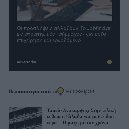
nd.gr
TP Greece: Πώς διαμορφώνεται το
Η ομ
άθε
μέλλον του Insurance στην εποχή του AI
σου 
Advertorial
Περισσότερα από το
Ταμείο Ανάκαμψης: Στην τελική
ευθεία η Ελλάδα για τα 6,7 δισ.
ευρώ – Η μάχη με τον χρόνο