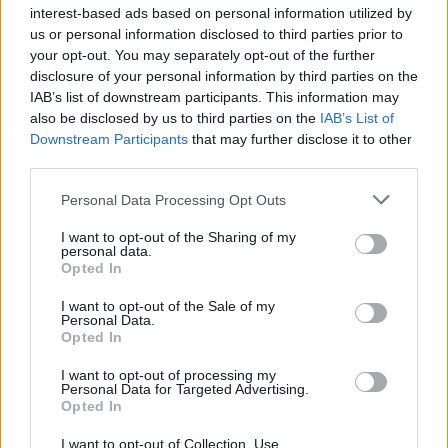
interest-based ads based on personal information utilized by
Τουρισμός για Όλους 2026: Από
us or personal information disclosed to third parties prior to
σήμερα η υποβολή αιτήσεων
your opt-out. You may separately opt-out of the further
χωρίς περιορισμό στο ΑΦΜ
disclosure of your personal information by third parties on the
10/08/26
|
10:54
IAB’s list of downstream participants. This information may
also be disclosed by us to third parties on the
IAB’s List of
Downstream Participants
that may further disclose it to other
Παράταση έως τις 30 Νοεμβρίου
third parties.
για περισσότερες από 400
επιχειρήσεις στο «Εξοικονομώ –
Personal Data Processing Opt Outs
Επιχειρώ» λόγω μεγάλης
I want to opt-out of the Sharing of my
απήχησης του προγράμματος
personal data.
Opted In
10/08/26
|
10:42
Ταχιάος: Ξεκινούν από απόψε τα
I want to opt-out of the Sale of my
Personal Data.
δοκιμαστικά δρομολόγια της
Opted In
επέκτασης του Μετρό
Θεσσαλονίκης προς την
I want to opt-out of processing my
Καλαμαριά
Personal Data for Targeted Advertising.
Opted In
07/08/26
|
16:44
I want to opt-out of Collection, Use,