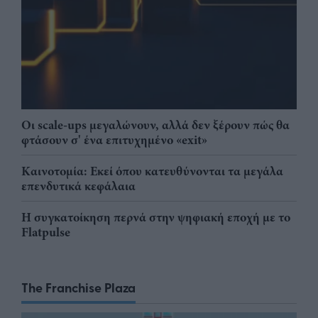
Οι scale-ups μεγαλώνουν, αλλά δεν ξέρουν πώς θα
φτάσουν σ' ένα επιτυχημένο «exit»
Καινοτομία: Εκεί όπου κατευθύνονται τα μεγάλα
επενδυτικά κεφάλαια
Η συγκατοίκηση περνά στην ψηφιακή εποχή με το
Flatpulse
The Franchise Plaza