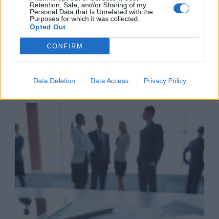
Ειδικό Χωροταξικό Πλαίσιο για
Retention, Sale, and/or Sharing of my
τον Τουρισμό: Οι αλλαγές που
Personal Data that Is Unrelated with the
Purposes for which it was collected.
εισάγει η νέα ΚΥΑ
Opted Out
07/08/26
|
16:03
CONFIRM
Data Deletion
Data Access
Privacy Policy
Business Know-how