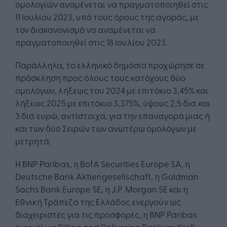
ομολογιών αναμένεται να πραγματοποιηθεί στις
11 Ιουλίου 2023, υπό τους όρους της αγοράς, με
τον διακανονισμό να αναμένεται να
πραγματοποιηθεί στις 18 Ιουλίου 2023.
Παράλληλα, το ελληνικό δημόσιο προχώρησε σε
πρόσκληση προς όλους τους κατόχους δύο
ομολόγων, λήξεως του 2024 με επιτόκιο 3,45% και
λήξεως 2025 με επιτόκιο 3,375%, ύψους 2,5 δισ. και
3 δισ. ευρώ, αντίστοιχα, για την επαναγορά μιας ή
και των δύο Σειρών των ανωτέρω ομολόγων με
μετρητά.
Η BNP Paribas, η BofA Securities Europe SA, η
Deutsche Bank Aktiengesellschaft, η Goldman
Sachs Bank Europe SE, η J.P. Morgan SE και η
Εθνική Τράπεζα της Ελλάδος ενεργούν ως
διαχειριστές για τις προσφορές, η BNP Paribas
ενεργεί ως Billing and Delivering Bank και Kroll