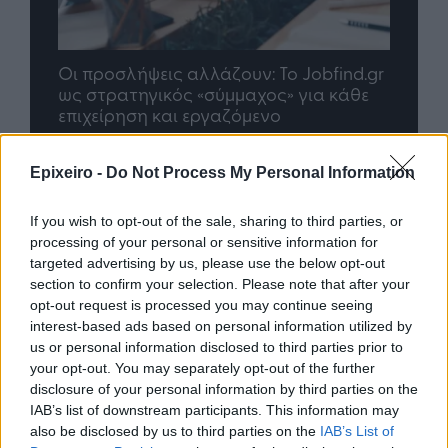
nd.gr
TP Greece: Πώς διαμορφώνεται το
Η ομ
άθε
μέλλον του Insurance στην εποχή του AI
σου 
Epixeiro -
Do Not Process My Personal Information
Advertorial
If you wish to opt-out of the sale, sharing to third parties, or
processing of your personal or sensitive information for
targeted advertising by us, please use the below opt-out
section to confirm your selection. Please note that after your
Περισσότερα από το
opt-out request is processed you may continue seeing
interest-based ads based on personal information utilized by
us or personal information disclosed to third parties prior to
Ταχιάος: Ξεκινούν από απόψε τα
your opt-out. You may separately opt-out of the further
δοκιμαστικά δρομολόγια της
disclosure of your personal information by third parties on the
επέκτασης του Μετρό
IAB’s list of downstream participants. This information may
Θεσσαλονίκης προς την
also be disclosed by us to third parties on the
IAB’s List of
Καλαμαριά