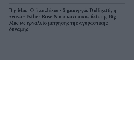
Big Mac: Ο franchisee - δημιουργός Delligatti, η
«νονά» Esther Rose & ο οικονομικός δείκτης Big
Mac ως εργαλείο μέτρησης της αγοραστικής
δύναμης