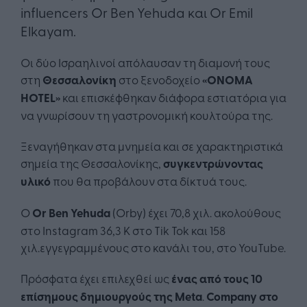
influencers Or Ben Yehuda και Or Emil
Elkayam.
Οι δύο Ισραηλινοί απόλαυσαν τη διαμονή τους
στη
Θεσσαλονίκη
στο ξενοδοχείο
«ONOMA
HOTEL»
και επισκέφθηκαν διάφορα εστιατόρια για
να γνωρίσουν τη γαστρονομική κουλτούρα της.
Ξεναγήθηκαν στα μνημεία και σε χαρακτηριστικά
σημεία της Θεσσαλονίκης,
συγκεντρώνοντας
υλικό
που θα προβάλουν στα δίκτυά τους.
O
Or Ben Yehuda
(Orby) έχει 70,8 χιλ. ακολούθους
στο Instagram 36,3 K στο Tik Tok και 158
χιλ.εγγεγραμμένους στο κανάλι του, στο YouTube.
Πρόσφατα έχει επιλεχθεί ως
ένας από τους
10
επίσημους δημιουργούς της Meta
.
Company στο