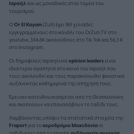
Ισραήλ
και ως μοναδικός στον τομέα του
τουρισμού.
Ο
Or El Kayam
(Zuti) έχει 189 χιλιάδες
εγγεγραμμένους στο κανάλι του OrZuti.TV στο
youtube, 364.6K ακολούθους στο Tik Tok και 56,3 Κ
στο Instagram.
Οι δημοφιλείς Ισραηλινοί
opinion leaders
είναι
ιδιαίτεροι αγαπητοί στο κοινό του Ισραήλ που
τους ακολουθεί και τους παρακολουθεί φανατικά
αυξάνοντας καθημερινά της απήχησή τους.
Έμειναν κατενθουσιασμένοι από τη Θεσσαλονίκη
και σκοπεύουν να επαναλάβουν το ταξίδι τους.
Λαμβάνοντας υπόψιν τα στατιστικά στοιχεία της
Fraport
για το
αεροδρόμιο Μακεδονία
οι
ταξιδιώτες από το Ισραήλ
αυξάνονται συνεχώς