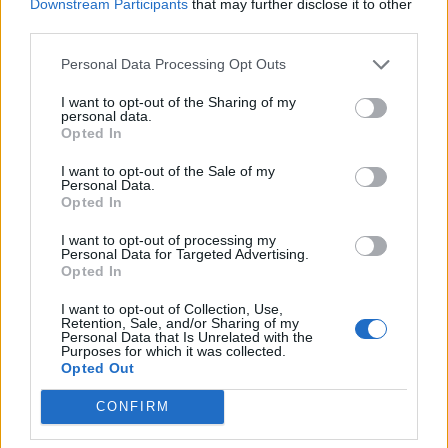
Downstream Participants
that may further disclose it to other
07/08/26
|
16:44
third parties.
Ειδικό Χωροταξικό Πλαίσιο για
Personal Data Processing Opt Outs
τον Τουρισμό: Οι αλλαγές που
εισάγει η νέα ΚΥΑ
I want to opt-out of the Sharing of my
personal data.
07/08/26
|
16:03
Opted In
I want to opt-out of the Sale of my
Υπεγράφη η σύμβαση για τα
Personal Data.
Opted In
Συστήματα Αεροναυτιλίας του
νέου Διεθνούς Αερολιμένα
I want to opt-out of processing my
Ηρακλείου Κρήτης στο Καστέλλι
Personal Data for Targeted Advertising.
Opted In
07/08/26
|
15:16
I want to opt-out of Collection, Use,
Δημόσιο: Άκυρες από 1η
Retention, Sale, and/or Sharing of my
Personal Data that Is Unrelated with the
Οκτωβρίου οι εγκύκλιοι που δεν
Purposes for which it was collected.
θα αναρτώνται στις ιστοσελίδες
Opted Out
των φορέων
CONFIRM
07/08/26
|
13:52