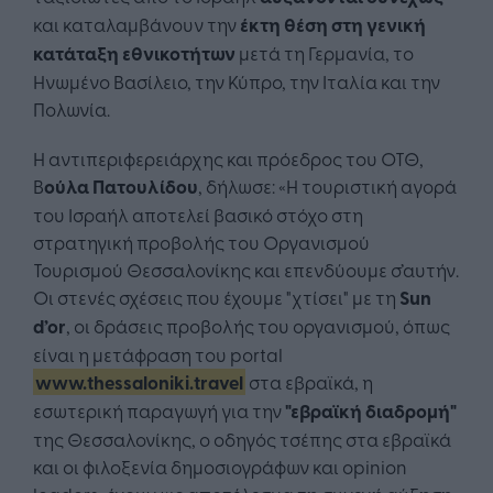
και καταλαμβάνουν την
έκτη θέση στη γενική
κατάταξη εθνικοτήτων
μετά τη Γερμανία, το
Ηνωμένο Βασίλειο, την Κύπρο, την Ιταλία και την
Πολωνία.
Η αντιπεριφερειάρχης και πρόεδρος του ΟΤΘ,
Β
ούλα Πατουλίδου
, δήλωσε: «Η τουριστική αγορά
του Ισραήλ αποτελεί βασικό στόχο στη
στρατηγική προβολής του Οργανισμού
Τουρισμού Θεσσαλονίκης και επενδύουμε σ’αυτήν.
Οι στενές σχέσεις που έχουμε "χτίσει" με τη
Sun
d’or
, οι δράσεις προβολής του οργανισμού, όπως
είναι η μετάφραση του portal
www.thessaloniki.travel
στα εβραϊκά, η
εσωτερική παραγωγή για την
"εβραϊκή διαδρομή"
της Θεσσαλονίκης, ο οδηγός τσέπης στα εβραϊκά
και οι φιλοξενία δημοσιογράφων και opinion