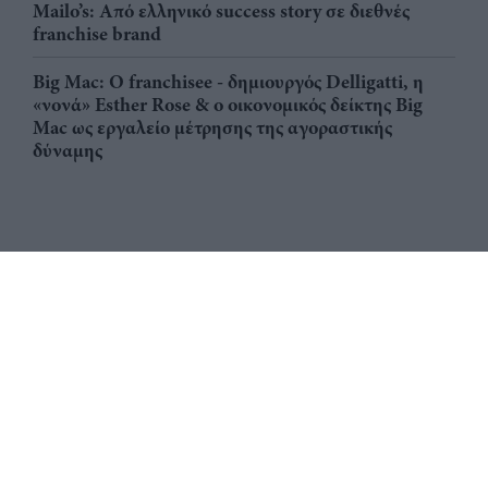
Mailo’s: Από ελληνικό success story σε διεθνές
franchise brand
Big Mac: Ο franchisee - δημιουργός Delligatti, η
«νονά» Esther Rose & ο οικονομικός δείκτης Big
Mac ως εργαλείο μέτρησης της αγοραστικής
δύναμης