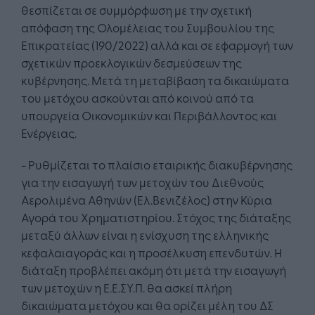
θεσπίζεται σε συμμόρφωση με την σχετική
απόφαση της Ολομέλειας του Συμβουλίου της
Επικρατείας (190/2022) αλλά και σε εφαρμογή των
σχετικών προεκλογικών δεσμεύσεων της
κυβέρνησης. Μετά τη μεταβίβαση τα δικαιώματα
του μετόχου ασκούνται από κοινού από τα
υπουργεία Οικονομικών και Περιβάλλοντος και
Ενέργειας.
- Ρυθμίζεται το πλαίσιο εταιρικής διακυβέρνησης
για την εισαγωγή των μετοχών του Διεθνούς
Αερολιμένα Αθηνών (Ελ.Βενιζέλος) στην Κύρια
Αγορά του Χρηματιστηρίου. Στόχος της διάταξης
μεταξύ άλλων είναι η ενίσχυση της ελληνικής
κεφαλαιαγοράς και η προσέλκυση επενδυτών. Η
διάταξη προβλέπει ακόμη ότι μετά την εισαγωγή
των μετοχών η Ε.Ε.ΣΥ.Π. θα ασκεί πλήρη
δικαιώματα μετόχου και θα ορίζει μέλη του ΔΣ