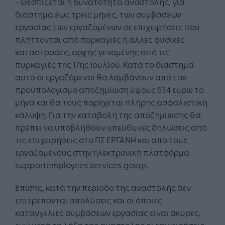
- Θεσπίζεται η δυνατότητα αναστολής, για
διάστημα έως τρεις μήνες, των συμβάσεων
εργασίας των εργαζομένων σε επιχειρήσεις που
πλήττονται από πυρκαγιές ή άλλες φυσικές
καταστροφές, αρχής γενομένης από τις
πυρκαγιές της 17ης Ιουλίου. Κατά το διάστημα
αυτό οι εργαζόμενοι θα λαμβάνουν από τον
προϋπολογισμό αποζημίωση ύψους 534 ευρώ το
μήνα και θα τους παρέχεται πλήρης ασφαλιστική
κάλυψη. Για την καταβολή της αποζημίωσης θα
πρέπει να υποβληθούν υπεύθυνες δηλώσεις από
τις επιχειρήσεις στο ΠΣ ΕΡΓΑΝΗ και από τους
εργαζόμενους στην ηλεκτρονική πλατφόρμα
supportemployees.services.gov.gr.
Επίσης, κατά την περίοδο της αναστολής δεν
επιτρέπονται απολύσεις και οι όποιες
καταγγελίες συμβάσεων εργασίας είναι άκυρες,
ενώ μετά τη λήξη της αναστολής οι επιχειρήσεις