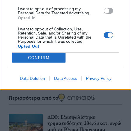
I want to opt-out of processing my
Personal Data for Targeted Advertising.
Opted In
I want to opt-out of Collection, Use,
nd.gr
TP Greece: Πώς διαμορφώνεται το
Η ομ
Retention, Sale, and/or Sharing of my
Personal Data that Is Unrelated with the
άθε
μέλλον του Insurance στην εποχή του AI
σου 
Purposes for which it was collected.
Opted Out
CONFIRM
Advertorial
Data Deletion
Data Access
Privacy Policy
Περισσότερα από το
ΔΕΘ: Εξασφαλίστηκε
χρηματοδότηση 204,6 εκατ. ευρώ
από το Εθνικό Πρόγραμμα