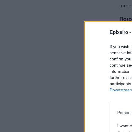
μπορ
Ποιο
υπο
Epixeiro -
If you wish 
sensitive in
confirm you
continue se
information 
further disc
participants
Downstream 
Persona
I want t