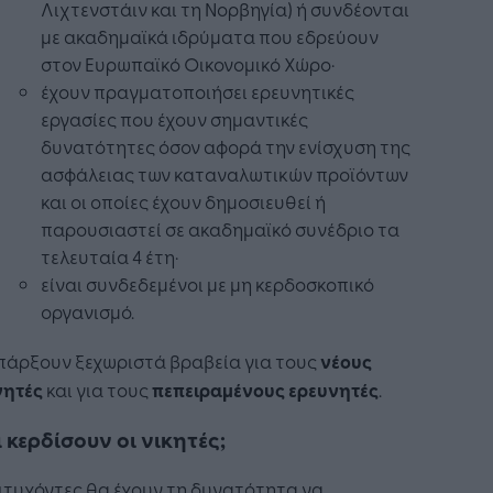
Λιχτενστάιν και τη Νορβηγία) ή συνδέονται
με ακαδημαϊκά ιδρύματα που εδρεύουν
στον Ευρωπαϊκό Οικονομικό Χώρο·
έχουν πραγματοποιήσει ερευνητικές
εργασίες που έχουν σημαντικές
δυνατότητες όσον αφορά την ενίσχυση της
ασφάλειας των καταναλωτικών προϊόντων
και οι οποίες έχουν δημοσιευθεί ή
παρουσιαστεί σε ακαδημαϊκό συνέδριο τα
τελευταία 4 έτη·
είναι συνδεδεμένοι με μη κερδοσκοπικό
οργανισμό.
πάρξουν ξεχωριστά βραβεία για τους
νέους
νητές
και για τους
πεπειραμένους ερευνητές
.
α κερδίσουν οι νικητές;
ιτυχόντες θα έχουν τη δυνατότητα να