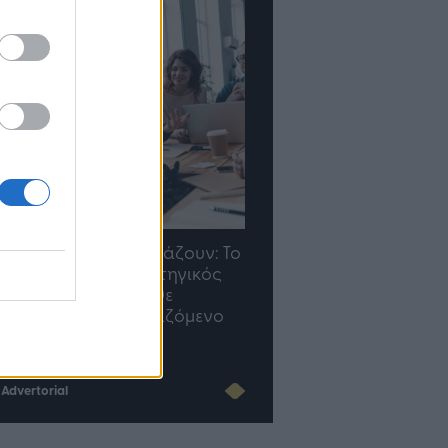
TP Greece: Πώς
Η ομάδα σου μεγαλώνε
διαμορφώνεται το μέλλον
γραφείο σου ακολουθε
του Insurance στην εποχή
του AI
Advertorial