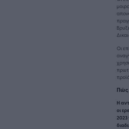
μοιρα
απον
πραγμ
Βρυξ
Δικαι
Οι επ
αναγν
χρησι
πρωτ
προϊ
Πώς 
Η αντ
οι ερ
2023
διαδ