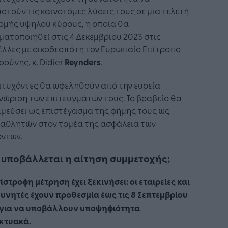
στούν τις καινοτόμες λύσεις τους σε μια τελετή
ομής υψηλού κύρους, η οποία θα
ατοποιηθεί στις 4 Δεκεμβρίου 2023 στις
έλλες με οικοδεσπότη τον Ευρωπαίο Επίτροπο
οσύνης, κ. Didier
Reynders
.
ιτυχόντες θα ωφεληθούν από την ευρεία
ώριση των επιτευγμάτων τους. Το βραβείο θα
μεύσει ως επιστέγασμα της φήμης τους ως
αθλητών στον τομέα της ασφάλεια των
όντων.
υποβάλλεται η αίτηση συμμετοχής;
ίστροφη μέτρηση έχει ξεκινήσει: οι εταιρείες και
ευνητές έχουν προθεσμία έως τις 8 Σεπτεμβρίου
 για να υποβάλλουν υποψηφιότητα
ικτυακά.