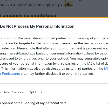
ούν να υποβάλουν υποψηφιότητα
εδώ
.
ι μπορούν να υποβάλουν
ψηφιότητα;
Do Not Process My Personal Information
Οι
εταιρείες
που πληρούν τις ακόλουθες
προϋποθέσεις:
to opt-out of the sale, sharing to third parties, or processing of your per
formation for targeted advertising by us, please use the below opt-out s
έχουν την έδρα τους σε μία από τις χώρες
r selection. Please note that after your opt-out request is processed y
του
Ευρωπαϊκού Οικονομικού Χώρου
(δηλ.
eing interest-based ads based on personal information utilized by us or
τα κράτη μέλη της ΕΕ συν την Ισλανδία, το
disclosed to third parties prior to your opt-out. You may separately opt-
Λιχτενστάιν και τη Νορβηγία)·
losure of your personal information by third parties on the IAB’s list of
έχουν αναπτύξει ένα προϊόν ή έχουν
. This information may also be disclosed by us to third parties on the
IA
Participants
that may further disclose it to other third parties.
αναλάβει μια πρωτοβουλία που έχει στόχο
να αυξήσει την
ασφάλεια των εφήβων
και
υπερβαίνει τις απαιτήσεις που ορίζονται
στη νομοθεσία και τα πρότυπα της ΕΕ —
l Data Processing Opt Outs
αυτό περιλαμβάνει, π.χ., πρωτοβουλίες
o opt-out of the Sharing of my personal data.
ευαισθητοποίησης εστιασμένες στους