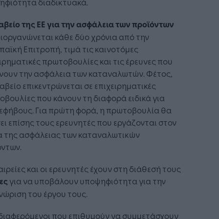
ηφιότητα διαδικτυακά.
αβείο της ΕΕ για την ασφάλεια των προϊόντων
ιοργανώνεται κάθε δύο χρόνια από την
αϊκή Επιτροπή, τιμά τις καινοτόμες
ιρηματικές πρωτοβουλίες και τις έρευνες που
νουν την ασφάλεια των καταναλωτών. Φέτος,
αβείο επικεντρώνεται σε επιχειρηματικές
βουλίες που κάνουν τη διαφορά ειδικά για
εφήβους. Για πρώτη φορά, η πρωτοβουλία θα
ει επίσης τους ερευνητές που εργάζονται στον
α της ασφάλειας των καταναλωτικών
όντων.
αιρείες και οι ερευνητές έχουν στη διάθεσή τους
ες
για να υποβάλουν υποψηφιότητα για την
ώριση του έργου τους.
νδιαφερόμενοι που επιθυμούν να συμμετάσχουν