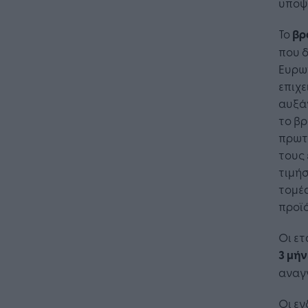
υποψ
Το
βρ
που δ
Ευρωπ
επιχε
αυξά
το βρ
πρωτο
τους 
τιμήσ
τομέ
προϊ
Οι ετ
3 μήν
αναγν
Οι ε