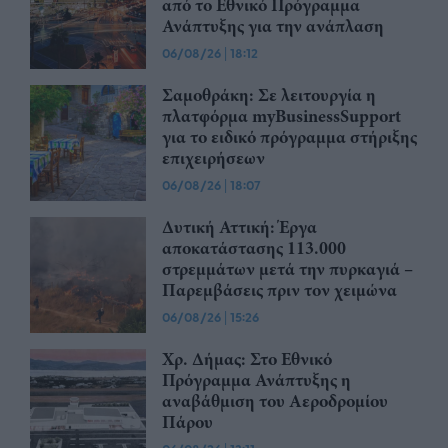
από το Εθνικό Πρόγραμμα
Ανάπτυξης για την ανάπλαση
06/08/26
|
18:12
Σαμοθράκη: Σε λειτουργία η
πλατφόρμα myBusinessSupport
για το ειδικό πρόγραμμα στήριξης
επιχειρήσεων
06/08/26
|
18:07
Δυτική Αττική: Έργα
αποκατάστασης 113.000
στρεμμάτων μετά την πυρκαγιά –
Παρεμβάσεις πριν τον χειμώνα
06/08/26
|
15:26
Χρ. Δήμας: Στο Εθνικό
Πρόγραμμα Ανάπτυξης η
αναβάθμιση του Αεροδρομίου
Πάρου