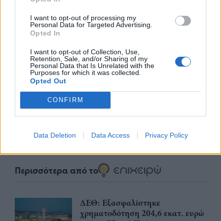
I want to opt-out of processing my
Personal Data for Targeted Advertising.
Opted In
I want to opt-out of Collection, Use,
Retention, Sale, and/or Sharing of my
nd.gr
TP Greece: Πώς διαμορφώνεται το
Η ομ
Personal Data that Is Unrelated with the
άθε
μέλλον του Insurance στην εποχή του AI
σου 
Purposes for which it was collected.
Opted Out
CONFIRM
Advertorial
Data Deletion
Data Access
Privacy Policy
Περισσότερα από το
ΔΕΘ: Εξασφαλίστηκε
χρηματοδότηση 204,6 εκατ. ευρώ