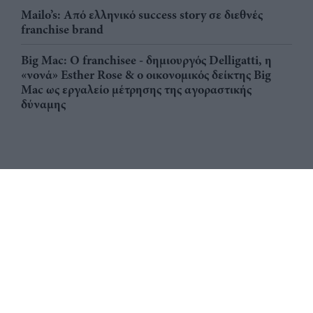
Mailo’s: Από ελληνικό success story σε διεθνές
franchise brand
Big Mac: Ο franchisee - δημιουργός Delligatti, η
«νονά» Esther Rose & ο οικονομικός δείκτης Big
Mac ως εργαλείο μέτρησης της αγοραστικής
δύναμης