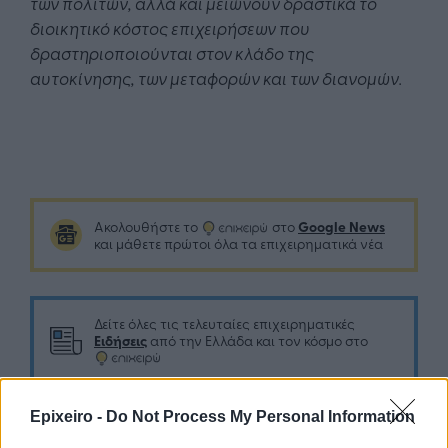
των πολιτών, αλλά και μειώνουν δραστικά το
διοικητικό κόστος επιχειρήσεων που
δραστηριοποιούνται στον κλάδο της
αυτοκίνησης, των μεταφορών και των διανομών.
Google News
Ακολουθήστε το
στο
και μάθετε πρώτοι όλα τα επιχειρηματικά νέα
Δείτε όλες τις τελευταίες επιχειρηματικές
Ειδήσεις
από την Ελλάδα και τον κόσμο στο
Epixeiro -
Do Not Process My Personal Information