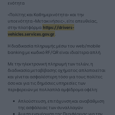
ενότητα
«Πολίτης και Καθημερινότητα» και την
υποενότητα «Μετακινήσεις», είτε απευθείας,
στην πλατφόρμα
https://drivers-
vehicles.services.gov.gr
.
Η διαδικασία πληρωμής μέσω του web/mobile
banking με κωδικό RF/QR είναι ιδιαίτερα απλή.
Με την ηλεκτρονική πληρωμή των τελών, η
διαδικασία μεταβίβασης οχήματος απλοποιείται
και γίνεται ασφαλέστερη τόσο για τους πολίτες
όσο και για τις δημόσιες υπηρεσίες των
περιφερειών με πολλαπλά αμφίδρομα οφέλη:
Απλούστευση, επιτάχυνση και αναβάθμιση
της ασφάλειας των συναλλαγών
Άμεση ενημέρωση της Περιφέρειας για την